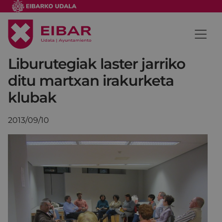
Liburutegiak laster jarriko
ditu martxan irakurketa
klubak
2013/09/10