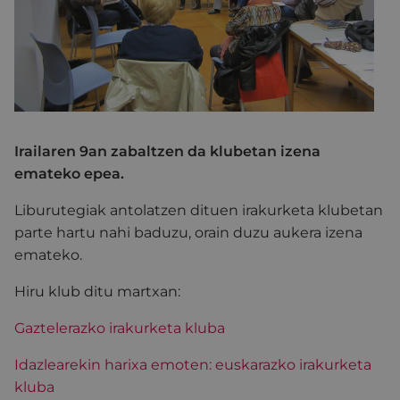
Irailaren 9an zabaltzen da klubetan izena
emateko epea.
Liburutegiak antolatzen dituen irakurketa klubetan
parte hartu nahi baduzu, orain duzu aukera izena
emateko.
Hiru klub ditu martxan:
Gaztelerazko irakurketa kluba
Idazlearekin harixa emoten: euskarazko irakurketa
kluba