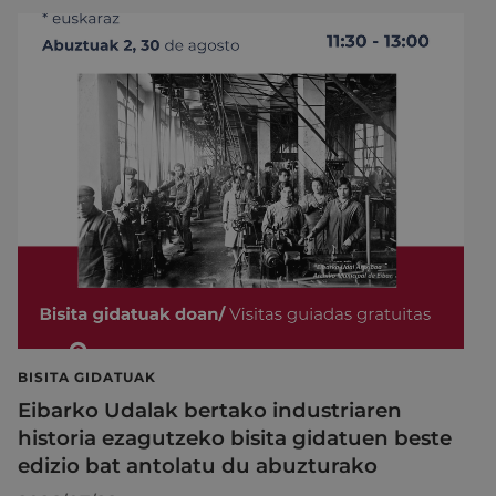
BISITA GIDATUAK
Eibarko Udalak bertako industriaren
historia ezagutzeko bisita gidatuen beste
edizio bat antolatu du abuzturako