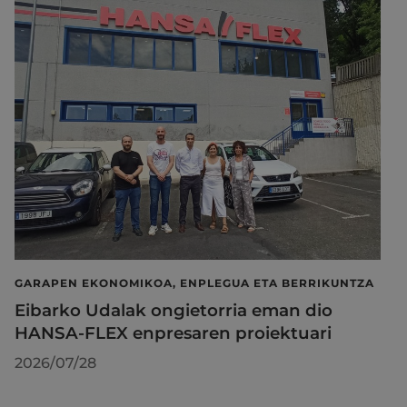
GARAPEN EKONOMIKOA, ENPLEGUA ETA BERRIKUNTZA
Eibarko Udalak ongietorria eman dio
HANSA-FLEX enpresaren proiektuari
2026/07/28