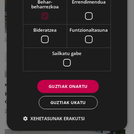
Behar-
Errendimendua
beharrezkoa
Bideratzea
Funtzionaltasuna
Sailkatu gabe
KIROLAK
GUZTIAK ONARTU
Kirol-instalazioetako ordutegiak egokitu
dira abuztuan, hobekuntza-lanak egiteko
GUZTIAK UKATU
2026/07/29
XEHETASUNAK ERAKUTSI