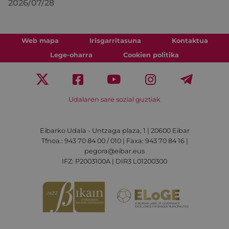
2026/07/28
Web mapa
Irisgarritasuna
Kontaktua
Lege-oharra
Cookien politika
Udalaren sare sozial guztiak
Eibarko Udala - Untzaga plaza, 1 | 20600 Eibar
Tfnoa.: 943 70 84 00 / 010 | Faxa: 943 70 84 16 |
pegora@eibar.eus
IFZ: P2003100A | DIR3 L01200300