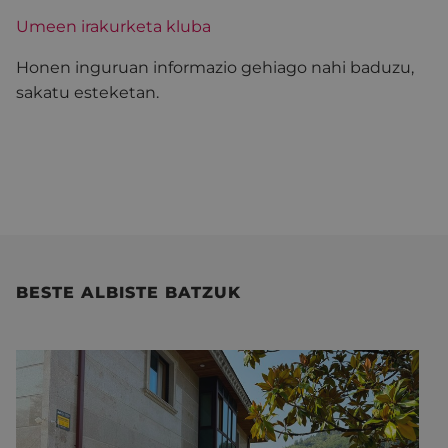
Umeen irakurketa kluba
Honen inguruan informazio gehiago nahi baduzu,
sakatu esteketan.
BESTE ALBISTE BATZUK