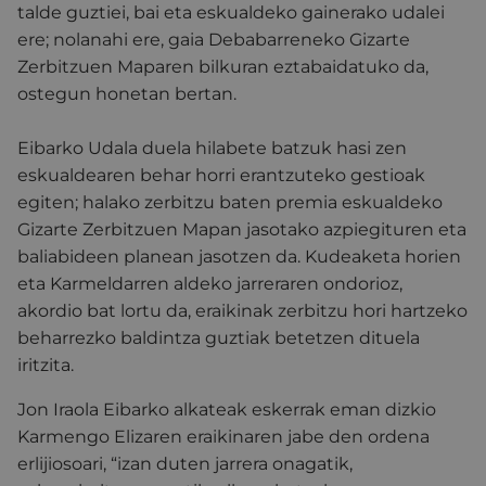
talde guztiei, bai eta eskualdeko gainerako udalei
ere; nolanahi ere, gaia Debabarreneko Gizarte
Zerbitzuen Maparen bilkuran eztabaidatuko da,
ostegun honetan bertan.
Eibarko Udala duela hilabete batzuk hasi zen
eskualdearen behar horri erantzuteko gestioak
egiten; halako zerbitzu baten premia eskualdeko
Gizarte Zerbitzuen Mapan jasotako azpiegituren eta
baliabideen planean jasotzen da. Kudeaketa horien
eta Karmeldarren aldeko jarreraren ondorioz,
akordio bat lortu da, eraikinak zerbitzu hori hartzeko
beharrezko baldintza guztiak betetzen dituela
iritzita.
Jon Iraola Eibarko alkateak eskerrak eman dizkio
Karmengo Elizaren eraikinaren jabe den ordena
erlijiosoari, “izan duten jarrera onagatik,