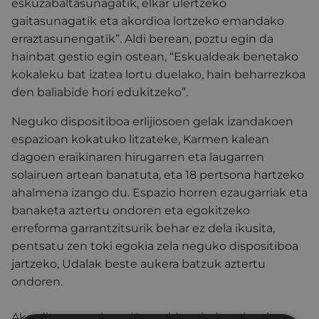
eskuzabaltasunagatik, elkar ulertzeko
gaitasunagatik eta akordioa lortzeko emandako
erraztasunengatik”. Aldi berean, poztu egin da
hainbat gestio egin ostean, “Eskualdeak benetako
kokaleku bat izatea lortu duelako, hain beharrezkoa
den baliabide hori edukitzeko”.
Neguko dispositiboa erlijiosoen gelak izandakoen
espazioan kokatuko litzateke, Karmen kalean
dagoen eraikinaren hirugarren eta laugarren
solairuen artean banatuta, eta 18 pertsona hartzeko
ahalmena izango du. Espazio horren ezaugarriak eta
banaketa aztertu ondoren eta egokitzeko
erreforma garrantzitsurik behar ez dela ikusita,
pentsatu zen toki egokia zela neguko dispositiboa
jartzeko, Udalak beste aukera batzuk aztertu
ondoren.
Akordioaren arabera, Karmeldarrek doan lagako