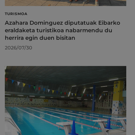
TURISMOA
Azahara Dominguez diputatuak Eibarko
eraldaketa turistikoa nabarmendu du
herrira egin duen bisitan
2026/07/30