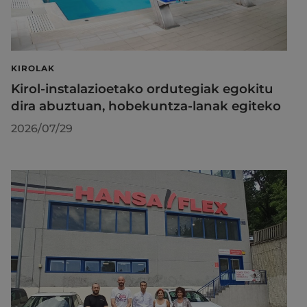
KIROLAK
Kirol-instalazioetako ordutegiak egokitu
dira abuztuan, hobekuntza-lanak egiteko
2026/07/29