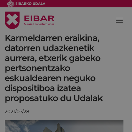
Karmeldarren eraikina,
datorren udazkenetik
aurrera, etxerik gabeko
pertsonentzako
eskualdearen neguko
dispositiboa izatea
proposatuko du Udalak
2021/07/28