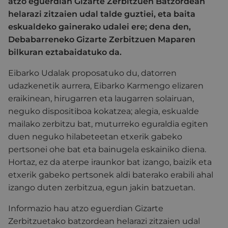
atzo eguerdian Gizarte Zerbitzuen Batzordean
helarazi zitzaien udal talde guztiei, eta baita
eskualdeko gainerako udalei ere; dena den,
Debabarreneko Gizarte Zerbitzuen Maparen
bilkuran eztabaidatuko da.
Eibarko Udalak proposatuko du, datorren
udazkenetik aurrera, Eibarko Karmengo elizaren
eraikinean, hirugarren eta laugarren solairuan,
neguko dispositiboa kokatzea; alegia, eskualde
mailako zerbitzu bat, muturreko eguraldia egiten
duen neguko hilabeteetan etxerik gabeko
pertsonei ohe bat eta bainugela eskainiko diena.
Hortaz, ez da aterpe iraunkor bat izango, baizik eta
etxerik gabeko pertsonek aldi baterako erabili ahal
izango duten zerbitzua, egun jakin batzuetan.
Informazio hau atzo eguerdian Gizarte
Zerbitzuetako batzordean helarazi zitzaien udal