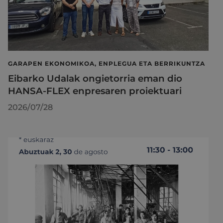
GARAPEN EKONOMIKOA, ENPLEGUA ETA BERRIKUNTZA
Eibarko Udalak ongietorria eman dio
HANSA-FLEX enpresaren proiektuari
2026/07/28