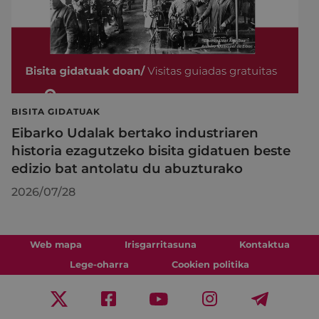
BISITA GIDATUAK
Eibarko Udalak bertako industriaren
historia ezagutzeko bisita gidatuen beste
edizio bat antolatu du abuzturako
2026/07/28
Web mapa
Irisgarritasuna
Kontaktua
Lege-oharra
Cookien politika