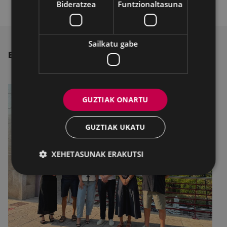
Bideratzea
Funtzionaltasuna
Sailkatu gabe
BESTE ALBISTE BATZUK
GUZTIAK ONARTU
GUZTIAK UKATU
XEHETASUNAK ERAKUTSI