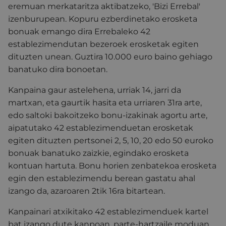
eremuan merkataritza aktibatzeko, 'Bizi Errebal'
izenburupean. Kopuru ezberdinetako erosketa
bonuak emango dira Errebaleko 42
establezimendutan bezeroek erosketak egiten
dituzten unean. Guztira 10.000 euro baino gehiago
banatuko dira bonoetan.
Kanpaina gaur astelehena, urriak 14, jarri da
martxan, eta gaurtik hasita eta urriaren 31ra arte,
edo saltoki bakoitzeko bonu-izakinak agortu arte,
aipatutako 42 establezimenduetan erosketak
egiten dituzten pertsonei 2, 5, 10, 20 edo 50 euroko
bonuak banatuko zaizkie, egindako erosketa
kontuan hartuta. Bonu horien zenbatekoa erosketa
egin den establezimendu berean gastatu ahal
izango da, azaroaren 2tik 16ra bitartean.
Kanpainari atxikitako 42 establezimenduek kartel
bat izango dute kanpoan, parte-hartzaile moduan