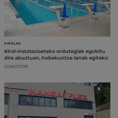
KIROLAK
Kirol-instalazioetako ordutegiak egokitu
dira abuztuan, hobekuntza-lanak egiteko
2026/07/29