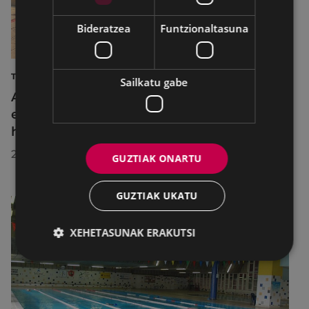
Bideratzea
Funtzionaltasuna
TURISMOA
Sailkatu gabe
Azahara Dominguez diputatuak Eibarko
eraldaketa turistikoa nabarmendu du
herrira egin duen bisitan
2026/07/30
GUZTIAK ONARTU
GUZTIAK UKATU
XEHETASUNAK ERAKUTSI