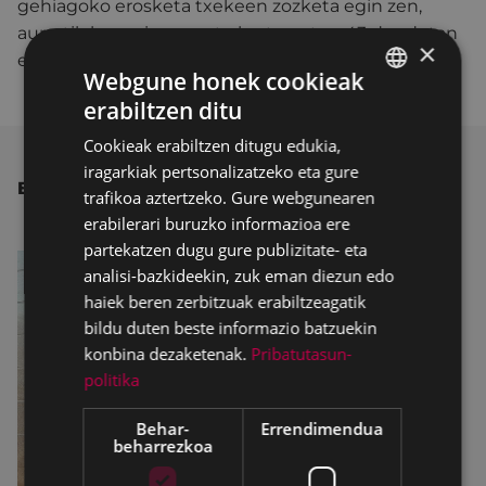
gehiagoko erosketa txekeen zozketa egin zen,
aurretik kanpainan parte hartu zuten 43 dendetan
×
erosketak egin zituzten bezeroen artean.
Webgune honek cookieak
erabiltzen ditu
BASQUE
Cookieak erabiltzen ditugu edukia,
SPANISH
iragarkiak pertsonalizatzeko eta gure
BESTE ALBISTE BATZUK
trafikoa aztertzeko. Gure webgunearen
erabilerari buruzko informazioa ere
partekatzen dugu gure publizitate- eta
analisi-bazkideekin, zuk eman diezun edo
haiek beren zerbitzuak erabiltzeagatik
bildu duten beste informazio batzuekin
konbina dezaketenak.
Pribatutasun-
politika
Behar-
Errendimendua
beharrezkoa