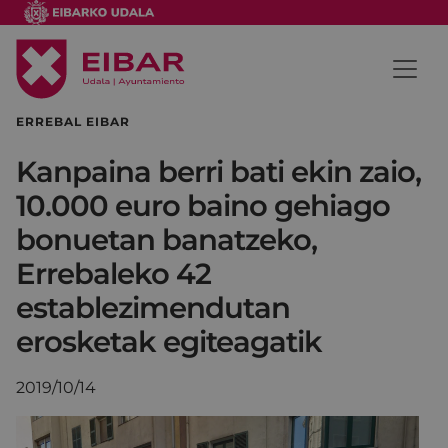
ERREBAL EIBAR
Kanpaina berri bati ekin zaio,
10.000 euro baino gehiago
bonuetan banatzeko,
Errebaleko 42
establezimendutan
erosketak egiteagatik
2019/10/14