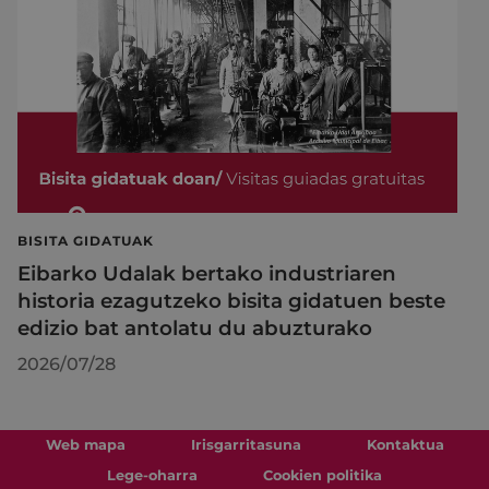
BISITA GIDATUAK
Eibarko Udalak bertako industriaren
historia ezagutzeko bisita gidatuen beste
edizio bat antolatu du abuzturako
2026/07/28
Web mapa
Irisgarritasuna
Kontaktua
Lege-oharra
Cookien politika