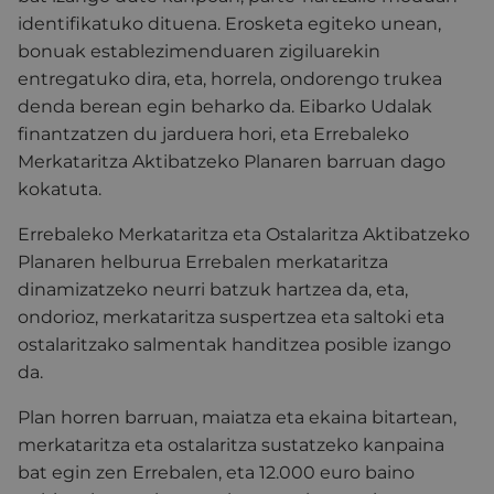
identifikatuko dituena. Erosketa egiteko unean,
bonuak establezimenduaren zigiluarekin
entregatuko dira, eta, horrela, ondorengo trukea
denda berean egin beharko da. Eibarko Udalak
finantzatzen du jarduera hori, eta Errebaleko
Merkataritza Aktibatzeko Planaren barruan dago
kokatuta.
Errebaleko Merkataritza eta Ostalaritza Aktibatzeko
Planaren helburua Errebalen merkataritza
dinamizatzeko neurri batzuk hartzea da, eta,
ondorioz, merkataritza suspertzea eta saltoki eta
ostalaritzako salmentak handitzea posible izango
da.
Plan horren barruan, maiatza eta ekaina bitartean,
merkataritza eta ostalaritza sustatzeko kanpaina
bat egin zen Errebalen, eta 12.000 euro baino