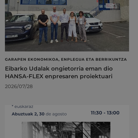
GARAPEN EKONOMIKOA, ENPLEGUA ETA BERRIKUNTZA
Eibarko Udalak ongietorria eman dio
HANSA-FLEX enpresaren proiektuari
2026/07/28