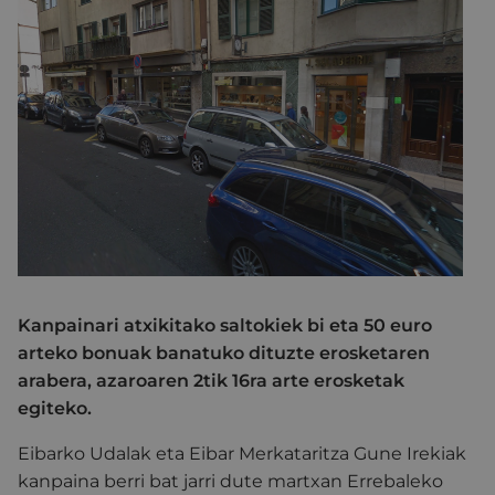
Kanpainari atxikitako saltokiek bi eta 50 euro
arteko bonuak banatuko dituzte erosketaren
arabera, azaroaren 2tik 16ra arte erosketak
egiteko.
Eibarko Udalak eta Eibar Merkataritza Gune Irekiak
kanpaina berri bat jarri dute martxan Errebaleko