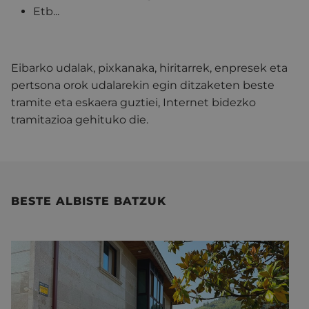
Etb...
Eibarko udalak, pixkanaka, hiritarrek, enpresek eta
pertsona orok udalarekin egin ditzaketen beste
tramite eta eskaera guztiei, Internet bidezko
tramitazioa gehituko die.
BESTE ALBISTE BATZUK