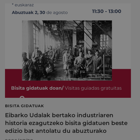
BISITA GIDATUAK
Eibarko Udalak bertako industriaren
historia ezagutzeko bisita gidatuen beste
edizio bat antolatu du abuzturako