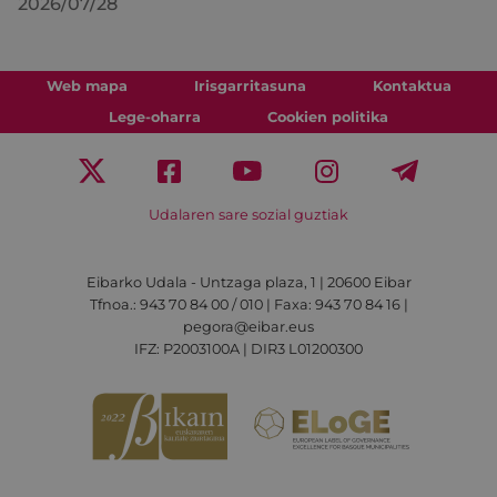
2026/07/28
Web mapa
Irisgarritasuna
Kontaktua
Lege-oharra
Cookien politika
Udalaren sare sozial guztiak
Eibarko Udala - Untzaga plaza, 1 | 20600 Eibar
Tfnoa.: 943 70 84 00 / 010 | Faxa: 943 70 84 16 |
pegora@eibar.eus
IFZ: P2003100A | DIR3 L01200300