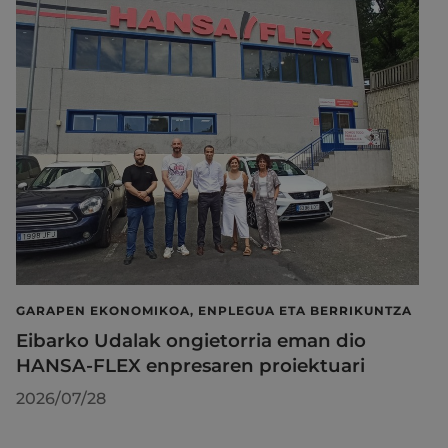
GARAPEN EKONOMIKOA, ENPLEGUA ETA BERRIKUNTZA
Eibarko Udalak ongietorria eman dio
HANSA-FLEX enpresaren proiektuari
2026/07/28