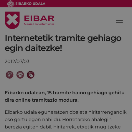
Internetetik tramite gehiago
egin daitezke!
2012/07/03
Eibarko udalean, 15 tramite baino gehiago gehitu
dira online tramitazio modura.
Eibarko udala eguneratzen doa eta hiritarrengandik
oso gertu egon nahi du. Horretarako ahalegin
berezia egiten dabil, hiritarrek, etxetik mugitzeke