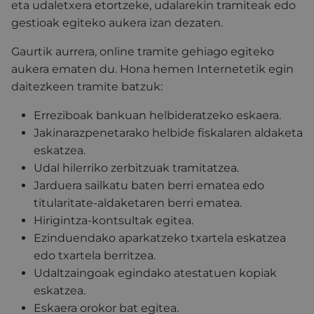
eta udaletxera etortzeke, udalarekin tramiteak edo
gestioak egiteko aukera izan dezaten.
Gaurtik aurrera, online tramite gehiago egiteko
aukera ematen du. Hona hemen Internetetik egin
daitezkeen tramite batzuk:
Erreziboak bankuan helbideratzeko eskaera.
Jakinarazpenetarako helbide fiskalaren aldaketa
eskatzea.
Udal hilerriko zerbitzuak tramitatzea.
Jarduera sailkatu baten berri ematea edo
titularitate-aldaketaren berri ematea.
Hirigintza-kontsultak egitea.
Ezinduendako aparkatzeko txartela eskatzea
edo txartela berritzea.
Udaltzaingoak egindako atestatuen kopiak
eskatzea.
Eskaera orokor bat egitea.