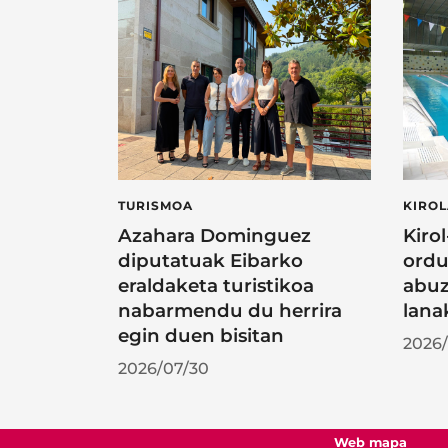
TURISMOA
KIRO
Azahara Dominguez
Kiro
diputatuak Eibarko
ordu
eraldaketa turistikoa
abuz
nabarmendu du herrira
lana
egin duen bisitan
2026/
2026/07/30
Web mapa