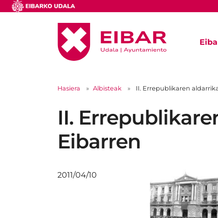
Eiba
Hasiera
Albisteak
II. Errepublikaren aldarri
II. Errepublikar
Eibarren
2011/04/10