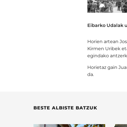
Eibarko Udalak u
Horien artean Jos
Kirmen Uribek eta
egindako antzerk
Horietaz gain Jua
da.
BESTE ALBISTE BATZUK