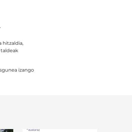
.
hitzaldia,
 taldeak
resgunea izango