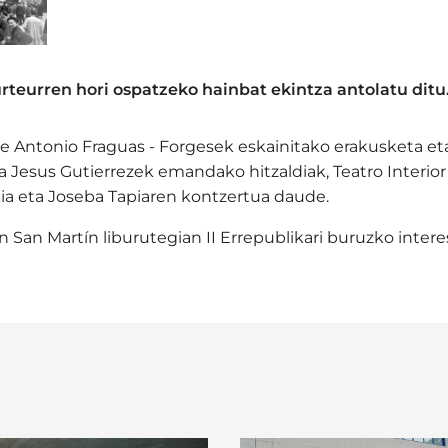
rteurren hori ospatzeko hainbat ekintza antolatu ditu
e Antonio Fraguas - Forgesek eskainitako erakusketa eta 
 Jesus Gutierrezek emandako hitzaldiak, Teatro Interior
ia eta Joseba Tapiaren kontzertua daude.
n San Martín liburutegian II Errepublikari buruzko inte