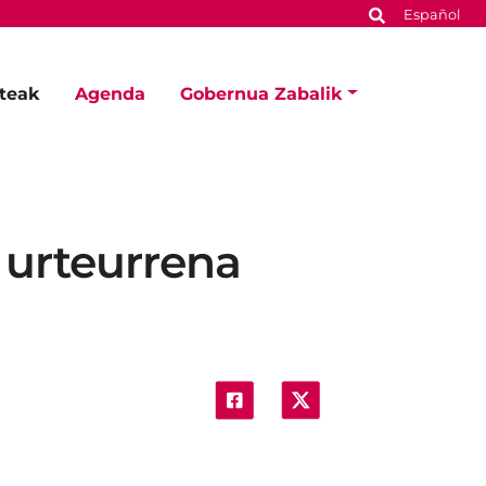
Español
steak
Agenda
Gobernua Zabalik
. urteurrena