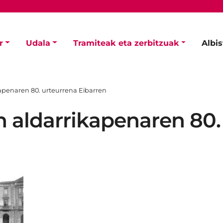
r
Udala
Tramiteak eta zerbitzuak
Albi
kapenaren 80. urteurrena Eibarren
en aldarrikapenaren 80