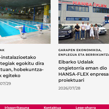
LAK
GARAPEN EKONOMIKOA,
ENPLEGUA ETA BERRIKUNTZ
l-instalazioetako
Eibarko Udalak
tegiak egokitu dira
ongietorria eman dio
tuan, hobekuntza-
HANSA-FLEX enpresa
k egiteko
proiektuari
07/29
2026/07/28
Irisgarritasuna
Kontaktua
Lege-oharra