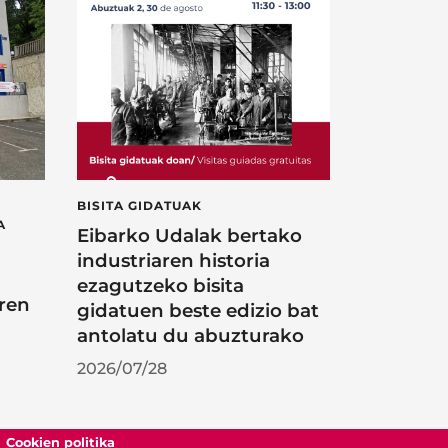
BISITA GIDATUAK
A
Eibarko Udalak bertako
industriaren historia
ezagutzeko bisita
ren
gidatuen beste edizio bat
antolatu du abuzturako
2026/07/28
Cookien politika