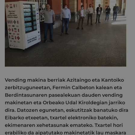
Vending makina berriak Azitaingo eta Kantoiko
zerbitzuguneetan, Fermin Calbeton kalean eta
Berdintasunaren pasealekuan dauden vending
makinetan eta Orbeako Udal Kiroldegian jarriko
dira. Datozen egunetan, eskutitzak banatuko dira
Eibarko etxeetan, txartel elektroniko batekin,
ekimenaren xehetasunak emateko. Txartel hori
erabiliko da aipatutako makinetatik lau maskara