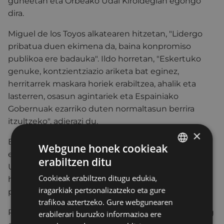
guneetan eta Orbeako Udal Kiroldegian egongo
dira.
Miguel de los Toyos alkatearen hitzetan, "Lidergo
pribatua duen ekimena da, baina konpromiso
publikoa ere badauka". Ildo horretan, "Eskertuko
genuke, kontzientziazio ariketa bat eginez,
herritarrek maskara horiek erabiltzea, ahalik eta
lasterren, osasun agintariek eta Espainiako
Gobernuak ezarriko duten normaltasun berrira
itzultzeko", adierazi du.
×
Bestalde, Carlos Abad Urkotronikeko gerenteak
Webgune honek cookieak
esan duenez, "Ekimen honen aurrean, Eibarko
erabiltzen ditu
BASQUE
Udalak jarrera eredugarria erakutsi du, uneoro
Cookieak erabiltzen ditugu edukia,
herritar guztiengan eta eibartar guztien osasunean
SPANISH
iragarkiak pertsonalizatzeko eta gure
pentsatuz".
trafikoa aztertzeko. Gure webgunearen
Proiektu hau Urkotronik, Azkoyen eta Larrevending
erabilerari buruzko informazioa ere