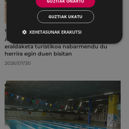
GUZTIAK ONARTU
GUZTIAK UKATU
TURISMOA
XEHETASUNAK ERAKUTSI
Azahara Dominguez diputatuak Eibarko
eraldaketa turistikoa nabarmendu du
herrira egin duen bisitan
2026/07/30