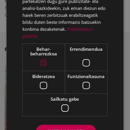
enpresei esker egin ahal izan da;
izan ere, Udalari
partekatzen dugu gure publizitate- eta
makinak utzi dizkiote eta horien bidez lortu ahal
analisi-bazkideekin, zuk eman diezun edo
haiek beren zerbitzuak erabiltzeagatik
izango diren maskarilla sortak prestatu dituzte.
bildu duten beste informazio batzuekin
konbina dezaketenak.
Pribatutasun-
politika
Behar-
Errendimendua
BESTE ALBISTE BATZUK
beharrezkoa
Bideratzea
Funtzionaltasuna
Sailkatu gabe