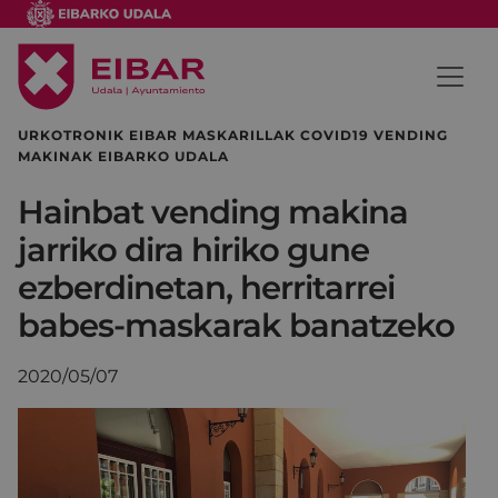
URKOTRONIK EIBAR MASKARILLAK COVID19 VENDING
MAKINAK EIBARKO UDALA
Hainbat vending makina
jarriko dira hiriko gune
ezberdinetan, herritarrei
babes-maskarak banatzeko
2020/05/07