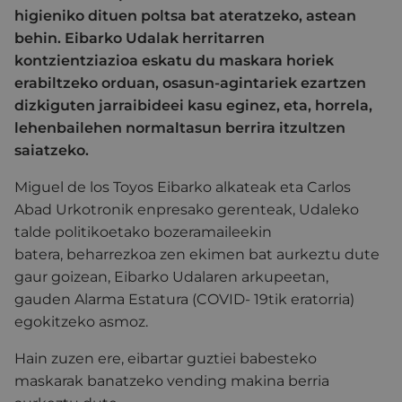
higieniko dituen poltsa bat ateratzeko, astean
behin. Eibarko Udalak herritarren
kontzientziazioa eskatu du maskara horiek
erabiltzeko orduan, osasun-agintariek ezartzen
dizkiguten jarraibideei kasu eginez, eta, horrela,
lehenbailehen normaltasun berrira itzultzen
saiatzeko.
Miguel de los Toyos Eibarko alkateak eta Carlos
Abad Urkotronik enpresako gerenteak, Udaleko
talde politikoetako bozeramaileekin
batera, beharrezkoa zen ekimen bat aurkeztu dute
gaur goizean, Eibarko Udalaren arkupeetan,
gauden Alarma Estatura (COVID- 19tik eratorria)
egokitzeko asmoz.
Hain zuzen ere, eibartar guztiei babesteko
maskarak banatzeko vending makina berria