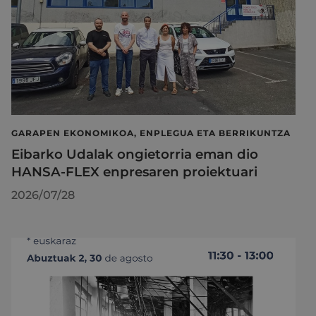
GARAPEN EKONOMIKOA, ENPLEGUA ETA BERRIKUNTZA
Eibarko Udalak ongietorria eman dio
HANSA-FLEX enpresaren proiektuari
2026/07/28