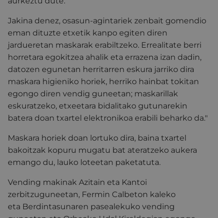
aurkeztu dute.
Jakina denez, osasun-agintariek zenbait gomendio
eman dituzte etxetik kanpo egiten diren
jardueretan maskarak erabiltzeko. Errealitate berri
horretara egokitzea ahalik eta errazena izan dadin,
datozen egunetan herritarren eskura jarriko dira
maskara higieniko horiek, herriko hainbat tokitan
egongo diren vendig guneetan; maskarillak
eskuratzeko,
etxeetara bidalitako gutunarekin
batera doan txartel elektronikoa erabili beharko da."
Maskara horiek doan lortuko dira, baina txartel
bakoitzak kopuru mugatu bat ateratzeko aukera
emango du, lauko loteetan paketatuta.
Vending makinak Azitain eta Kantoi
zerbitzuguneetan, Fermin Calbeton kaleko
eta Berdintasunaren pasealekuko vending