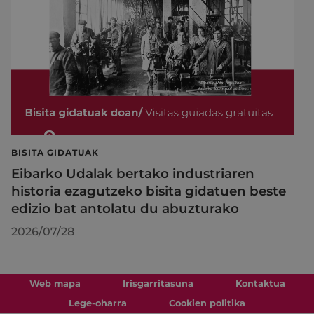
BISITA GIDATUAK
Eibarko Udalak bertako industriaren
historia ezagutzeko bisita gidatuen beste
edizio bat antolatu du abuzturako
2026/07/28
Web mapa
Irisgarritasuna
Kontaktua
Lege-oharra
Cookien politika