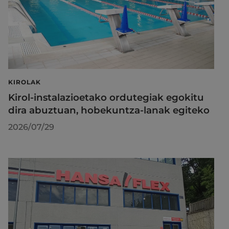
KIROLAK
Kirol-instalazioetako ordutegiak egokitu
dira abuztuan, hobekuntza-lanak egiteko
2026/07/29