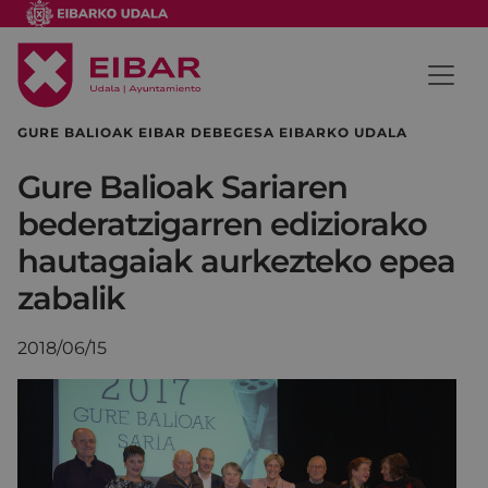
GURE BALIOAK EIBAR DEBEGESA EIBARKO UDALA
Gure Balioak Sariaren
bederatzigarren ediziorako
hautagaiak aurkezteko epea
zabalik
2018/06/15