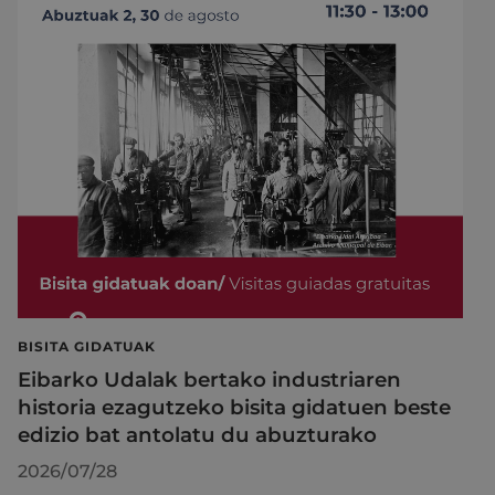
BISITA GIDATUAK
Eibarko Udalak bertako industriaren
historia ezagutzeko bisita gidatuen beste
edizio bat antolatu du abuzturako
2026/07/28