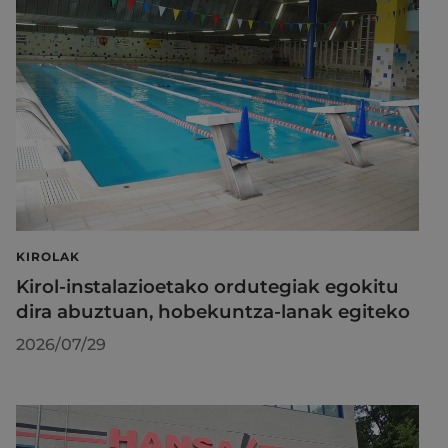
KIROLAK
Kirol-instalazioetako ordutegiak egokitu
dira abuztuan, hobekuntza-lanak egiteko
2026/07/29