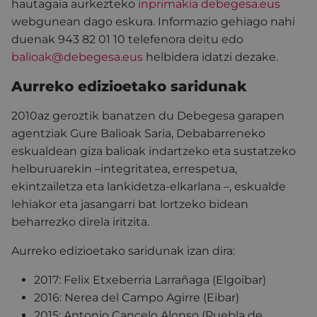
hautagaia aurkezteko
inprimakia
debegesa.eus
webgunean dago eskura. Informazio gehiago nahi
duenak 943 82 01 10 telefenora deitu edo
balioak@debegesa.eus
helbidera idatzi dezake.
Aurreko edizioetako saridunak
2010az geroztik banatzen du Debegesa garapen
agentziak Gure Balioak Saria, Debabarreneko
eskualdean giza balioak indartzeko eta sustatzeko
helburuarekin –integritatea, errespetua,
ekintzailetza eta lankidetza-elkarlana –, eskualde
lehiakor eta jasangarri bat lortzeko bidean
beharrezko direla iritzita.
Aurreko edizioetako saridunak izan dira:
2017: Felix Etxeberria Larrañaga (Elgoibar)
2016: Nerea del Campo Agirre (Eibar)
2015: Antonio Cancelo Alonso (Puebla de