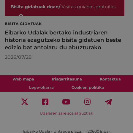
BISITA GIDATUAK
Eibarko Udalak bertako industriaren
historia ezagutzeko bisita gidatuen beste
edizio bat antolatu du abuzturako
2026/07/28
Web mapa
Irisgarritasuna
Kontaktua
Lege-oharra
Cookien politika
Udalaren sare sozial guztiak
Eibarko Udala - Untzaga plaza, 1 | 20600 Eibar