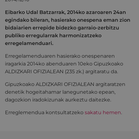
Eibarko Udal Batzarrak, 2014ko azaroaren 24an
egindako bileran, hasierako onespena eman zion
bidaiarien errepide bidezko garraio-zerbitzu
publiko erregularrak harmonizatzeko
erregelamenduari.
Erregelamenduaren hasierako onespenaren
iragarkia 2014ko abenduaren 10eko Gipuzkoako
ALDIZKARI OFIZIALEAN (235 zk.) argitaratu da.
Gipuzkoako ALDIZKARI OFIZIALEAN argitaratzen
denetik hogeitahamar lanegunetako epean,
dagozkion iradokizunak aurkeztu daitezke.
Erreglemendua kontsultatzeko
sakatu hemen
.