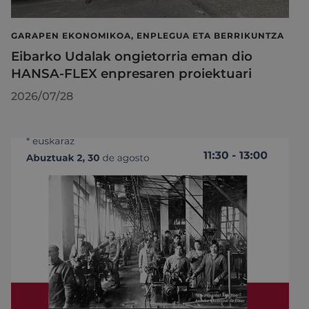
GARAPEN EKONOMIKOA, ENPLEGUA ETA BERRIKUNTZA
Eibarko Udalak ongietorria eman dio
HANSA-FLEX enpresaren proiektuari
2026/07/28