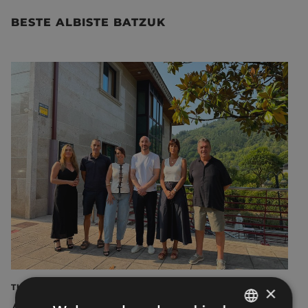
BESTE ALBISTE BATZUK
TURISMOA
×
Azahara Dominguez diputatuak Eibarko