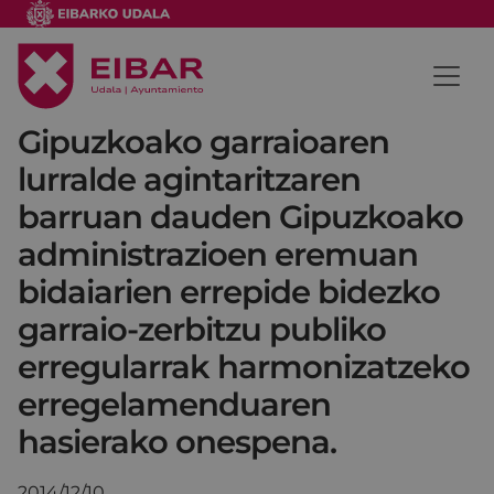
Gipuzkoako garraioaren
lurralde agintaritzaren
barruan dauden Gipuzkoako
administrazioen eremuan
bidaiarien errepide bidezko
garraio-zerbitzu publiko
erregularrak harmonizatzeko
erregelamenduaren
hasierako onespena.
2014/12/10