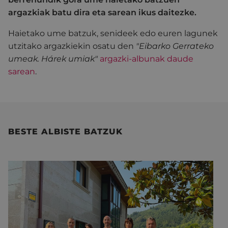
argazkiak batu dira eta sarean ikus daitezke.
Haietako ume batzuk, senideek edo euren lagunek
utzitako argazkiekin osatu den
"Eibarko Gerrateko
umeak. Hárek umiak"
argazki-albunak daude
sarean
.
BESTE ALBISTE BATZUK