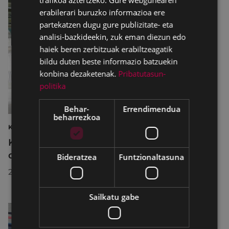
trafikoa aztertzeko. Gure webgunearen
erabilerari buruzko informazioa ere
partekatzen dugu gure publizitate- eta
analisi-bazkideekin, zuk eman diezun edo
haiek beren zerbitzuak erabiltzeagatik
bildu duten beste informazio batzuekin
konbina dezaketenak.
Pribatutasun-
politika
Behar-
Errendimendua
beharrezkoa
KIROLAK
Kirol-instalazioetako ordutegiak egokitu
dira abuztuan, hobekuntza-lanak egiteko
Bideratzea
Funtzionaltasuna
2026/07/29
Sailkatu gabe