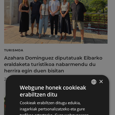
TURISMOA
Azahara Dominguez diputatuak Eibarko
eraldaketa turistikoa nabarmendu du
herrira egin duen bisitan
2026/07/30
×
Webgune honek cookieak
erabiltzen ditu
BASQUE
Cookieak erabiltzen ditugu edukia,
SPANISH
iragarkiak pertsonalizatzeko eta gure