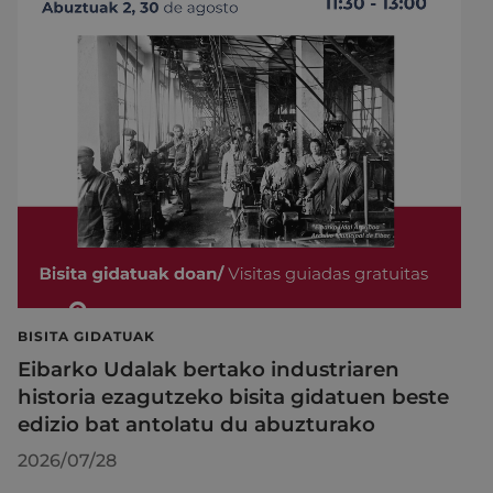
BISITA GIDATUAK
Eibarko Udalak bertako industriaren
historia ezagutzeko bisita gidatuen beste
edizio bat antolatu du abuzturako
2026/07/28