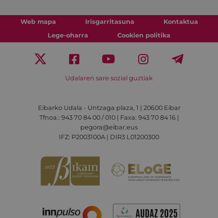
Web mapa
Irisgarritasuna
Kontaktua
Lege-oharra
Cookien politika
Udalaren sare sozial guztiak
Eibarko Udala - Untzaga plaza, 1 | 20600 Eibar
Tfnoa.: 943 70 84 00 / 010 | Faxa: 943 70 84 16 |
pegora@eibar.eus
IFZ: P2003100A | DIR3 L01200300