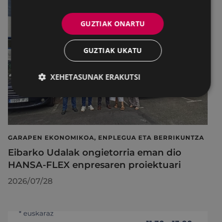
GUZTIAK ONARTU
GUZTIAK UKATU
XEHETASUNAK ERAKUTSI
GARAPEN EKONOMIKOA, ENPLEGUA ETA BERRIKUNTZA
Eibarko Udalak ongietorria eman dio
HANSA-FLEX enpresaren proiektuari
2026/07/28