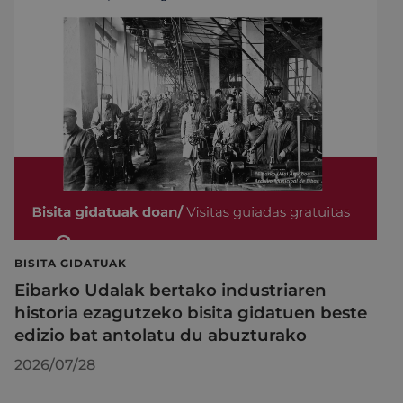
BISITA GIDATUAK
Eibarko Udalak bertako industriaren
historia ezagutzeko bisita gidatuen beste
edizio bat antolatu du abuzturako
2026/07/28