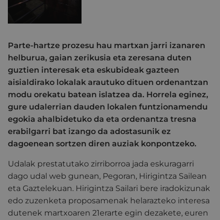
Parte-hartze prozesu hau martxan jarri izanaren
helburua, gaian zerikusia eta zeresana duten
guztien interesak eta eskubideak gazteen
aisialdirako lokalak arautuko dituen ordenantzan
modu orekatu batean islatzea da. Horrela eginez,
gure udalerrian dauden lokalen funtzionamendu
egokia ahalbidetuko da eta ordenantza tresna
erabilgarri bat izango da adostasunik ez
dagoenean sortzen diren auziak konpontzeko.
Udalak prestatutako zirriborroa jada eskuragarri
dago udal web gunean, Pegoran, Hirigintza Sailean
eta Gaztelekuan. Hirigintza Sailari bere iradokizunak
edo zuzenketa proposamenak helarazteko interesa
dutenek martxoaren 21erarte egin dezakete, euren