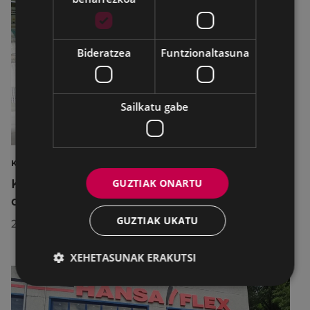
Bideratzea
Funtzionaltasuna
Sailkatu gabe
KIROLAK
Kirol-instalazioetako ordutegiak egokitu
GUZTIAK ONARTU
dira abuztuan, hobekuntza-lanak egiteko
GUZTIAK UKATU
2026/07/29
XEHETASUNAK ERAKUTSI