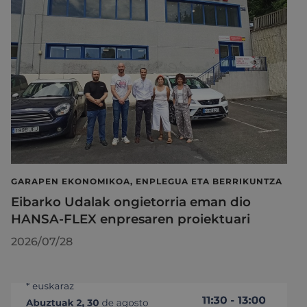
GARAPEN EKONOMIKOA, ENPLEGUA ETA BERRIKUNTZA
Eibarko Udalak ongietorria eman dio
HANSA-FLEX enpresaren proiektuari
2026/07/28