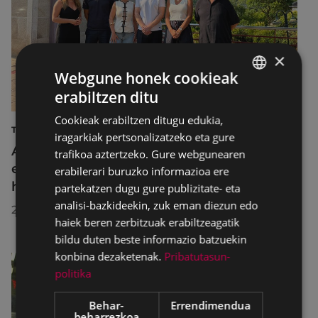
×
Webgune honek cookieak
erabiltzen ditu
BASQUE
Cookieak erabiltzen ditugu edukia,
SPANISH
TURISMOA
iragarkiak pertsonalizatzeko eta gure
Azahara Dominguez diputatuak Eibarko
trafikoa aztertzeko. Gure webgunearen
eraldaketa turistikoa nabarmendu du
erabilerari buruzko informazioa ere
herrira egin duen bisitan
partekatzen dugu gure publizitate- eta
analisi-bazkideekin, zuk eman diezun edo
2026/07/30
haiek beren zerbitzuak erabiltzeagatik
bildu duten beste informazio batzuekin
konbina dezaketenak.
Pribatutasun-
politika
Behar-
Errendimendua
beharrezkoa