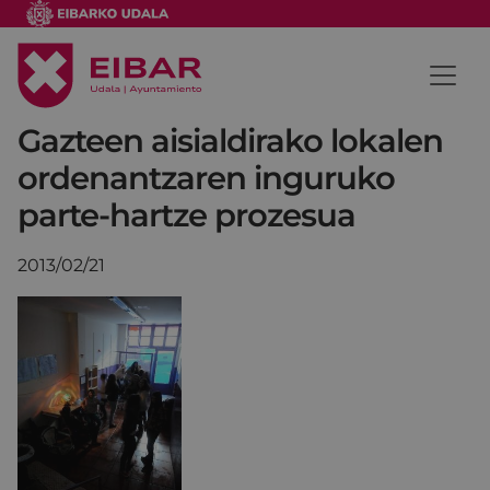
Gazteen aisialdirako lokalen
ordenantzaren inguruko
parte-hartze prozesua
2013/02/21