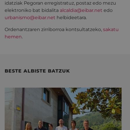
idatziak Pegoran erregistratuz, postaz edo mezu
elektroniko bat bidalita
alcaldia@eibar.net
edo
urbanismo@eibar.net
helbideetara.
Ordenantzaren zirriborroa kontsultatzeko,
sakatu
hemen
.
BESTE ALBISTE BATZUK