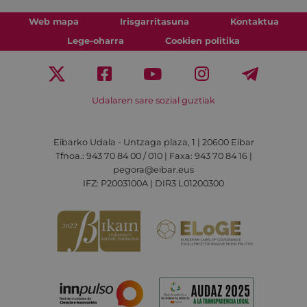
Web mapa
Irisgarritasuna
Kontaktua
Lege-oharra
Cookien politika
Udalaren sare sozial guztiak
Eibarko Udala - Untzaga plaza, 1 | 20600 Eibar
Tfnoa.: 943 70 84 00 / 010 | Faxa: 943 70 84 16 |
pegora@eibar.eus
IFZ: P2003100A | DIR3 L01200300