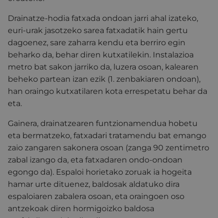
Drainatze-hodia fatxada ondoan jarri ahal izateko,
euri-urak jasotzeko sarea fatxadatik hain gertu
dagoenez, sare zaharra kendu eta berriro egin
beharko da, behar diren kutxatilekin. Instalazioa
metro bat sakon jarriko da, luzera osoan, kalearen
beheko partean izan ezik (1. zenbakiaren ondoan),
han oraingo kutxatilaren kota errespetatu behar da
eta.
Gainera, drainatzearen funtzionamendua hobetu
eta bermatzeko, fatxadari tratamendu bat emango
zaio zangaren sakonera osoan (zanga 90 zentimetro
zabal izango da, eta fatxadaren ondo-ondoan
egongo da). Espaloi horietako zoruak ia hogeita
hamar urte dituenez, baldosak aldatuko dira
espaloiaren zabalera osoan, eta oraingoen oso
antzekoak diren hormigoizko baldosa