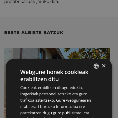
prefabrikatuak jarriko dira.
BESTE ALBISTE BATZUK
×
Webgune honek cookieak
erabiltzen ditu
BASQUE
Cookieak erabiltzen ditugu edukia,
SPANISH
iragarkiak pertsonalizatzeko eta gure
trafikoa aztertzeko. Gure webgunearen
erabilerari buruzko informazioa ere
partekatzen dugu gure publizitate- eta