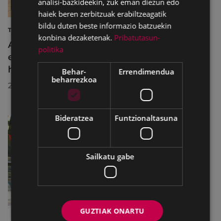
analisi-bazkideekin, zuk eman diezun edo
haiek beren zerbitzuak erabiltzeagatik
bildu duten beste informazio batzuekin
TURISMOA
konbina dezaketenak.
Pribatutasun-
Azahara Dominguez diputatuak Eibarko
politika
eraldaketa turistikoa nabarmendu du
herrira egin duen bisitan
Behar-
Errendimendua
beharrezkoa
2026/07/30
Bideratzea
Funtzionaltasuna
Sailkatu gabe
GUZTIAK ONARTU