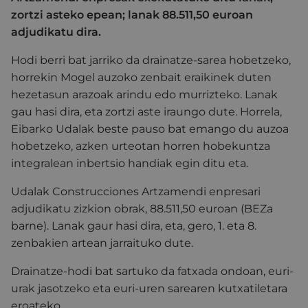
zortzi asteko epean; lanak 88.511,50 euroan
adjudikatu dira.
Hodi berri bat jarriko da drainatze-sarea hobetzeko,
horrekin Mogel auzoko zenbait eraikinek duten
hezetasun arazoak arindu edo murrizteko. Lanak
gau hasi dira, eta zortzi aste iraungo dute. Horrela,
Eibarko Udalak beste pauso bat emango du auzoa
hobetzeko, azken urteotan horren hobekuntza
integralean inbertsio handiak egin ditu eta.
Udalak Construcciones Artzamendi enpresari
adjudikatu zizkion obrak, 88.511,50 euroan (BEZa
barne). Lanak gaur hasi dira, eta, gero, 1. eta 8.
zenbakien artean jarraituko dute.
Drainatze-hodi bat sartuko da fatxada ondoan, euri-
urak jasotzeko eta euri-uren sarearen kutxatiletara
eroateko.