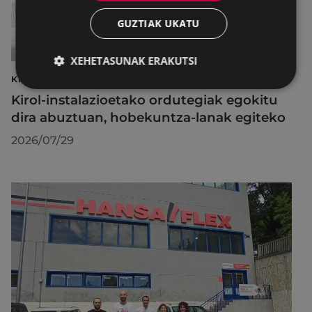
GUZTIAK UKATU
XEHETASUNAK ERAKUTSI
KIROLAK
Kirol-instalazioetako ordutegiak egokitu
dira abuztuan, hobekuntza-lanak egiteko
2026/07/29