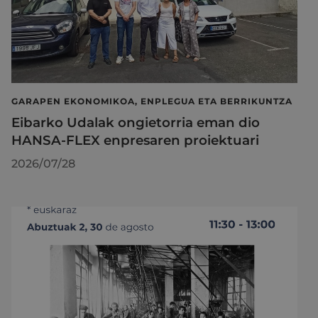
GARAPEN EKONOMIKOA, ENPLEGUA ETA BERRIKUNTZA
Eibarko Udalak ongietorria eman dio
HANSA-FLEX enpresaren proiektuari
2026/07/28