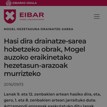
MOGEL HEZETASUNA DRAINATZE-SAREA
Hasi dira drainatze-sarea
hobetzeko obrak, Mogel
auzoko eraikinetako
hezetasun-arazoak
murrizteko
2016/09/13
Lanak 9. eta 12. zenbakien artean hasiko dira, eta,
gero, 1. eta 8. zenbakien artean jarraituko dute.
Artzamendi enpresak exekutatuko ditu lanak,