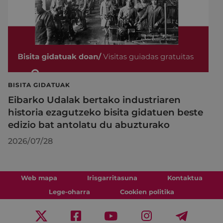
BISITA GIDATUAK
Eibarko Udalak bertako industriaren
historia ezagutzeko bisita gidatuen beste
edizio bat antolatu du abuzturako
2026/07/28
Web mapa
Irisgarritasuna
Kontaktua
Lege-oharra
Cookien politika