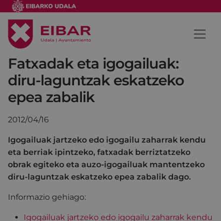
Fatxadak eta igogailuak:
diru-laguntzak eskatzeko
epea zabalik
2012/04/16
Igogailuak jartzeko edo igogailu zaharrak kendu
eta berriak ipintzeko, fatxadak berriztatzeko
obrak egiteko eta auzo-igogailuak mantentzeko
diru-laguntzak eskatzeko epea zabalik dago.
Informazio gehiago:
Igogailuak jartzeko edo igogailu zaharrak kendu