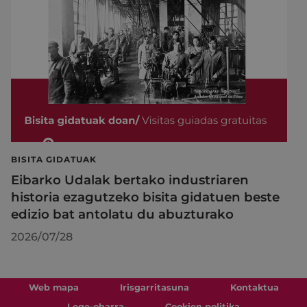
BISITA GIDATUAK
Eibarko Udalak bertako industriaren
historia ezagutzeko bisita gidatuen beste
edizio bat antolatu du abuzturako
2026/07/28
Web mapa
Irisgarritasuna
Kontaktua
Lege-oharra
Cookien politika