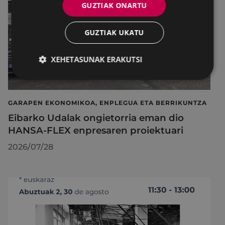
GUZTIAK ONARTU
GUZTIAK UKATU
XEHETASUNAK ERAKUTSI
GARAPEN EKONOMIKOA, ENPLEGUA ETA BERRIKUNTZA
Eibarko Udalak ongietorria eman dio
HANSA-FLEX enpresaren proiektuari
2026/07/28