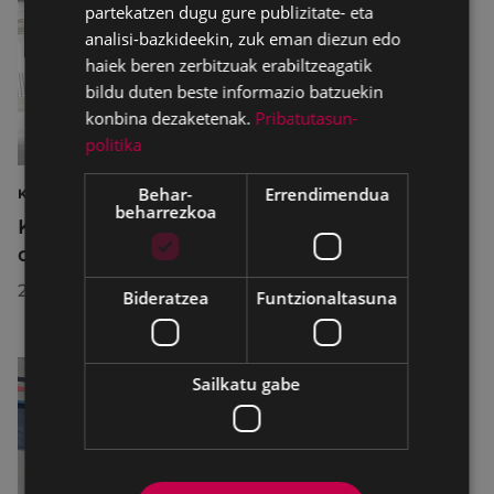
partekatzen dugu gure publizitate- eta
analisi-bazkideekin, zuk eman diezun edo
haiek beren zerbitzuak erabiltzeagatik
bildu duten beste informazio batzuekin
konbina dezaketenak.
Pribatutasun-
politika
Behar-
Errendimendua
KIROLAK
beharrezkoa
Kirol-instalazioetako ordutegiak egokitu
dira abuztuan, hobekuntza-lanak egiteko
2026/07/29
Bideratzea
Funtzionaltasuna
Sailkatu gabe