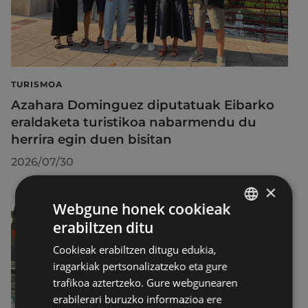
TURISMOA
Azahara Dominguez diputatuak Eibarko
eraldaketa turistikoa nabarmendu du
herrira egin duen bisitan
2026/07/30
×
Webgune honek cookieak
erabiltzen ditu
BASQUE
Cookieak erabiltzen ditugu edukia,
SPANISH
iragarkiak pertsonalizatzeko eta gure
trafikoa aztertzeko. Gure webgunearen
erabilerari buruzko informazioa ere