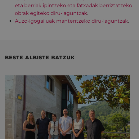
eta berriak ipintzeko eta fatxadak berriztatzeko
obrak egiteko diru-laguntzak
.
Auzo-igogailuak mantentzeko diru-laguntzak
.
BESTE ALBISTE BATZUK