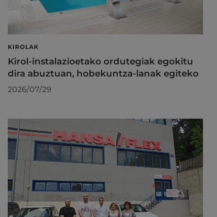
KIROLAK
Kirol-instalazioetako ordutegiak egokitu
dira abuztuan, hobekuntza-lanak egiteko
2026/07/29