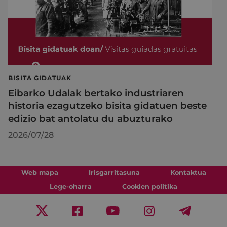
BISITA GIDATUAK
Eibarko Udalak bertako industriaren
historia ezagutzeko bisita gidatuen beste
edizio bat antolatu du abuzturako
2026/07/28
Web mapa
Irisgarritasuna
Kontaktua
Lege-oharra
Cookien politika