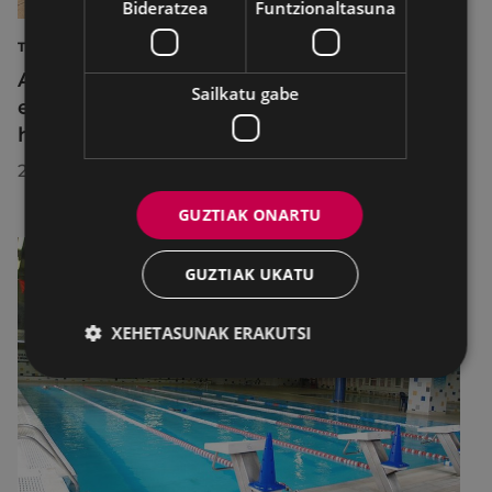
Bideratzea
Funtzionaltasuna
TURISMOA
Azahara Dominguez diputatuak Eibarko
Sailkatu gabe
eraldaketa turistikoa nabarmendu du
herrira egin duen bisitan
2026/07/30
GUZTIAK ONARTU
GUZTIAK UKATU
XEHETASUNAK ERAKUTSI