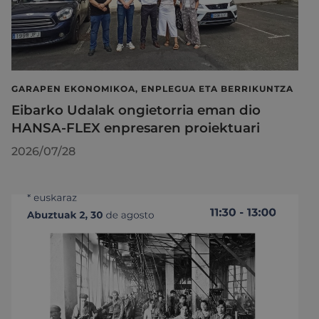
GARAPEN EKONOMIKOA, ENPLEGUA ETA BERRIKUNTZA
Eibarko Udalak ongietorria eman dio
HANSA-FLEX enpresaren proiektuari
2026/07/28