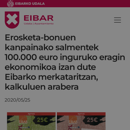
Erosketa-bonuen
kanpainako salmentek
100.000 euro inguruko eragin
ekonomikoa izan dute
Eibarko merkataritzan,
kalkuluen arabera
2020/05/25