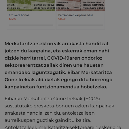
Merkataritza-sektoreak arrakasta handitzat
jotzen du kanpaina, eta eskerrak eman nahi
dizkie herritarrei, COVID-19aren ondorioz
sektorearentzat zailak diren une hauetan
emandako laguntzagatik. Eibar Merkataritza
Gune Irekiak aldaketak egingo ditu hurrengo
kanpainetan funtzionamendua hobetzeko.
Eibarko Merkataritza Gune Irekiak (ECCA)
sustatutako erosketa-bonuen azken kanpainak
arrakasta handia izan du, antolatzaileen
aurreikuspen guztiak gainditu baitira.
Antolatzaileek merkataritza-sektorearen esker ona