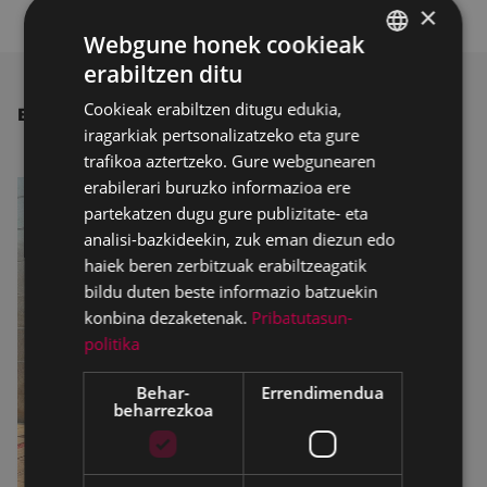
×
Webgune honek cookieak
erabiltzen ditu
BASQUE
Cookieak erabiltzen ditugu edukia,
BESTE ALBISTE BATZUK
SPANISH
iragarkiak pertsonalizatzeko eta gure
trafikoa aztertzeko. Gure webgunearen
erabilerari buruzko informazioa ere
partekatzen dugu gure publizitate- eta
analisi-bazkideekin, zuk eman diezun edo
haiek beren zerbitzuak erabiltzeagatik
bildu duten beste informazio batzuekin
konbina dezaketenak.
Pribatutasun-
politika
Behar-
Errendimendua
beharrezkoa