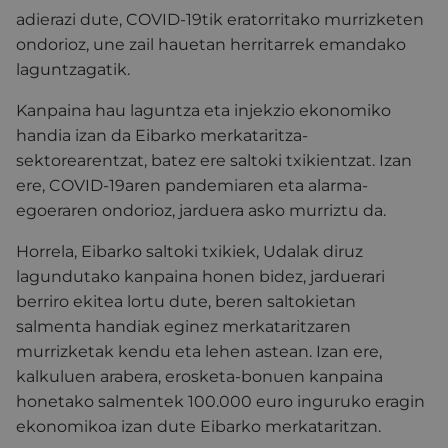
adierazi dute, COVID-19tik eratorritako murrizketen
ondorioz, une zail hauetan herritarrek emandako
laguntzagatik.
Kanpaina hau laguntza eta injekzio ekonomiko
handia izan da Eibarko merkataritza-
sektorearentzat, batez ere saltoki txikientzat. Izan
ere, COVID-19aren pandemiaren eta alarma-
egoeraren ondorioz, jarduera asko murriztu da.
Horrela, Eibarko saltoki txikiek, Udalak diruz
lagundutako kanpaina honen bidez, jarduerari
berriro ekitea lortu dute, beren saltokietan
salmenta handiak eginez merkataritzaren
murrizketak kendu eta lehen astean. Izan ere,
kalkuluen arabera, erosketa-bonuen kanpaina
honetako salmentek 100.000 euro inguruko eragin
ekonomikoa izan dute Eibarko merkataritzan.