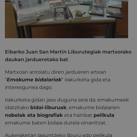
Eibarko Juan San Martin Liburutegiak martxorako
daukan jardueretako bat
Martxoan antolatu diren jardueren artean
“
Emakume bidaiariak
” irakurketa gida eta
interesgunea dago.
Irakurketa gidan jaso duguna zera da: emakumeek
idatzitako
bidai-liburuak
, emakume bidaiarien
nobelak eta biografiak
eta hainbat
pelikula
emakume baten bidaia dutela oinarritzat.
Aukeraketan laguntzeko liburu edo pelikula