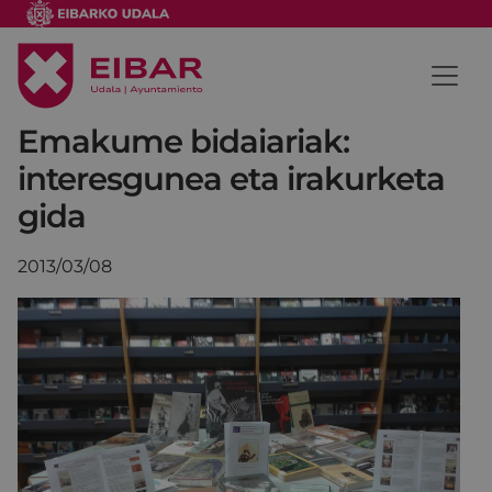
Emakume bidaiariak:
interesgunea eta irakurketa
gida
2013/03/08