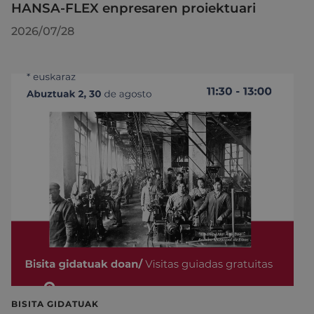
HANSA-FLEX enpresaren proiektuari
2026/07/28
BISITA GIDATUAK