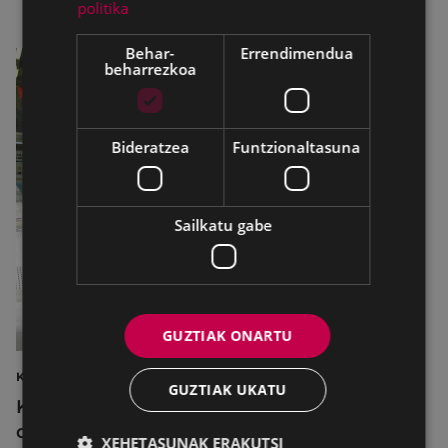
politika
Behar-
Errendimendua
beharrezkoa
Bideratzea
Funtzionaltasuna
Sailkatu gabe
GUZTIAK ONARTU
KIROLAK
GUZTIAK UKATU
Kirol-instalazioetako ordutegiak egokitu
dira abuztuan, hobekuntza-lanak egiteko
XEHETASUNAK ERAKUTSI