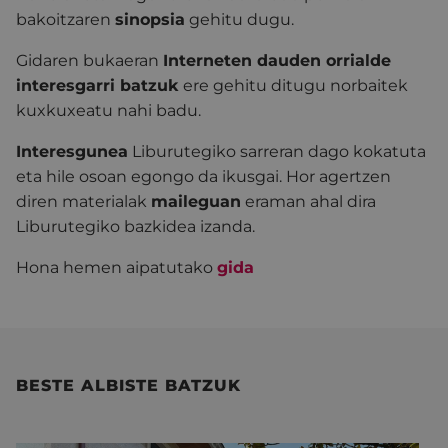
bakoitzaren
sinopsia
gehitu dugu.
Gidaren bukaeran
Interneten dauden orrialde
interesgarri batzuk
ere gehitu ditugu norbaitek
kuxkuxeatu nahi badu.
Interesgunea
Liburutegiko sarreran dago kokatuta
eta hile osoan egongo da ikusgai. Hor agertzen
diren materialak
maileguan
eraman ahal dira
Liburutegiko bazkidea izanda.
Hona hemen aipatutako
gida
BESTE ALBISTE BATZUK