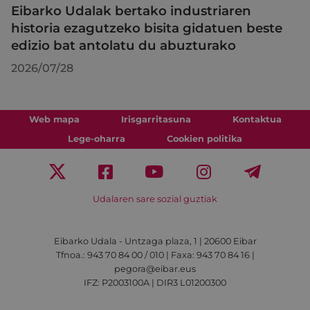
Eibarko Udalak bertako industriaren
historia ezagutzeko bisita gidatuen beste
edizio bat antolatu du abuzturako
2026/07/28
Web mapa
Irisgarritasuna
Kontaktua
Lege-oharra
Cookien politika
Udalaren sare sozial guztiak
Eibarko Udala - Untzaga plaza, 1 | 20600 Eibar
Tfnoa.: 943 70 84 00 / 010 | Faxa: 943 70 84 16 |
pegora@eibar.eus
IFZ: P2003100A | DIR3 L01200300