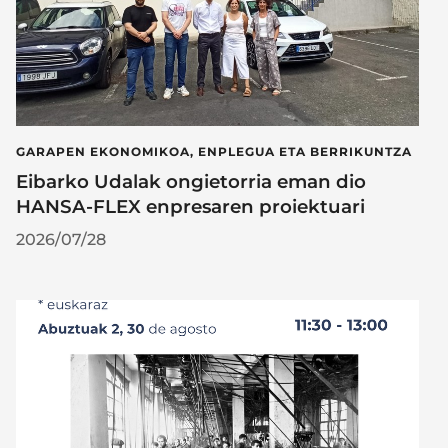
GARAPEN EKONOMIKOA, ENPLEGUA ETA BERRIKUNTZA
Eibarko Udalak ongietorria eman dio
HANSA-FLEX enpresaren proiektuari
2026/07/28