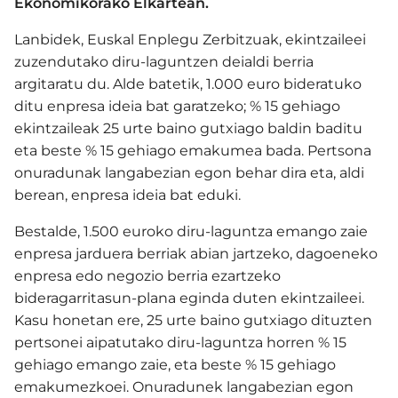
Ekonomikorako Elkartean.
Lanbidek, Euskal Enplegu Zerbitzuak, ekintzaileei
zuzendutako diru-laguntzen deialdi berria
argitaratu du. Alde batetik, 1.000 euro bideratuko
ditu enpresa ideia bat garatzeko; % 15 gehiago
ekintzaileak 25 urte baino gutxiago baldin baditu
eta beste % 15 gehiago emakumea bada. Pertsona
onuradunak langabezian egon behar dira eta, aldi
berean, enpresa ideia bat eduki.
Bestalde, 1.500 euroko diru-laguntza emango zaie
enpresa jarduera berriak abian jartzeko, dagoeneko
enpresa edo negozio berria ezartzeko
bideragarritasun-plana eginda duten ekintzaileei.
Kasu honetan ere, 25 urte baino gutxiago dituzten
pertsonei aipatutako diru-laguntza horren % 15
gehiago emango zaie, eta beste % 15 gehiago
emakumezkoei. Onuradunek langabezian egon