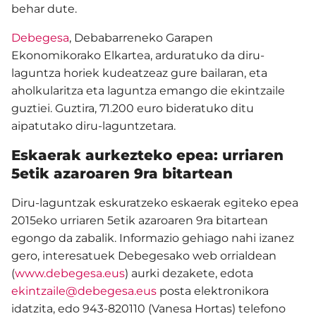
behar dute.
Debegesa
, Debabarreneko Garapen
Ekonomikorako Elkartea, arduratuko da diru-
laguntza horiek kudeatzeaz gure bailaran, eta
aholkularitza eta laguntza emango die ekintzaile
guztiei. Guztira, 71.200 euro bideratuko ditu
aipatutako diru-laguntzetara.
Eskaerak aurkezteko epea: urriaren
5etik azaroaren 9ra bitartean
Diru-laguntzak eskuratzeko eskaerak egiteko epea
2015eko urriaren 5etik azaroaren 9ra bitartean
egongo da zabalik. Informazio gehiago nahi izanez
gero, interesatuek Debegesako web orrialdean
(
www.debegesa.eus
) aurki dezakete, edota
ekintzaile@debegesa.eus
posta elektronikora
idatzita, edo 943-820110 (Vanesa Hortas) telefono