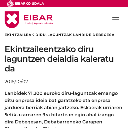
EKINTZAILEAK DIRU-LAGUNTZAK LANBIDE DEBEGESA
Ekintzaileentzako diru
laguntzen deialdia kaleratu
da
2015/10/07
Lanbidek 71.200 euroko diru-laguntzak emango
ditu enpresa ideia bat garatzeko eta enpresa
jarduera berriak abian jartzeko. Eskaerak urriaren
5etik azaroaren 9ra bitartean egin ahal izango
dira Debegesan, Debabarreneko Garapen