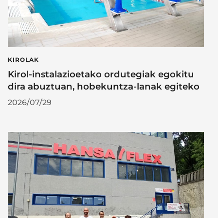
KIROLAK
Kirol-instalazioetako ordutegiak egokitu
dira abuztuan, hobekuntza-lanak egiteko
2026/07/29