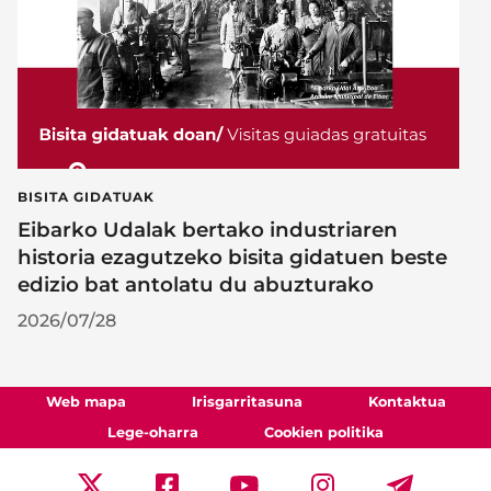
BISITA GIDATUAK
Eibarko Udalak bertako industriaren
historia ezagutzeko bisita gidatuen beste
edizio bat antolatu du abuzturako
2026/07/28
Web mapa
Irisgarritasuna
Kontaktua
Lege-oharra
Cookien politika