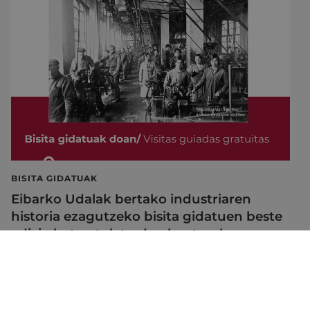
BISITA GIDATUAK
Eibarko Udalak bertako industriaren
historia ezagutzeko bisita gidatuen beste
edizio bat antolatu du abuzturako
2026/07/28
Web mapa
Irisgarritasuna
Kontaktua