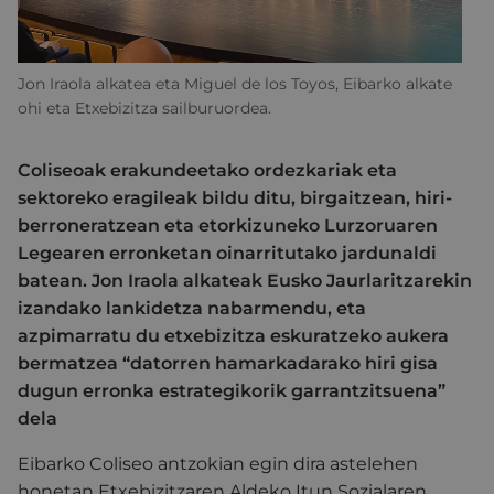
Jon Iraola alkatea eta Miguel de los Toyos, Eibarko alkate
ohi eta Etxebizitza sailburuordea.
Coliseoak erakundeetako ordezkariak eta
sektoreko eragileak bildu ditu, birgaitzean, hiri-
berroneratzean eta etorkizuneko Lurzoruaren
Legearen erronketan oinarritutako jardunaldi
batean. Jon Iraola alkateak Eusko Jaurlaritzarekin
izandako lankidetza nabarmendu, eta
azpimarratu du etxebizitza eskuratzeko aukera
bermatzea “datorren hamarkadarako hiri gisa
dugun erronka estrategikorik garrantzitsuena”
dela
Eibarko Coliseo antzokian egin dira astelehen
honetan Etxebizitzaren Aldeko Itun Sozialaren