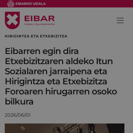
HIRIGINTZA ETA ETXEBIZITZA
Eibarren egin dira
Etxebizitzaren aldeko Itun
Sozialaren jarraipena eta
Hirigintza eta Etxebizitza
Foroaren hirugarren osoko
bilkura
2026/06/01