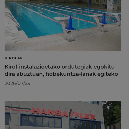
KIROLAK
Kirol-instalazioetako ordutegiak egokitu
dira abuztuan, hobekuntza-lanak egiteko
2026/07/29