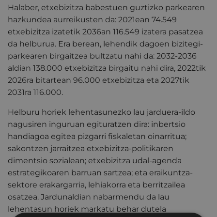
Halaber, etxebizitza babestuen guztizko parkearen
hazkundea aurreikusten da: 2021ean 74.549
etxebizitza izatetik 2036an 116.549 izatera pasatzea
da helburua. Era berean, lehendik dagoen bizitegi-
parkearen birgaitzea bultzatu nahi da: 2032-2036
aldian 138.000 etxebizitza birgaitu nahi dira, 2022tik
2026ra bitartean 96.000 etxebizitza eta 2027tik
2031ra 116.000.
Helburu horiek lehentasunezko lau jarduera-ildo
nagusiren inguruan egituratzen dira: inbertsio
handiagoa egitea pizgarri fiskaletan oinarritua;
sakontzen jarraitzea etxebizitza-politikaren
dimentsio sozialean; etxebizitza udal-agenda
estrategikoaren barruan sartzea; eta eraikuntza-
sektore erakargarria, lehiakorra eta berritzailea
osatzea.
Jardunaldian nabarmendu da lau
lehentasun horiek markatu behar dutela