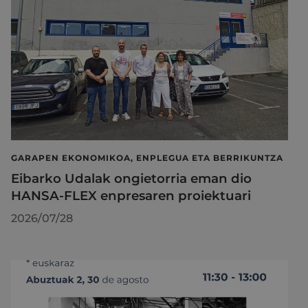
GARAPEN EKONOMIKOA, ENPLEGUA ETA BERRIKUNTZA
Eibarko Udalak ongietorria eman dio
HANSA-FLEX enpresaren proiektuari
2026/07/28