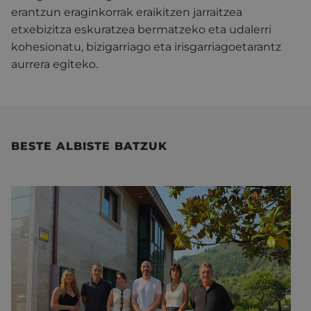
erantzun eraginkorrak eraikitzen jarraitzea
etxebizitza eskuratzea bermatzeko eta udalerri
kohesionatu, bizigarriago eta irisgarriagoetarantz
aurrera egiteko.
BESTE ALBISTE BATZUK