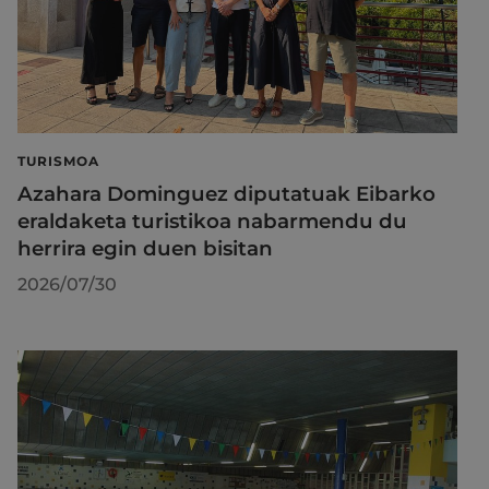
TURISMOA
Azahara Dominguez diputatuak Eibarko
eraldaketa turistikoa nabarmendu du
herrira egin duen bisitan
2026/07/30