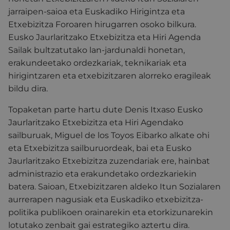
jarraipen-saioa eta Euskadiko Hirigintza eta
Etxebizitza Foroaren hirugarren osoko bilkura.
Eusko Jaurlaritzako Etxebizitza eta Hiri Agenda
Sailak bultzatutako lan-jardunaldi honetan,
erakundeetako ordezkariak, teknikariak eta
hirigintzaren eta etxebizitzaren alorreko eragileak
bildu dira.
Topaketan parte hartu dute Denis Itxaso Eusko
Jaurlaritzako Etxebizitza eta Hiri Agendako
sailburuak, Miguel de los Toyos Eibarko alkate ohi
eta Etxebizitza sailburuordeak, bai eta Eusko
Jaurlaritzako Etxebizitza zuzendariak ere, hainbat
administrazio eta erakundetako ordezkariekin
batera.
Saioan, Etxebizitzaren aldeko Itun Sozialaren
aurrerapen nagusiak eta Euskadiko etxebizitza-
politika publikoen orainarekin eta etorkizunarekin
lotutako zenbait gai estrategiko aztertu dira.