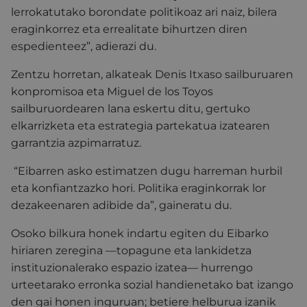
lerrokatutako borondate politikoaz ari naiz, bilera
eraginkorrez eta errealitate bihurtzen diren
espedienteez”, adierazi du.
Zentzu horretan, alkateak Denis Itxaso sailburuaren
konpromisoa eta Miguel de los Toyos
sailburuordearen lana eskertu ditu, gertuko
elkarrizketa eta estrategia partekatua izatearen
garrantzia azpimarratuz.
“Eibarren asko estimatzen dugu harreman hurbil
eta konfiantzazko hori.
Politika eraginkorrak lor
dezakeenaren adibide da”, gaineratu du.
Osoko bilkura honek indartu egiten du Eibarko
hiriaren zeregina —topagune eta lankidetza
instituzionalerako espazio izatea— hurrengo
urteetarako erronka sozial handienetako bat izango
den gai honen inguruan; betiere helburua izanik