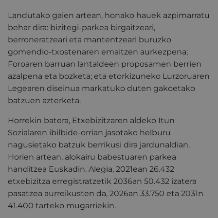
Landutako gaien artean, honako hauek azpimarratu
behar dira: bizitegi-parkea birgaitzeari,
berroneratzeari eta mantentzeari buruzko
gomendio-txostenaren emaitzen aurkezpena;
Foroaren barruan lantaldeen proposamen berrien
azalpena eta bozketa; eta etorkizuneko Lurzoruaren
Legearen diseinua markatuko duten gakoetako
batzuen azterketa.
Horrekin batera, Etxebizitzaren aldeko Itun
Sozialaren ibilbide-orrian jasotako helburu
nagusietako batzuk berrikusi dira jardunaldian.
Horien artean, alokairu babestuaren parkea
handitzea Euskadin. Alegia, 2021ean 26.432
etxebizitza erregistratzetik 2036an 50.432 izatera
pasatzea aurreikusten da, 2026an 33.750 eta 2031n
41.400 tarteko mugarriekin.