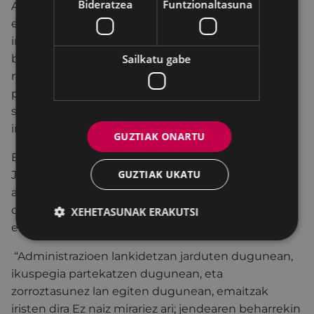
Bideratzea
Funtzionaltasuna
Alkateak bi gai nabarmendu ditu bereziki: gazteek
etxebizitza eskuratzeko dituzten zailtasunak eta
instituzioetatik erantzun eraginkorrak emateko
Sailkatu gabe
beharra.
“Hiri bat nahi dugu, non gure gazteek bizi
nahiko duten, familiak sustraituko diren, beren bizi-
proiektua lasaitasunez garatuko duten, eta herri-
sentimendua egonkortasunetik eta bizi-kalitatetik
indartzen jarraituko dugun”, adierazi du.
GUZTIAK ONARTU
Bere hitzaldian, Iraolak Eibarko Udalaren eta Eusko
GUZTIAK UKATU
Jaurlaritzako Etxebizitza eta Hiri Agenda Sailaren
arteko lankidetza instituzionala ere nabarmendu
du, esparru horretan aurrera egiteko funtsezko
XEHETASUNAK ERAKUTSI
elementua dela adieraziz.
“Administrazioen lankidetzan jarduten dugunean,
ikuspegia partekatzen dugunean, eta
zorroztasunez lan egiten dugunean, emaitzak
iristen dira
Ez naiz mirariez ari; jendearen beharrekin