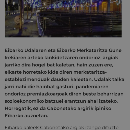
Eibarko Udalaren eta Eibarko Merkataritza Gune
Irekiaren arteko lankidetzaren ondorioz, argiak
jarriko dira hogei bat kaletan, hain zuzen ere,
elkarte horretako kide diren merkataritza-
establezimenduak dauden kaleetan. Udalak talka
jarri nahi die hainbat gasturi, pandemiaren
ondorioz premiazkoagoak diren beste beharrizan
sozioekonomiko batzuei erantzun ahal izateko.
Horregatik, ez da Gabonetako argirik ipiniko
Eibarko auzoetan.
Eibarko kaleek Gabonetako argiak izango dituzte