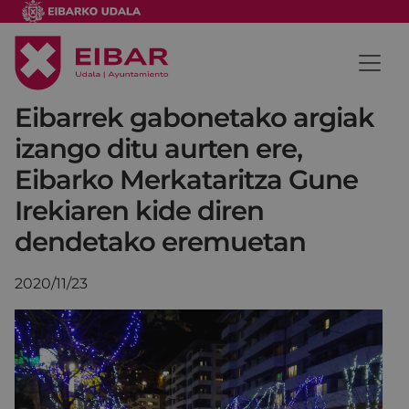
Eibarrek gabonetako argiak
izango ditu aurten ere,
Eibarko Merkataritza Gune
Irekiaren kide diren
dendetako eremuetan
2020/11/23