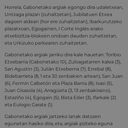
Horrela, Gabonetako argiak egongo dira udaletxean,
Untzaga plazan (zuhaitzetan), Jubilatuen Etxea
dagoen aldean (hor ere zuhaitzetan), Ibarkurutzeko
plazatxoan, Egogainen, l Corte Inglés-erako
etxebizitza-blokeen ondoan dauden zuhaitzetan,
eta Urkizuko parkearen zuhaitzetan.
Gabonetako argiak jarriko dira kale hauetan: Toribio
Etxebarria (Gabonetako 10), Zuloagatarren kalea (3),
San Agustin (3), Julián Etxeberria (7), Errebal (8),
Bidebarrieta (8, 1 eta 30 zenbakien artean), San Juan
(6), Fermín Calbetón eta Plaza Barria (8), Isasi (5),
Juan Gisasola (4), Arragüeta (3, 13 zenbakiraino),
Estaziño (4), Egogain (5), Bista Eder (3), Ifarkale (2)
eta Eulogio Garate (1).
Gabonetako argiak jartzeko lanak datozen
egunetan hasiko dira, eta, argiak pizteko eguna