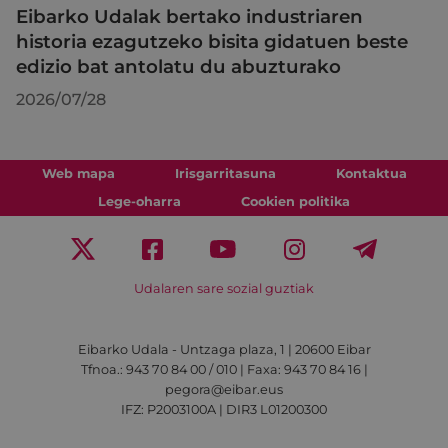
Eibarko Udalak bertako industriaren
historia ezagutzeko bisita gidatuen beste
edizio bat antolatu du abuzturako
2026/07/28
Web mapa
Irisgarritasuna
Kontaktua
Lege-oharra
Cookien politika
Udalaren sare sozial guztiak
Eibarko Udala - Untzaga plaza, 1 | 20600 Eibar
Tfnoa.: 943 70 84 00 / 010 | Faxa: 943 70 84 16 |
pegora@eibar.eus
IFZ: P2003100A | DIR3 L01200300