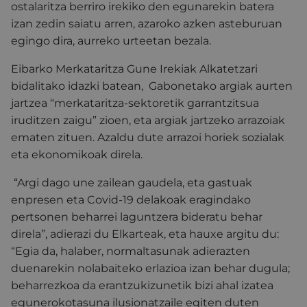
ostalaritza berriro irekiko den egunarekin batera
izan zedin saiatu arren, azaroko azken asteburuan
egingo dira, aurreko urteetan bezala.
Eibarko Merkataritza Gune Irekiak Alkatetzari
bidalitako idazki batean, Gabonetako argiak aurten
jartzea “merkataritza-sektoretik garrantzitsua
iruditzen zaigu” zioen, eta argiak jartzeko arrazoiak
ematen zituen. Azaldu dute arrazoi horiek sozialak
eta ekonomikoak direla.
“Argi dago une zailean gaudela, eta gastuak
enpresen eta Covid-19 delakoak eragindako
pertsonen beharrei laguntzera bideratu behar
direla”, adierazi du Elkarteak, eta hauxe argitu du:
“Egia da, halaber, normaltasunak adierazten
duenarekin nolabaiteko erlazioa izan behar dugula;
beharrezkoa da erantzukizunetik bizi ahal izatea
egunerokotasuna ilusionatzaile egiten duten