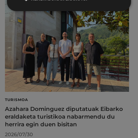
TURISMOA
Azahara Dominguez diputatuak Eibarko
eraldaketa turistikoa nabarmendu du
herrira egin duen bisitan
2026/07/30