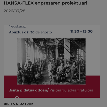
HANSA-FLEX enpresaren proiektuari
2026/07/28
BISITA GIDATUAK