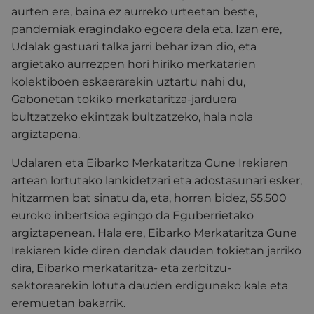
aurten ere, baina ez aurreko urteetan beste,
pandemiak eragindako egoera dela eta. Izan ere,
Udalak gastuari talka jarri behar izan dio, eta
argietako aurrezpen hori hiriko merkatarien
kolektiboen eskaerarekin uztartu nahi du,
Gabonetan tokiko merkataritza-jarduera
bultzatzeko ekintzak bultzatzeko, hala nola
argiztapena.
Udalaren eta Eibarko Merkataritza Gune Irekiaren
artean lortutako lankidetzari eta adostasunari esker,
hitzarmen bat sinatu da, eta, horren bidez, 55.500
euroko inbertsioa egingo da Eguberrietako
argiztapenean. Hala ere, Eibarko Merkataritza Gune
Irekiaren kide diren dendak dauden tokietan jarriko
dira, Eibarko merkataritza- eta zerbitzu-
sektorearekin lotuta dauden erdiguneko kale eta
eremuetan bakarrik.