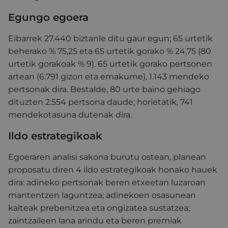
Egungo egoera
Eibarrek 27.440 biztanle ditu gaur egun; 65 urtetik
beherako % 75,25 eta 65 urtetik gorako % 24,75 (80
urtetik gorakoak % 9). 65 urtetik gorako pertsonen
artean (6.791 gizon eta emakume), 1.143 mendeko
pertsonak dira. Bestalde, 80 urte baino gehiago
dituzten 2.554 pertsona daude; horietatik, 741
mendekotasuna dutenak dira.
Ildo estrategikoak
Egoeraren analisi sakona burutu ostean, planean
proposatu diren 4 ildo estrategikoak honako hauek
dira: adineko pertsonak beren etxeetan luzaroan
mantentzen laguntzea; adinekoen osasunean
kalteak prebenitzea eta ongizatea sustatzea;
zaintzaileen lana arindu eta beren premiak