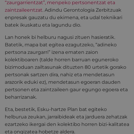
“zaurgarrientzat”, menpeko pertsonentzat eta
zaintzaileentzat
. Adindu Gerontologia Zerbitzuak
enpresak gauzatu du ekimena, eta udal teknikari
batek ikuskatu eta lagundu dio.
Lan honek bi helburu nagusi zituen hasieratik.
Batetik, mapa bat egitea ezagutzeko, “adineko
pertsona zaurgarri” izena ematen zaion
kolektiboaren (talde horren barruan eguneroko
bizimoduan zailtasunak dituzten 80 urtetik gorako
pertsonak sartzen dira, nahiz eta mendetasun
arazorik eduki ez), mendetasun egoeran dauden
pertsonen eta zaintzaileen gaur egungo egoera eta
beharrizanak.
Eta, bestetik, Esku-hartze Plan bat egiteko
helburua zeukan, jarraibideak eta jarduera zehatzak
ezartzeko ikergai den kolektibo horren bizi-kalitatea
eta ongizatea hobetze aldera.