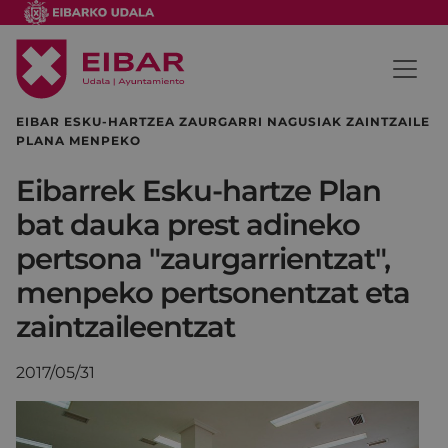
EIBAR ESKU-HARTZEA ZAURGARRI NAGUSIAK ZAINTZAILE
PLANA MENPEKO
Eibarrek Esku-hartze Plan
bat dauka prest adineko
pertsona "zaurgarrientzat",
menpeko pertsonentzat eta
zaintzaileentzat
2017/05/31