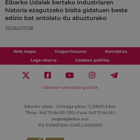
Eibarko Udalak bertako industriaren
historia ezagutzeko bisita gidatuen beste
edizio bat antolatu du abuzturako
2026/07/28
Web mapa
Irisgarritasuna
Kontaktua
Lege-oharra
Cookien politika
Udalaren sare sozial guztiak
Eibarko Udala - Untzaga plaza, 1 | 20600 Eibar
Tfnoa.: 943 70 84 00 / 010 | Faxa: 943 70 84 16 |
pegora@eibar.eus
IFZ: P2003100A | DIR3 L01200300