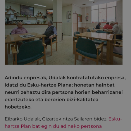
Adindu enpresak, Udalak kontratatutako enpresa,
idatzi du Esku-hartze Plana; honetan hainbat
neurri zehaztu dira pertsona horien beharrizanei
erantzuteko eta berorien bizi-kalitatea
hobetzeko.
Eibarko Udalak, Gizartekintza Sailaren bidez,
Esku-
hartze Plan bat egin du adineko pertsona