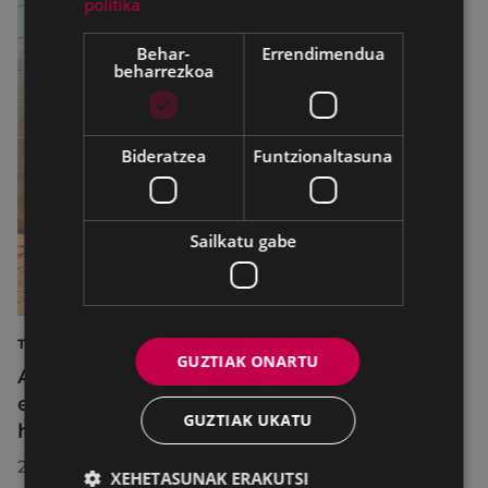
politika
Behar-
Errendimendua
beharrezkoa
Bideratzea
Funtzionaltasuna
Sailkatu gabe
TURISMOA
GUZTIAK ONARTU
Azahara Dominguez diputatuak Eibarko
eraldaketa turistikoa nabarmendu du
GUZTIAK UKATU
herrira egin duen bisitan
2026/07/30
XEHETASUNAK ERAKUTSI