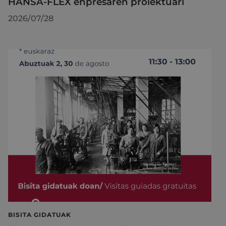
HANSA-FLEX enpresaren proiektuari
2026/07/28
BISITA GIDATUAK