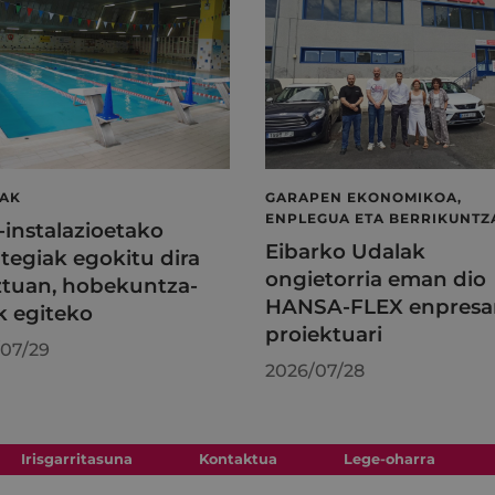
LAK
GARAPEN EKONOMIKOA,
ENPLEGUA ETA BERRIKUNTZ
l-instalazioetako
Eibarko Udalak
tegiak egokitu dira
ongietorria eman dio
tuan, hobekuntza-
HANSA-FLEX enpresa
k egiteko
proiektuari
07/29
2026/07/28
Irisgarritasuna
Kontaktua
Lege-oharra