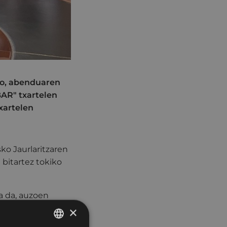
eko, abenduaren
BAR" txartelen
xartelen
ko Jaurlaritzaren
 bitartez tokiko
a da, auzoen
eak dira; lotura
×
eta gure