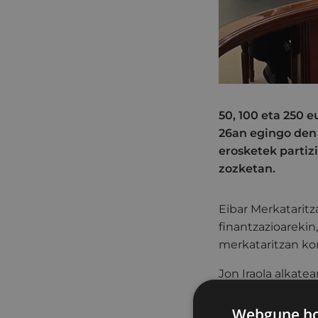
50, 100 eta 250 
26an egingo den 
erosketek partiz
zozketan.
Eibar Merkataritz
finantzazioarekin
merkataritzan ko
Jon Iraola alkate
ongizatean eta bi
komunitarioak se
Webgune hon