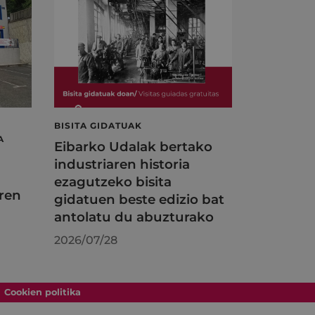
BISITA GIDATUAK
A
Eibarko Udalak bertako
industriaren historia
ezagutzeko bisita
ren
gidatuen beste edizio bat
antolatu du abuzturako
2026/07/28
Cookien politika