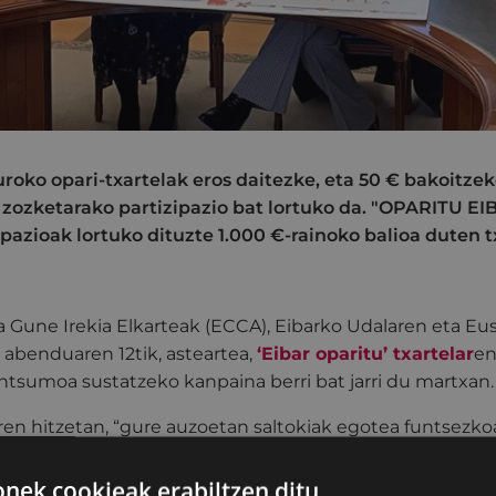
euroko opari-txartelak eros daitezke, eta 50 € bakoitz
zozketarako partizipazio bat lortuko da. "OPARITU EI
ipazioak lortuko dituzte 1.000 €-rainoko balioa duten t
a Gune Irekia Elkarteak (ECCA), Eibarko Udalaren eta Eus
, abenduaren 12tik, asteartea,
‘Eibar oparitu’ txartelar
en
ntsumoa sustatzeko kanpaina berri bat jarri du martxan.
aren hitzetan, “gure auzoetan saltokiak egotea funtsezko
zitasunean laguntzen baitute. Auzotarrentzakko elkargun
ndotzen dituzte. Gainera, tokiko enplegua sorten dute 
ek cookieak erabiltzen ditu