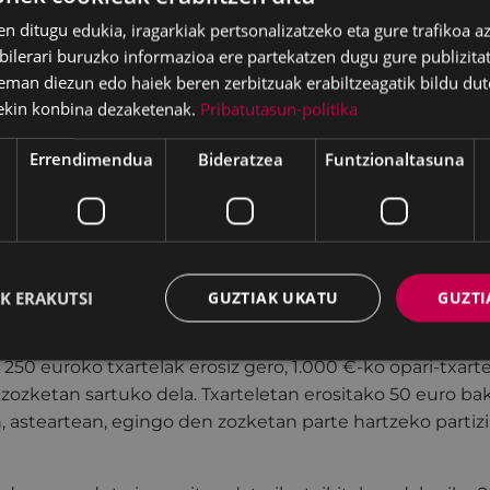
-hartze aktiboa eragiten du lan-bizitzan.” Azkenik, gure h
en ditugu edukia, iragarkiak pertsonalizatzeko eta gure trafikoa a
bartarrak.
lerari buruzko informazioa ere partekatzen dugu gure publizitate
eman diezun edo haiek beren zerbitzuak erabiltzeagatik bildu dut
artelari atxikitako Eibarko denda, zerbitzu eta ostalaritza
ekin konbina dezaketenak.
Pribatutasun-politika
n erosteko VISA txartel baliagarri bat da. Txartela Ga
etan oparitzeko erabili daiteke. Txartela salgai dago j
Errendimendua
Bideratzea
Funtzionaltasuna
w.erosieibarren.eus
plataformaren bitartez. NAN bakoit
 erosi ahal izango da.
ari atxikitako eta datafonoa duten denda, zerbitzuen e
lezimendu guztietan erabili ahal izango da, erosketaren 
 bitartez kentzen joango baitira.
K ERAKUTSI
GUZTIAK UKATU
GUZTI
 Oparitu" txartelak eskaintzen duen abantaila da abend
 250 euroko txartelak erosiz gero, 1.000 €-ko opari-txart
 zozketan sartuko dela. Txarteletan erositako 50 euro ba
asteartean, egingo den zozketan parte hartzeko partizi