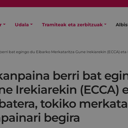
r
Udala
Tramiteak eta zerbitzuak
Albi
erri bat egingo du Eibarko Merkataritza Gune Irekiarekin (ECCA) eta E
kanpaina berri bat egi
ne Irekiarekin (ECCA) 
 batera, tokiko merkata
ainari begira