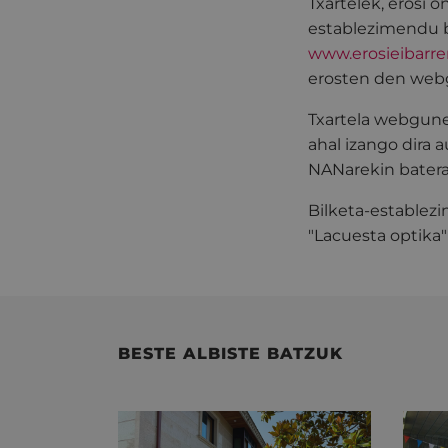
Txartelek, erosi 
establezimendu b
www.erosieibarre
erosten den web
Txartela webgune
ahal izango dira 
NANarekin batera
Bilketa-establezi
"Lacuesta optika
BESTE ALBISTE BATZUK