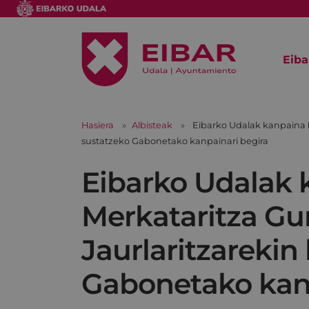
Eiba
Hasiera
Albisteak
Eibarko Udalak kanpaina b
sustatzeko Gabonetako kanpainari begira
Eibarko Udalak 
Merkataritza Gu
Jaurlaritzarekin
Gabonetako kanp