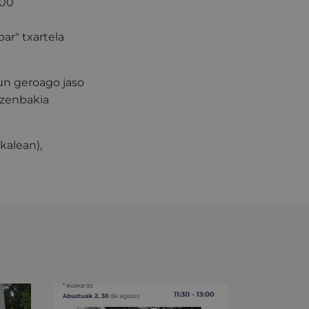
200
ar" txartela
un geroago jaso
-zenbakia
kalean),