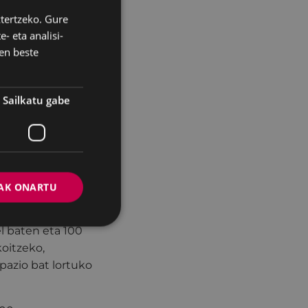
irian erostera
ztertzeko. Gure
BASQUE
- eta analisi-
SPANISH
en beste
bonetako erosketak
ada abenduaren
Sailkatu gabe
zeko txartel
stablezimendu edo
edo gastuaren
AK ONARTU
uaren 25a baino
el baten eta 100
koitzeko,
pazio bat lortuko