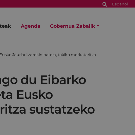
Español
steak
Agenda
Gobernua Zabalik
usko Jaurlaritzarekin batera, tokiko merkataritza
ngo du Eibarko
eta Eusko
ritza sustatzeko