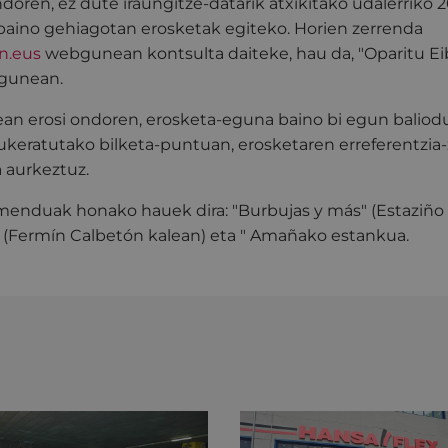
ondoren, ez dute iraungitze-datarik atxikitako udalerriko 
aino gehiagotan erosketak egiteko. Horien zerrenda
n.eus
webgunean kontsulta daiteke, hau da, "Oparitu Eib
gunean.
an erosi ondoren, erosketa-eguna baino bi egun baliod
aukeratutako bilketa-puntuan, erosketaren erreferentzia
 aurkeztuz.
menduak honako hauek dira: "Burbujas y más" (Estaziño 
" (Fermín Calbetón kalean) eta " Amañako estankua.