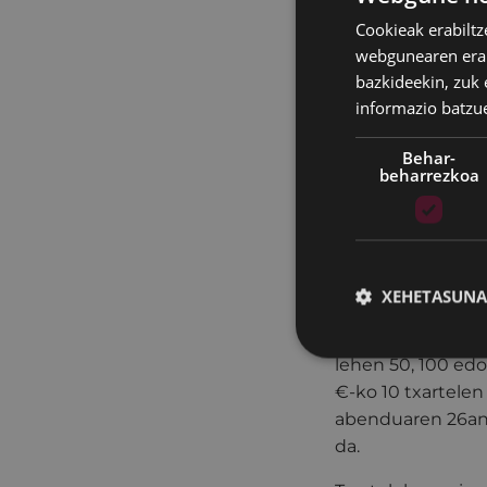
bizilagunen parte
Cookieak erabiltz
animatzen ditu ei
webgunearen erabi
bazkideekin, zuk 
“Oparitu Eibar” tx
informazio batzu
establezimendueta
egiteko edo Gabon
Behar-
12tik 25era arte
ww
beharrezkoa
kopuru mugagabea
Txartela kanpain
ostalaritza estab
zenbatekoak haren
XEHETASUNA
Gabonetan "Eibar
lehen 50, 100 edo
€-ko 10 txartelen
abenduaren 26an, 
da.