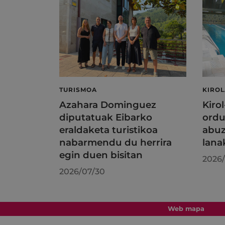
TURISMOA
KIRO
Azahara Dominguez
Kiro
diputatuak Eibarko
ordu
eraldaketa turistikoa
abuz
nabarmendu du herrira
lana
egin duen bisitan
2026/
2026/07/30
Web mapa