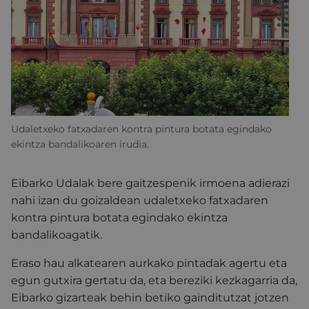
Udaletxeko fatxadaren kontra pintura botata egindako
ekintza bandalikoaren irudia.
Eibarko Udalak bere gaitzespenik irmoena adierazi
nahi izan du goizaldean udaletxeko fatxadaren
kontra pintura botata egindako ekintza
bandalikoagatik.
Eraso hau alkatearen aurkako pintadak agertu eta
egun gutxira gertatu da, eta bereziki kezkagarria da,
Eibarko gizarteak behin betiko gainditutzat jotzen