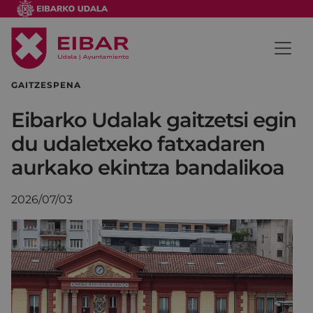
GAITZESPENA
Eibarko Udalak gaitzetsi egin
du udaletxeko fatxadaren
aurkako ekintza bandalikoa
2026/07/03