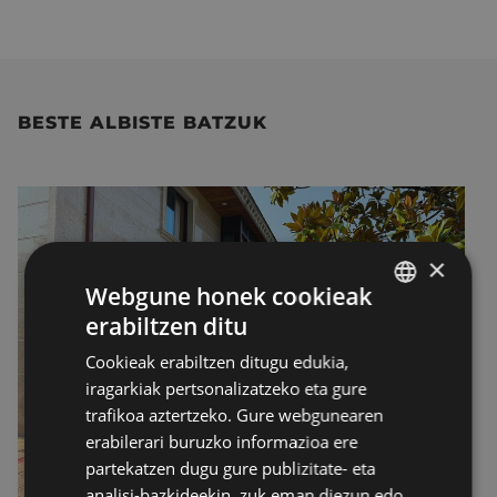
BESTE ALBISTE BATZUK
×
Webgune honek cookieak
erabiltzen ditu
BASQUE
Cookieak erabiltzen ditugu edukia,
SPANISH
iragarkiak pertsonalizatzeko eta gure
trafikoa aztertzeko. Gure webgunearen
erabilerari buruzko informazioa ere
partekatzen dugu gure publizitate- eta
analisi-bazkideekin, zuk eman diezun edo