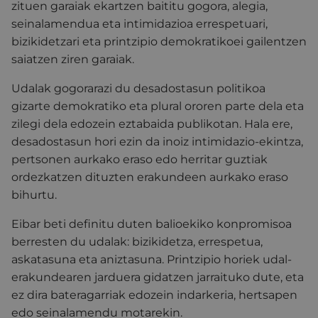
zituen garaiak ekartzen baititu gogora, alegia,
seinalamendua eta intimidazioa errespetuari,
bizikidetzari eta printzipio demokratikoei gailentzen
saiatzen ziren garaiak.
Udalak gogorarazi du desadostasun politikoa
gizarte demokratiko eta plural ororen parte dela eta
zilegi dela edozein eztabaida publikotan.
Hala ere,
desadostasun hori ezin da inoiz intimidazio-ekintza,
pertsonen aurkako eraso edo herritar guztiak
ordezkatzen dituzten erakundeen aurkako eraso
bihurtu.
Eibar beti definitu duten balioekiko konpromisoa
berresten du udalak: bizikidetza, errespetua,
askatasuna eta aniztasuna.
Printzipio horiek udal-
erakundearen jarduera gidatzen jarraituko dute, eta
ez dira bateragarriak edozein indarkeria, hertsapen
edo seinalamendu motarekin.