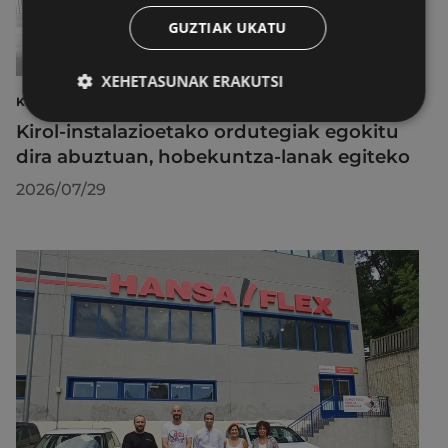
GUZTIAK UKATU
XEHETASUNAK ERAKUTSI
KIROLAK
Kirol-instalazioetako ordutegiak egokitu
dira abuztuan, hobekuntza-lanak egiteko
2026/07/29