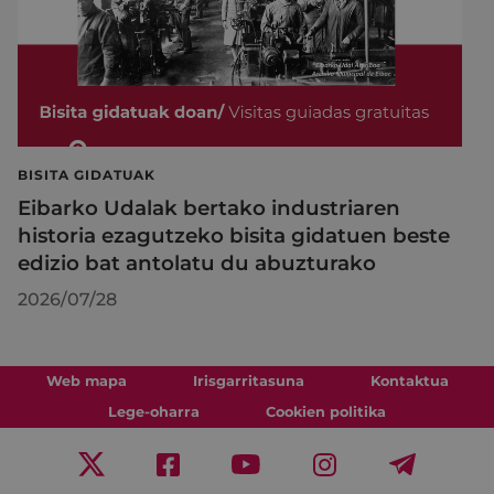
BISITA GIDATUAK
Eibarko Udalak bertako industriaren
historia ezagutzeko bisita gidatuen beste
edizio bat antolatu du abuzturako
2026/07/28
Web mapa
Irisgarritasuna
Kontaktua
Lege-oharra
Cookien politika