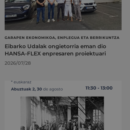
GARAPEN EKONOMIKOA, ENPLEGUA ETA BERRIKUNTZA
Eibarko Udalak ongietorria eman dio
HANSA-FLEX enpresaren proiektuari
2026/07/28