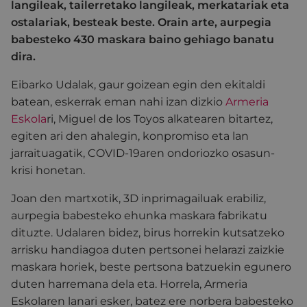
langileak, tailerretako langileak, merkatariak eta
ostalariak, besteak beste. Orain arte, aurpegia
babesteko 430 maskara baino gehiago banatu
dira.
Eibarko Udalak, gaur goizean egin den ekitaldi
batean, eskerrak eman nahi izan dizkio
Armeria
Eskola
ri, Miguel de los Toyos alkatearen bitartez,
egiten ari den ahalegin, konpromiso eta lan
jarraituagatik, COVID-19aren ondoriozko osasun-
krisi honetan.
Joan den martxotik, 3D inprimagailuak erabiliz,
aurpegia babesteko ehunka maskara fabrikatu
dituzte. Udalaren bidez, birus horrekin kutsatzeko
arrisku handiagoa duten pertsonei helarazi zaizkie
maskara horiek, beste pertsona batzuekin egunero
duten harremana dela eta. Horrela, Armeria
Eskolaren lanari esker, batez ere norbera babesteko