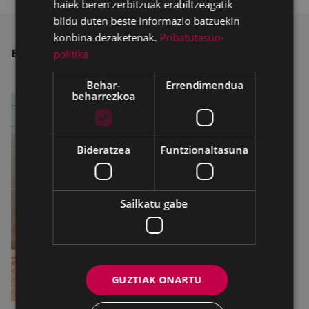
haiek beren zerbitzuak erabiltzeagatik
bildu duten beste informazio batzuekin
konbina dezaketenak.
Pribatutasun-
politika
BESTE ALBISTE BATZUK
Behar-
Errendimendua
beharrezkoa
Bideratzea
Funtzionaltasuna
Sailkatu gabe
GUZTIAK ONARTU