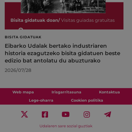
BISITA GIDATUAK
Eibarko Udalak bertako industriaren
historia ezagutzeko bisita gidatuen beste
edizio bat antolatu du abuzturako
2026/07/28
Web mapa
Irisgarritasuna
Kontaktua
Lege-oharra
Cookien politika
Udalaren sare sozial guztiak