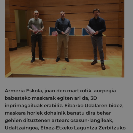
Armeria Eskola, joan den martxotik, aurpegia
babesteko maskarak egiten ari da, 3D
inprimagailuak erabiliz. Eibarko Udalaren bidez,
maskara horiek dohainik banatu dira behar
gehien dituztenen artean: osasun-langileak,
Udaltzaingoa, Etxez-Etxeko Laguntza Zerbitzuko