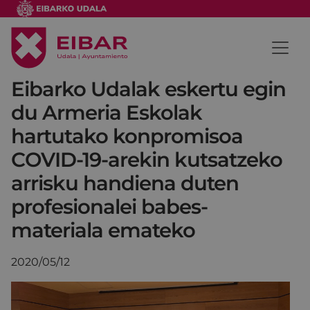
Eibarko Udalak eskertu egin
du Armeria Eskolak
hartutako konpromisoa
COVID-19-arekin kutsatzeko
arrisku handiena duten
profesionalei babes-
materiala emateko
2020/05/12