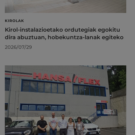
KIROLAK
Kirol-instalazioetako ordutegiak egokitu
dira abuztuan, hobekuntza-lanak egiteko
2026/07/29