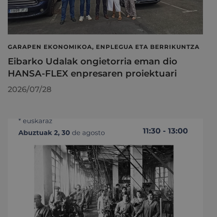
GARAPEN EKONOMIKOA, ENPLEGUA ETA BERRIKUNTZA
Eibarko Udalak ongietorria eman dio
HANSA-FLEX enpresaren proiektuari
2026/07/28