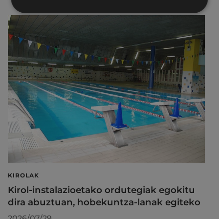
KIROLAK
Kirol-instalazioetako ordutegiak egokitu
dira abuztuan, hobekuntza-lanak egiteko
2026/07/29