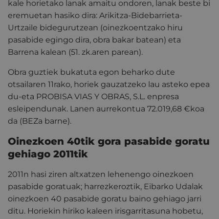
kale horietako lanak amaitu ondoren, lanak beste bi
eremuetan hasiko dira: Arikitza-Bidebarrieta-
Urtzaile bidegurutzean (oinezkoentzako hiru
pasabide egingo dira, obra bakar batean) eta
Barrena kalean (51. zk.aren parean).
Obra guztiek bukatuta egon beharko dute
otsailaren 11rako, horiek gauzatzeko lau asteko epea
du-eta PROBISA VIAS Y OBRAS, S.L. enpresa
esleipendunak. Lanen aurrekontua 72.019,68 €koa
da (BEZa barne).
Oinezkoen 40tik gora pasabide goratu
gehiago 2011tik
2011n hasi ziren altxatzen lehenengo oinezkoen
pasabide goratuak; harrezkeroztik, Eibarko Udalak
oinezkoen 40 pasabide goratu baino gehiago jarri
ditu. Horiekin hiriko kaleen irisgarritasuna hobetu,