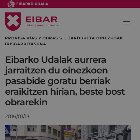
PROVISA VÍAS Y OBRAS S.L. JARDUKETA OINEZKOAK
IRISGARRITASUNA
Eibarko Udalak aurrera
jarraitzen du oinezkoen
pasabide goratu berriak
eraikitzen hirian, beste bost
obrarekin
2016/01/13