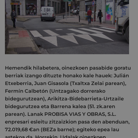
Hemendik hilabetera, oinezkoen pasabide goratu
berriak izango dituzte honako kale hauek: Julián
Etxeberria, Juan Gisasola (Txaltxa Zelai parean),
Fermín Calbetón (Untzagako dorrerako
bidegurutzean), Arikitza-Bidebarrieta-Urtzaile
bidegurutzea eta Barrena kalea (51. zk.aren
parean). Lanak PROBISA VIAS Y OBRAS, S.L.
enpresari esleitu zitzaizkion pasa den abenduan,
72.019,68 €an (BEZa barne); egiteko epea lau
astekoa da. Horrekin, Udalak oinezkoen