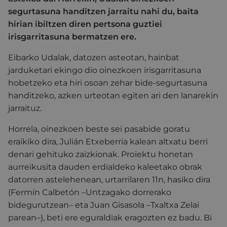
segurtasuna handitzen jarraitu nahi du, baita
hirian ibiltzen diren pertsona guztiei
irisgarritasuna bermatzen ere.
Eibarko Udalak, datozen asteotan, hainbat
jarduketari ekingo dio oinezkoen irisgarritasuna
hobetzeko eta hiri osoan zehar bide-segurtasuna
handitzeko, azken urteotan egiten ari den lanarekin
jarraituz.
Horrela, oinezkoen beste sei pasabide goratu
eraikiko dira, Julián Etxeberria kalean altxatu berri
denari gehituko zaizkionak. Proiektu honetan
aurreikusita dauden erdialdeko kaleetako obrak
datorren astelehenean, urtarrilaren 11n, hasiko dira
(Fermín Calbetón –Untzagako dorrerako
bidegurutzean– eta Juan Gisasola –Txaltxa Zelai
parean–), beti ere eguraldiak eragozten ez badu. Bi