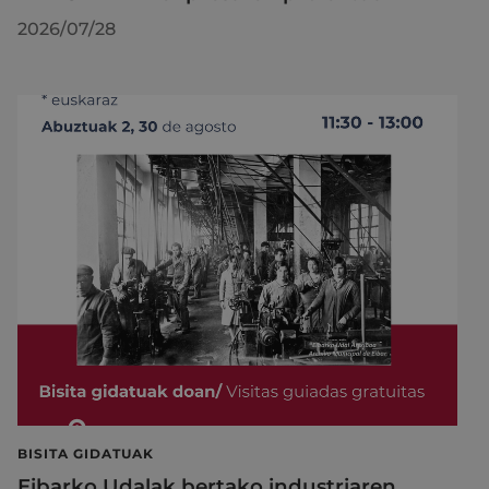
2026/07/28
BISITA GIDATUAK
Eibarko Udalak bertako industriaren