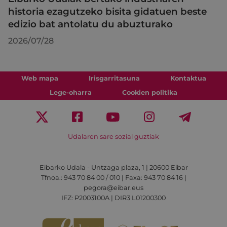
historia ezagutzeko bisita gidatuen beste
edizio bat antolatu du abuzturako
2026/07/28
Web mapa
Irisgarritasuna
Kontaktua
Lege-oharra
Cookien politika
Udalaren sare sozial guztiak
Eibarko Udala - Untzaga plaza, 1 | 20600 Eibar
Tfnoa.: 943 70 84 00 / 010 | Faxa: 943 70 84 16 |
pegora@eibar.eus
IFZ: P2003100A | DIR3 L01200300