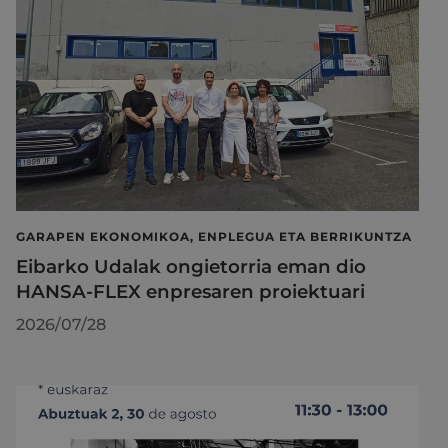
GARAPEN EKONOMIKOA, ENPLEGUA ETA BERRIKUNTZA
Eibarko Udalak ongietorria eman dio
HANSA-FLEX enpresaren proiektuari
2026/07/28