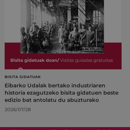
BISITA GIDATUAK
Eibarko Udalak bertako industriaren
historia ezagutzeko bisita gidatuen beste
edizio bat antolatu du abuzturako
2026/07/28