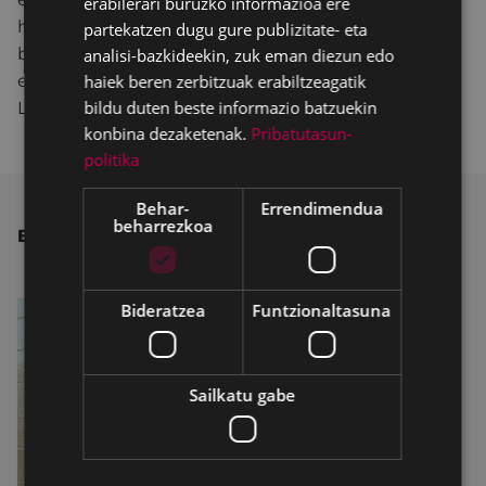
erabilerari buruzko informazioa ere
handik dagozkien curriculumak bildu eta Udalari
partekatzen dugu gure publizitate- eta
bidal diezazkioten baloratzeko. Edozelan ere, lan-
analisi-bazkideekin, zuk eman diezun edo
eskaintza hauen berri izan nahi izanez gero,
haiek beren zerbitzuak erabiltzeagatik
bildu duten beste informazio batzuekin
Lanbideren bulegoetara jo behar da zuzenean.
konbina dezaketenak.
Pribatutasun-
politika
Behar-
Errendimendua
beharrezkoa
BESTE ALBISTE BATZUK
Bideratzea
Funtzionaltasuna
Sailkatu gabe