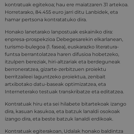
kontratuak egitekoa; hau ere maiatzaren 31 artekoa.
Horretarako, 84.455 euro jarri ditu Lanbidek, eta
hamar pertsona kontratatuko dira.
Honako lanetarako lanpostuak eskainiko dira:
enpresa-prospekzioa Debegesarekin elkarlanean,
turismo-bulegoa (1. fasea), euskarazko literatura-
funtsa berrantolatzea haren difusioa hobetzeko,
itzulpen bereziak, hiri-altzariak eta berdeguneak
berroneratzea, gizarte-zerbitzuen proiektu
berritzaileei laguntzeko proiektua, zenbait
artxibotako datu-baseak optimizatzea, eta
Interneterako testuak transkribatze eta editatzea.
Kontratuak hiru eta sei hilabete bitartekoak izango
dira, kasuan kasukoa, eta batzuk lanaldi osokoak
izango dira, eta beste batzuk lanaldi erdikoak.
Kontratuak egiterakoan, Udalak honako baldintza