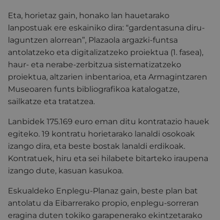
Eta, horietaz gain, honako lan hauetarako
lanpostuak ere eskainiko dira: “gardentasuna diru-
laguntzen alorrean”, Plazaola argazki-funtsa
antolatzeko eta digitalizatzeko proiektua (1. fasea),
haur- eta nerabe-zerbitzua sistematizatzeko
proiektua, altzarien inbentarioa, eta Armagintzaren
Museoaren funts bibliografikoa katalogatze,
sailkatze eta tratatzea.
Lanbidek 175.169 euro eman ditu kontratazio hauek
egiteko. 19 kontratu horietarako lanaldi osokoak
izango dira, eta beste bostak lanaldi erdikoak.
Kontratuek, hiru eta sei hilabete bitarteko iraupena
izango dute, kasuan kasukoa.
Eskualdeko Enplegu-Planaz gain, beste plan bat
antolatu da Eibarrerako propio, enplegu-sorreran
eragina duten tokiko garapenerako ekintzetarako