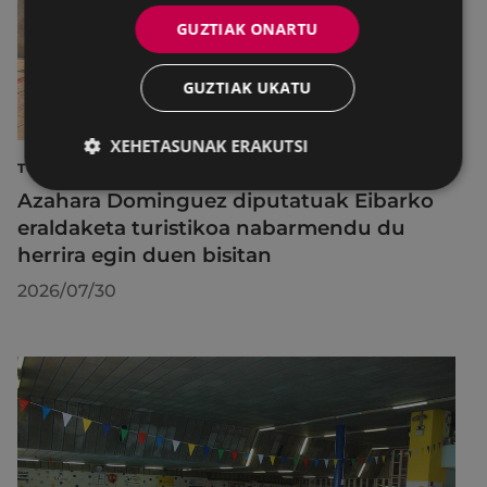
GUZTIAK ONARTU
GUZTIAK UKATU
XEHETASUNAK ERAKUTSI
TURISMOA
Azahara Dominguez diputatuak Eibarko
eraldaketa turistikoa nabarmendu du
herrira egin duen bisitan
2026/07/30