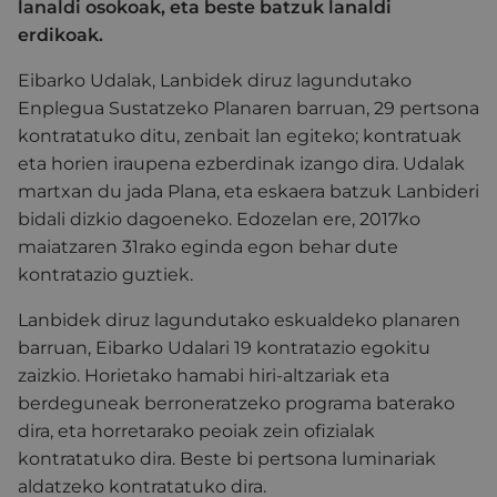
lanaldi osokoak, eta beste batzuk lanaldi
erdikoak.
Eibarko Udalak, Lanbidek diruz lagundutako
Enplegua Sustatzeko Planaren barruan, 29 pertsona
kontratatuko ditu, zenbait lan egiteko; kontratuak
eta horien iraupena ezberdinak izango dira. Udalak
martxan du jada Plana, eta eskaera batzuk Lanbideri
bidali dizkio dagoeneko. Edozelan ere, 2017ko
maiatzaren 31rako eginda egon behar dute
kontratazio guztiek.
Lanbidek diruz lagundutako eskualdeko planaren
barruan, Eibarko Udalari 19 kontratazio egokitu
zaizkio. Horietako hamabi hiri-altzariak eta
berdeguneak berroneratzeko programa baterako
dira, eta horretarako peoiak zein ofizialak
kontratatuko dira. Beste bi pertsona luminariak
aldatzeko kontratatuko dira.