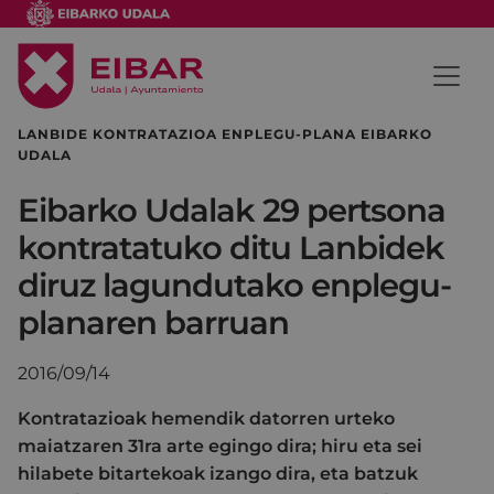
LANBIDE KONTRATAZIOA ENPLEGU-PLANA EIBARKO
UDALA
Eibarko Udalak 29 pertsona
kontratatuko ditu Lanbidek
diruz lagundutako enplegu-
planaren barruan
2016/09/14
Kontratazioak hemendik datorren urteko
maiatzaren 31ra arte egingo dira; hiru eta sei
hilabete bitartekoak izango dira, eta batzuk