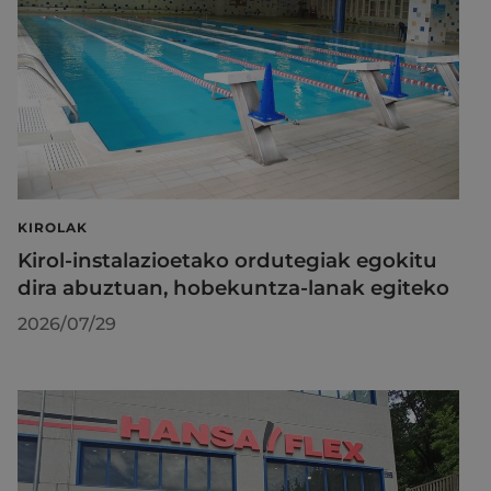
KIROLAK
Kirol-instalazioetako ordutegiak egokitu
dira abuztuan, hobekuntza-lanak egiteko
2026/07/29