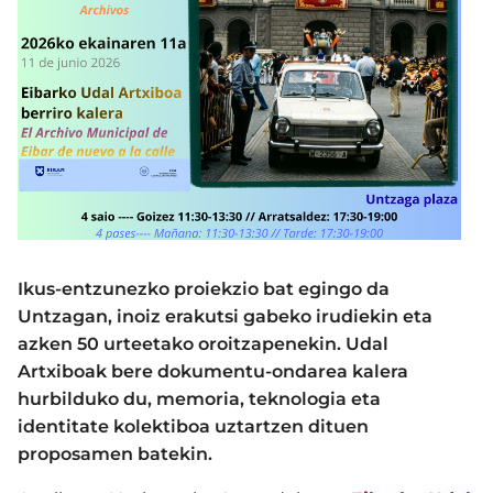
Ikus-entzunezko proiekzio bat egingo da
Untzagan, inoiz erakutsi gabeko irudiekin eta
azken 50 urteetako oroitzapenekin. Udal
Artxiboak bere dokumentu-ondarea kalera
hurbilduko du, memoria, teknologia eta
identitate kolektiboa uztartzen dituen
proposamen batekin.