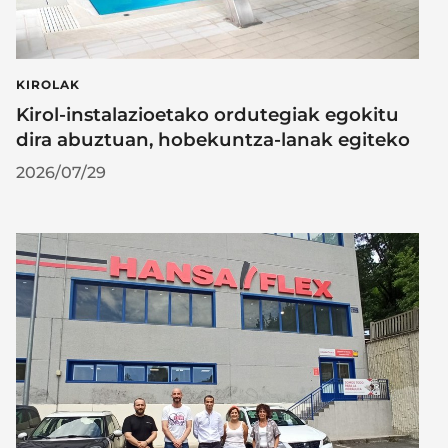
KIROLAK
Kirol-instalazioetako ordutegiak egokitu
dira abuztuan, hobekuntza-lanak egiteko
2026/07/29