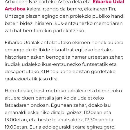
Artxiboen Nazioarteko Astea dela eta,
Eibarko Udal
Artxiboa
kalera irtengo da berriro, ekainaren 11n,
Untzaga plazan egingo den proiekzio publiko handi
baten bidez, hiriaren ikus-entzunezko memoriaren
zati bat herritarrekin partekatzeko.
Eibarko Udalak antolatutako ekimen honek aukera
emango du ibilbide bisual bat egiteko bertako
historiaren azken berrogeita hamar urteetan zehar;
irudiak udaleko ikus-entzunezko funtsetatik eta
desagertutako KTB tokiko telebistan gordetako
grabazioetatik jaso dira.
Horretarako, bost metroko zabalera eta bi metroko
altuera duen pantaila jarriko da udaletxeko
fatxadaren ondoan. Egunean zehar, doako lau
emanaldi eskainiko dira: bi goizez, 11:30ean eta
13:00etan, eta beste bi arratsaldez, 17:30ean eta
19:00etan. Euria edo eguraldi txarra eginez gero,