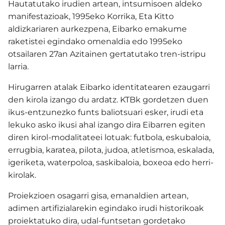
Hautatutako irudien artean, intsumisoen aldeko
manifestazioak, 1995eko Korrika, Eta Kitto
aldizkariaren aurkezpena, Eibarko emakume
raketistei egindako omenaldia edo 1995eko
otsailaren 27an Azitainen gertatutako tren-istripu
larria.
Hirugarren atalak Eibarko identitatearen ezaugarri
den kirola izango du ardatz.
KTBk gordetzen duen
ikus-entzunezko funts baliotsuari esker, irudi eta
lekuko asko ikusi ahal izango dira Eibarren egiten
diren kirol-modalitateei lotuak: futbola, eskubaloia,
errugbia, karatea, pilota, judoa, atletismoa, eskalada,
igeriketa, waterpoloa, saskibaloia, boxeoa edo herri-
kirolak.
Proiekzioen osagarri gisa, emanaldien artean,
adimen artifizialarekin egindako irudi historikoak
proiektatuko dira, udal-funtsetan gordetako