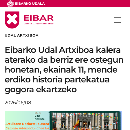
UDAL ARTXIBOA
Eibarko Udal Artxiboa kalera
aterako da berriz ere ostegun
honetan, ekainak 11, mende
erdiko historia partekatua
gogora ekartzeko
2026/06/08