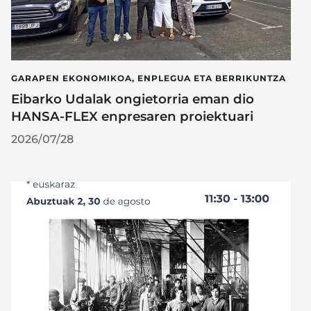
GARAPEN EKONOMIKOA, ENPLEGUA ETA BERRIKUNTZA
Eibarko Udalak ongietorria eman dio
HANSA-FLEX enpresaren proiektuari
2026/07/28