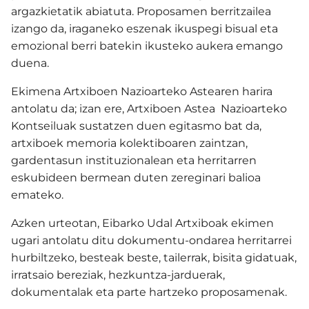
argazkietatik abiatuta.
Proposamen berritzailea
izango da, iraganeko eszenak ikuspegi bisual eta
emozional berri batekin ikusteko aukera emango
duena.
Ekimena Artxiboen Nazioarteko Astearen harira
antolatu da; izan ere, Artxiboen Astea Nazioarteko
Kontseiluak sustatzen duen egitasmo bat da,
artxiboek memoria kolektiboaren zaintzan,
gardentasun instituzionalean eta herritarren
eskubideen bermean duten zereginari balioa
emateko.
Azken urteotan, Eibarko Udal Artxiboak ekimen
ugari antolatu ditu dokumentu-ondarea herritarrei
hurbiltzeko, besteak beste, tailerrak, bisita gidatuak,
irratsaio bereziak, hezkuntza-jarduerak,
dokumentalak eta parte hartzeko proposamenak.