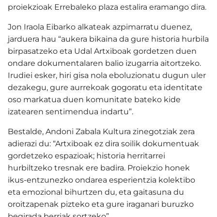
proiekzioak Errebaleko plaza estalira eramango dira.
Jon Iraola Eibarko alkateak azpimarratu duenez,
jarduera hau “aukera bikaina da gure historia hurbila
birpasatzeko eta Udal Artxiboak gordetzen duen
ondare dokumentalaren balio izugarria aitortzeko.
Irudiei esker, hiri gisa nola eboluzionatu dugun uler
dezakegu, gure aurrekoak gogoratu eta identitate
oso markatua duen komunitate bateko kide
izatearen sentimendua indartu”.
Bestalde, Andoni Zabala Kultura zinegotziak zera
adierazi du: “Artxiboak ez dira soilik dokumentuak
gordetzeko espazioak; historia herritarrei
hurbiltzeko tresnak ere badira.
Proiekzio honek
ikus-entzunezko ondarea esperientzia kolektibo
eta emozional bihurtzen du, eta gaitasuna du
oroitzapenak pizteko eta gure iraganari buruzko
begirada berriak sortzeko”.