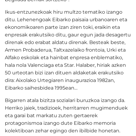
Ikus-entzunezkoak hiru multzo tematiko izango
ditu.
Lehenengoak Eibarko paisaia urbanoaren eta
ekonomikoaren parte izan ziren toki, eraikin eta
enpresak erakutsiko ditu, gaur egun jada desagertu
direnak edo erabat aldatu direnak. Besteak beste,
Armen Probaderua, Taltxazelaiko frontoia, Urki eta
Alfako eskolak eta hainbat enpresa enblematiko,
hala nola Valenciaga eta Star.
Halaber, hiriak azken
50 urteotan bizi izan dituen aldaketak erakutsiko
dira: Aixolako Urtegiaren inaugurazioa 1982an,
Eibarko saihesbidea 1995ean…
Bigarren atala bizitza sozialari buruzkoa izango da.
Herriko jaiek, tradizioek, herritarren mugimenduek
eta garai bat markatu zuten gertaerek
protagonismoa izango dute Eibarko memoria
kolektiboan zehar egingo den ibilbide honetan.