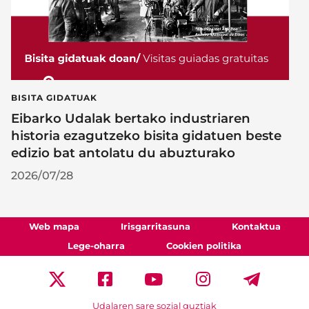
BISITA GIDATUAK
Eibarko Udalak bertako industriaren
historia ezagutzeko bisita gidatuen beste
edizio bat antolatu du abuzturako
2026/07/28
Web mapa
Irisgarritasuna
Kontaktua
Lege-oharra
Cookien politika
Udalaren sare sozial guztiak