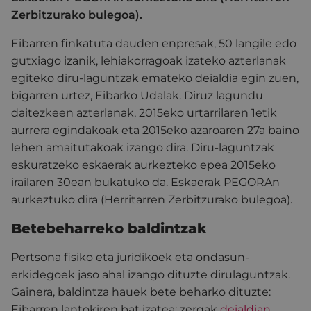
Zerbitzurako bulegoa).
Eibarren finkatuta dauden enpresak, 50 langile edo
gutxiago izanik, lehiakorragoak izateko azterlanak
egiteko diru-laguntzak emateko deialdia egin zuen,
bigarren urtez, Eibarko Udalak. Diruz lagundu
daitezkeen azterlanak, 2015eko urtarrilaren 1etik
aurrera egindakoak eta 2015eko azaroaren 27a baino
lehen amaitutakoak izango dira. Diru-laguntzak
eskuratzeko eskaerak aurkezteko epea 2015eko
irailaren 30ean bukatuko da. Eskaerak PEGORAn
aurkeztuko dira (Herritarren Zerbitzurako bulegoa).
Betebeharreko baldintzak
Pertsona fisiko eta juridikoek eta ondasun-
erkidegoek jaso ahal izango dituzte dirulaguntzak.
Gainera, baldintza hauek bete beharko dituzte:
Eibarren lantokiren bat izatea; zergak
deialdian