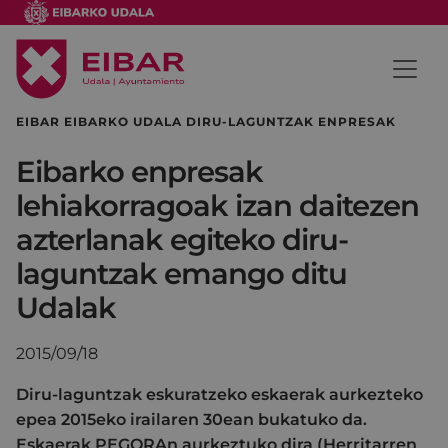
EIBAR EIBARKO UDALA DIRU-LAGUNTZAK ENPRESAK
Eibarko enpresak
lehiakorragoak izan daitezen
azterlanak egiteko diru-
laguntzak emango ditu
Udalak
2015/09/18
Diru-laguntzak eskuratzeko eskaerak aurkezteko
epea 2015eko irailaren 30ean bukatuko da.
Eskaerak PEGORAn aurkeztuko dira (Herritarren