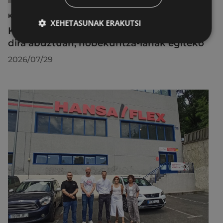
KIROLAK
XEHETASUNAK ERAKUTSI
Kirol-instalazioetako ordutegiak egokitu
dira abuztuan, hobekuntza-lanak egiteko
2026/07/29