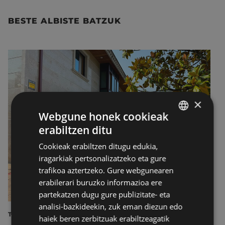
BESTE ALBISTE BATZUK
×
Webgune honek cookieak
erabiltzen ditu
BASQUE
Cookieak erabiltzen ditugu edukia,
SPANISH
iragarkiak pertsonalizatzeko eta gure
trafikoa aztertzeko. Gure webgunearen
erabilerari buruzko informazioa ere
partekatzen dugu gure publizitate- eta
analisi-bazkideekin, zuk eman diezun edo
TURISMOA
haiek beren zerbitzuak erabiltzeagatik