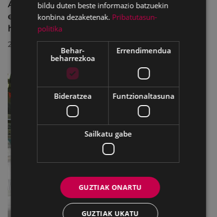
Azahara Dominguez diputatuak Eibarko
bildu duten beste informazio batzuekin
eraldaketa turistikoa nabarmendu du
konbina dezaketenak.
Pribatutasun-
herrira egin duen bisitan
politika
2026/07/30
Behar-
Errendimendua
beharrezkoa
Bideratzea
Funtzionaltasuna
Sailkatu gabe
GUZTIAK ONARTU
GUZTIAK UKATU