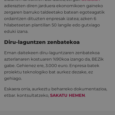
adierazten diren jarduera ekonomikoen gaineko
zergaren barruko taldeetako batean egoteagatik
ordaintzen dituzten enpresak izatea; azken 6
hilabeteetan plantillan 50 langile edo gutxiago
eduki izana.
Diru-laguntzen zenbatekoa
Eman daitekeen diru-laguntzaren zenbatekoa
azterlanaren kostuaren %90koa izango da, BEZik
gabe. Gehienez ere, 3.000 euro. Enpresa batek
proiektu teknologiko bat aurkez dezake, ez
gehiago.
Eskaera orria, aurkeztu beharreko dokumentazioa,
etbar. kontsultatzeko,
SAKATU HEMEN
.