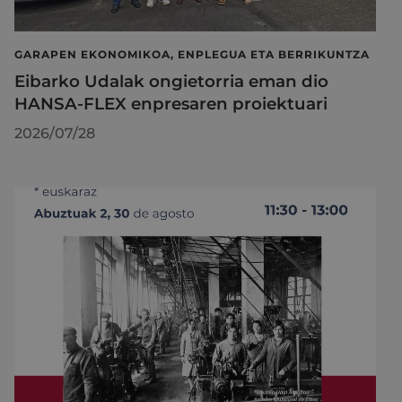
GARAPEN EKONOMIKOA, ENPLEGUA ETA BERRIKUNTZA
Eibarko Udalak ongietorria eman dio
HANSA-FLEX enpresaren proiektuari
2026/07/28