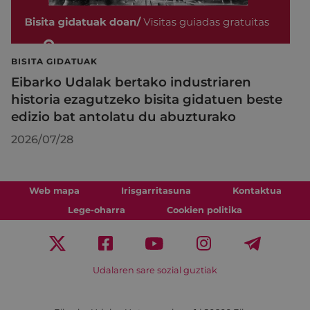
BISITA GIDATUAK
Eibarko Udalak bertako industriaren
historia ezagutzeko bisita gidatuen beste
edizio bat antolatu du abuzturako
2026/07/28
Web mapa
Irisgarritasuna
Kontaktua
Lege-oharra
Cookien politika
Udalaren sare sozial guztiak