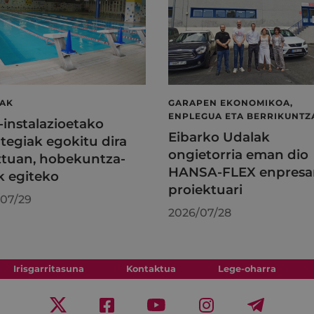
LAK
GARAPEN EKONOMIKOA,
ENPLEGUA ETA BERRIKUNTZ
l-instalazioetako
Eibarko Udalak
tegiak egokitu dira
ongietorria eman dio
tuan, hobekuntza-
HANSA-FLEX enpresa
k egiteko
proiektuari
07/29
2026/07/28
Irisgarritasuna
Kontaktua
Lege-oharra