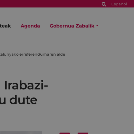
Español
steak
Agenda
Gobernua Zabalik
atalunyako erreferendumaren alde
Irabazi-
u dute