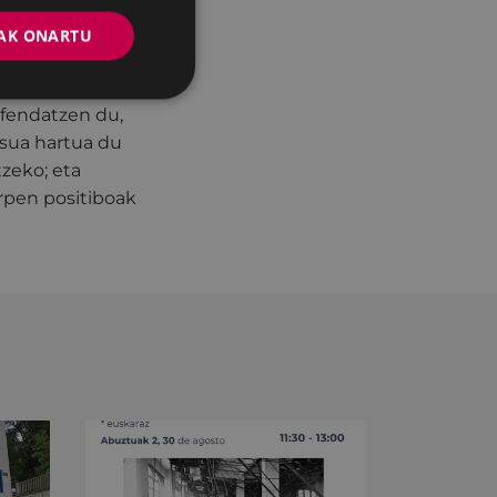
AK ONARTU
karrizketa-
ektu partekatu
efendatzen du,
isua hartua du
zeko; eta
arpen positiboak