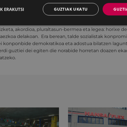
bere erabakia errespetatzea”.
K ERAKUTSI
GUZTIAK UKATU
GUZTI
barko PSE-EEk desadostasunak bideratzen utziko duten el
 proposatzen du, horretarako, arazoak konpontzeko proi
rizketa, akordioa, pluraltasun-bermea eta legea: horixe d
aezkoa delakoan. Era berean, talde sozialistak konprom
oei konponbide demokratikoa eta adostua bilatzen lagunt
rdi guztiei dei egiten die norabide horretan doazen ek
atzeko.