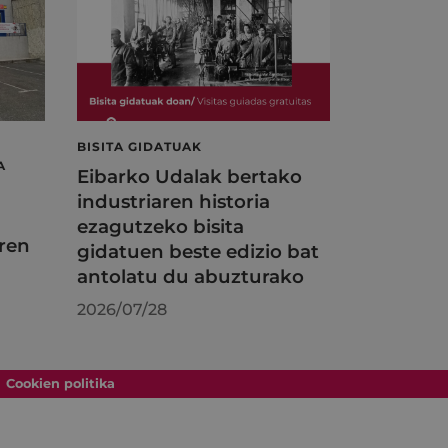
BISITA GIDATUAK
A
Eibarko Udalak bertako
industriaren historia
ezagutzeko bisita
ren
gidatuen beste edizio bat
antolatu du abuzturako
2026/07/28
Cookien politika