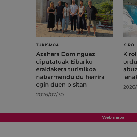
TURISMOA
KIRO
Azahara Dominguez
Kiro
diputatuak Eibarko
ordu
eraldaketa turistikoa
abuz
nabarmendu du herrira
lana
egin duen bisitan
2026/
2026/07/30
Web mapa