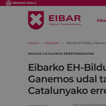
Eiba
Hasiera
Albisteak
Eibarko EH-Bildu, Eibark
MOZIOA CATALUNYA ERREFERENDUMA
Eibarko EH-Bildu
Ganemos udal ta
Catalunyako er