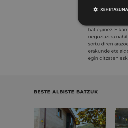
ahalbidetzea eta 
XEHETASUNA
Bere aldetik, Ei
bideak zabaltzea
bat eginez. Elkar
negoziazioa nahit
sortu diren araz
erakunde eta alde
egin ditzaten esk
BESTE ALBISTE BATZUK