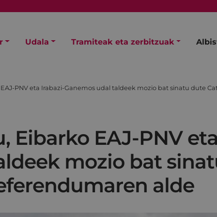
r
Udala
Tramiteak eta zerbitzuak
Albi
o EAJ-PNV eta Irabazi-Ganemos udal taldeek mozio bat sinatu dute C
, Eibarko EAJ-PNV eta 
ldeek mozio bat sinat
referendumaren alde