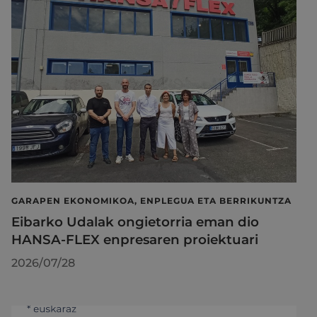
GARAPEN EKONOMIKOA, ENPLEGUA ETA BERRIKUNTZA
Eibarko Udalak ongietorria eman dio
HANSA-FLEX enpresaren proiektuari
2026/07/28