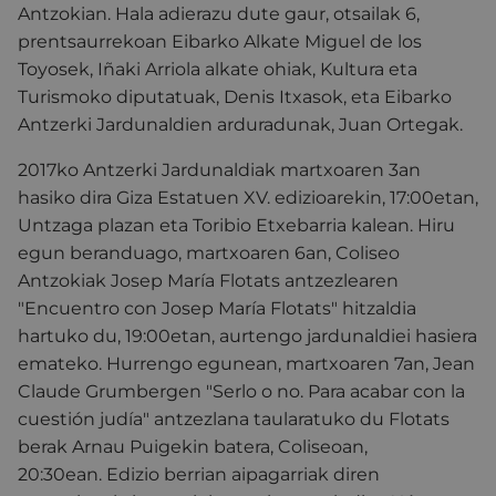
Antzokian. Hala adierazu dute gaur, otsailak 6,
prentsaurrekoan Eibarko Alkate Miguel de los
Toyosek, Iñaki Arriola alkate ohiak, Kultura eta
Turismoko diputatuak, Denis Itxasok, eta Eibarko
Antzerki Jardunaldien arduradunak, Juan Ortegak.
2017ko Antzerki Jardunaldiak martxoaren 3an
hasiko dira Giza Estatuen XV. edizioarekin, 17:00etan,
Untzaga plazan eta Toribio Etxebarria kalean. Hiru
egun beranduago, martxoaren 6an, Coliseo
Antzokiak Josep María Flotats antzezlearen
"Encuentro con Josep María Flotats" hitzaldia
hartuko du, 19:00etan, aurtengo jardunaldiei hasiera
emateko. Hurrengo egunean, martxoaren 7an, Jean
Claude Grumbergen "Serlo o no. Para acabar con la
cuestión judía" antzezlana taularatuko du Flotats
berak Arnau Puigekin batera, Coliseoan,
20:30ean. Edizio berrian aipagarriak diren