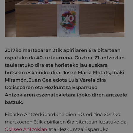
2017ko martxoaren 3tik apirilaren 6ra bitartean
ospatuko da 40. urteurrena. Guztira, 21 antzezlan
taularatuko dira eta horietako lau euskara
hutsean eskainiko dira. Josep María Flotats, Iñaki
Miramón, Juan Gea edota Luis Varela dira
Coliseoaren eta Hezkuntza Esparruko
Antzokiaren eszenatokietara igoko diren antzezle
batzuk.
Eibarko Antzerki Jardunaldien 40. edizioa 2017ko
martxoaren 3tik apirilaren 6ra bitartean luzatuko da,
Coliseo Antzokian
eta Hezkuntza Esparruko