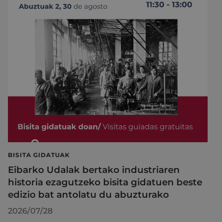
BISITA GIDATUAK
Eibarko Udalak bertako industriaren
historia ezagutzeko bisita gidatuen beste
edizio bat antolatu du abuzturako
2026/07/28