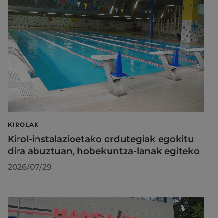
KIROLAK
Kirol-instalazioetako ordutegiak egokitu
dira abuztuan, hobekuntza-lanak egiteko
2026/07/29