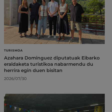
TURISMOA
Azahara Dominguez diputatuak Eibarko
eraldaketa turistikoa nabarmendu du
herrira egin duen bisitan
2026/07/30