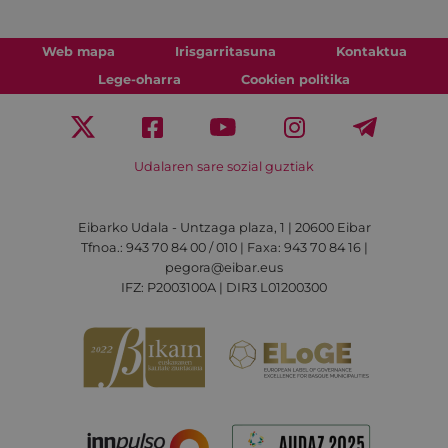
Web mapa
Irisgarritasuna
Kontaktua
Lege-oharra
Cookien politika
Udalaren sare sozial guztiak
Eibarko Udala - Untzaga plaza, 1 | 20600 Eibar
Tfnoa.: 943 70 84 00 / 010 | Faxa: 943 70 84 16 |
pegora@eibar.eus
IFZ: P2003100A | DIR3 L01200300