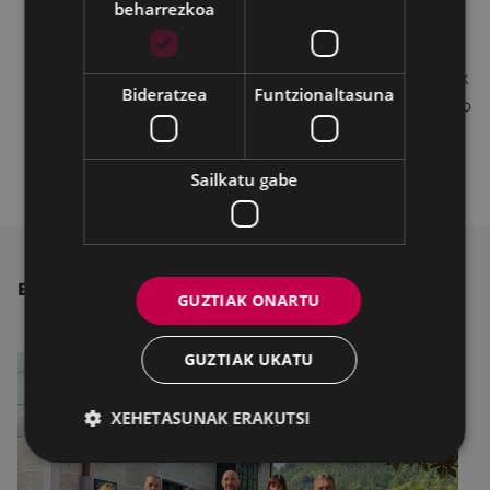
Coliseoaren Lagunarekin).
beharrezkoa
Benetakotze-agiria beharrezkoa izango da
Coliseoaren Lagunako Tarifa daukaten txartelak
Bideratzea
Funtzionaltasuna
aretora sartzeko. Pertsona orok erosi ahal izango
ditu deskontua duten sarrerak Kutxabank-en
bitartez eta lehiatilan.
Sailkatu gabe
BESTE ALBISTE BATZUK
GUZTIAK ONARTU
GUZTIAK UKATU
XEHETASUNAK ERAKUTSI