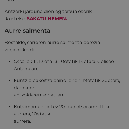
Antzerki jardunaldien egitaraua osorik
ikusteko,
SAKATU HEMEN.
Aurre salmenta
Bestalde, sarreren aurre salmenta berezia
zabalduko da:
Otsailak 11, 12 eta 13: 10etatik 14etara, Coliseo
Antzokian.
Funtzio bakoitza baino lehen, 19etatik 20etara,
dagokion
antzokiaren leihatilan.
Kutxabank bitartez 2017ko otsailaren 11tik
aurrera, 10etatik
aurrera.