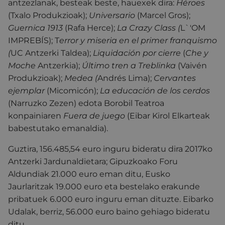
antzezlanak, besteak beste, hauexek dira:
Héroes
(Txalo Produkzioak);
Universario
(Marcel Gros);
Guernica 1913
(Rafa Herce);
La Crazy Class (
L`'OM
IMPREBÍS); T
error y miseria en el primer franquismo
(
UC Antzerki Taldea);
Liquidación por cierre
(
Che y
Moche
Antzerkia);
Último tren a Treblinka
(Vaivén
Produkzioak);
Medea (
Andrés Lima);
Cervantes
ejemplar
(Micomicón);
La educación de los cerdos
(Narruzko Zezen) edota Borobil Teatroa
konpainiaren
Fuera de juego
(Eibar Kirol Elkarteak
babestutako emanaldia).
Guztira, 156.485,54 euro inguru bideratu dira 2017ko
Antzerki Jardunaldietara; Gipuzkoako Foru
Aldundiak 21.000 euro eman ditu, Eusko
Jaurlaritzak 19.000 euro eta bestelako erakunde
pribatuek 6.000 euro inguru eman dituzte. Eibarko
Udalak, berriz, 56.000 euro baino gehiago bideratu
ditu.