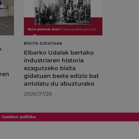
BISITA GIDATUAK
A
Eibarko Udalak bertako
industriaren historia
ezagutzeko bisita
ren
gidatuen beste edizio bat
antolatu du abuzturako
2026/07/28
Cookien politika