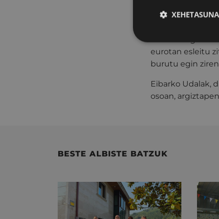
ostean, Udalak si
XEHETASUNA
nahi izan du hiri
Endesa Ingenier
eurotan esleitu z
burutu egin ziren
Eibarko Udalak, d
osoan, argiztapen
BESTE ALBISTE BATZUK