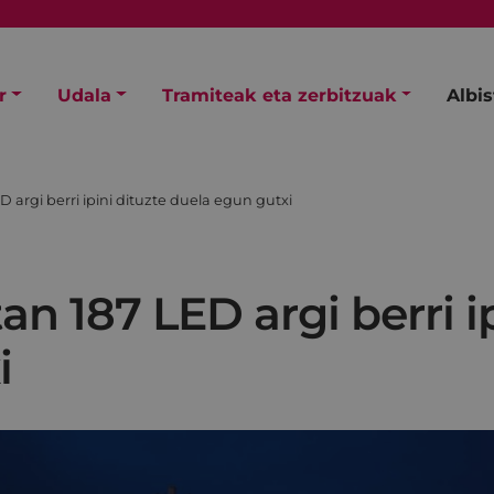
r
Udala
Tramiteak eta zerbitzuak
Albi
 argi berri ipini dituzte duela egun gutxi
n 187 LED argi berri ip
i