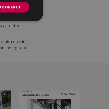
guneetara zabaldu
AK ONARTU
lekuetara.
 lanok 68.607
ko asteetan
aituko du hiri
an lan egiteko.