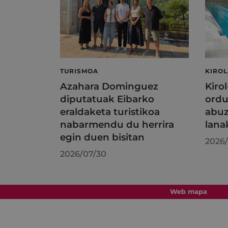
TURISMOA
KIRO
Azahara Dominguez
Kiro
diputatuak Eibarko
ordu
eraldaketa turistikoa
abuz
nabarmendu du herrira
lana
egin duen bisitan
2026/
2026/07/30
Web mapa