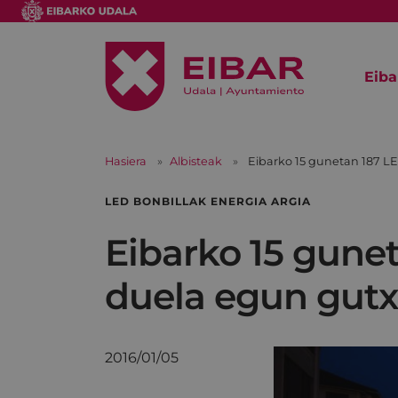
Eiba
Hasiera
Albisteak
Eibarko 15 gunetan 187 LED
LED BONBILLAK ENERGIA ARGIA
Eibarko 15 guneta
duela egun gutx
2016/01/05