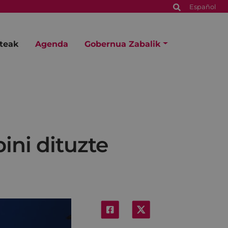
Español
steak
Agenda
Gobernua Zabalik
ini dituzte