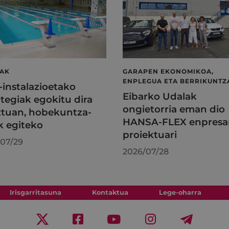
LAK
GARAPEN EKONOMIKOA,
ENPLEGUA ETA BERRIKUNTZ
l-instalazioetako
Eibarko Udalak
tegiak egokitu dira
ongietorria eman dio
tuan, hobekuntza-
HANSA-FLEX enpresa
k egiteko
proiektuari
07/29
2026/07/28
Irisgarritasuna
Kontaktua
Lege-oharra