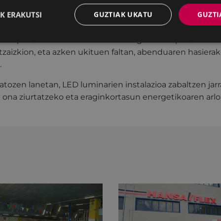
stema horren instalazioa oinezkoak gutxiago dabiltzan 
K ERAKUTSI
GUZTIAK UKATU
GUZTI
an zehar edota hiriaren erdigunetik kanpo geratzen diren 
ía
enpresa arduratu da lan berriak egiteaz. Enpresa horri
itzaizkion, eta azken ukituen faltan, abenduaren hasiera
.
atozen lanetan, LED luminarien instalazioa zabaltzen jarr
 ona ziurtatzeko eta eraginkortasun energetikoaren arlo