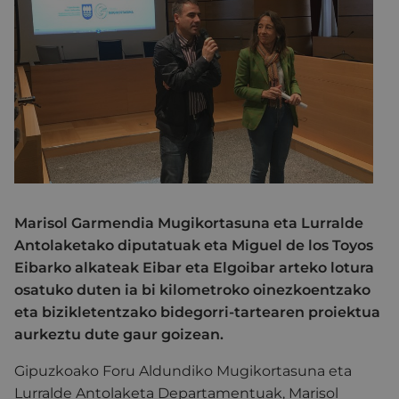
Marisol Garmendia Mugikortasuna eta Lurralde
Antolaketako diputatuak eta Miguel de los Toyos
Eibarko alkateak Eibar eta Elgoibar arteko lotura
osatuko duten ia bi kilometroko oinezkoentzako
eta bizikletentzako bidegorri-tartearen proiektua
aurkeztu dute gaur goizean.
Gipuzkoako Foru Aldundiko Mugikortasuna eta
Lurralde Antolaketa Departamentuak, Marisol