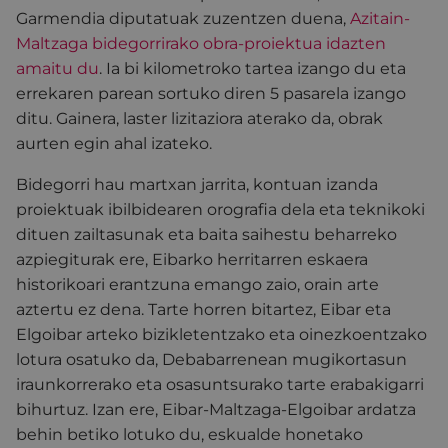
Garmendia diputatuak zuzentzen duena,
Azitain-
Maltzaga bidegorrirako obra-proiektua idazten
amaitu du
. Ia bi kilometroko tartea izango du eta
errekaren parean sortuko diren 5 pasarela izango
ditu. Gainera, laster lizitaziora aterako da, obrak
aurten egin ahal izateko.
Bidegorri hau martxan jarrita, kontuan izanda
proiektuak ibilbidearen orografia dela eta teknikoki
dituen zailtasunak eta baita saihestu beharreko
azpiegiturak ere, Eibarko herritarren eskaera
historikoari erantzuna emango zaio, orain arte
aztertu ez dena. Tarte horren bitartez, Eibar eta
Elgoibar arteko bizikletentzako eta oinezkoentzako
lotura osatuko da, Debabarrenean mugikortasun
iraunkorrerako eta osasuntsurako tarte erabakigarri
bihurtuz. Izan ere, Eibar-Maltzaga-Elgoibar ardatza
behin betiko lotuko du, eskualde honetako