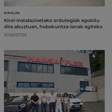
KIROLAK
Kirol-instalazioetako ordutegiak egokitu
dira abuztuan, hobekuntza-lanak egiteko
2026/07/29