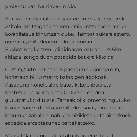
proiektu bati berriro ekin dio.
Bertako orografiak eta gaur egungo azpiegiturek
Azitain-Maltzaga tartearen eraikuntza oso erronka
korapilatsua bihurtzen dute. Hainbat aukera aztertu
ondoren, ibilbidearen toki zailenean —
Euskotreneko tren-ibilbidearen parean— % 6ko
aldapa izango duen pasabide bat eraikiko da.
Guztira, tarte horretan 5 pasagune egongo dira,
horietako bi 80 metro baino gehiagokoak.
Pasagune horiek, alde batetik, Ego ibaia eta,
bestetik, Deba ibaia eta GI-627 errepidea
gurutzatuko dituzte. Tarteak bi kilometro inguruko
luzera izango du eta, ia ibilbide osoan, hiru metro
inguruko zabalera; nahikoa bizikletek eta oinezkoek
espazioa erosotasunez partekatzeko.
Marisol Garmendia diputatuak adierazi bezala,