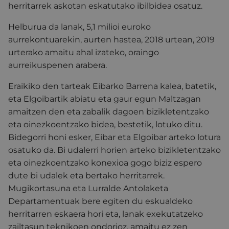
herritarrek askotan eskatutako ibilbidea osatuz.
Helburua da lanak, 5,1 milioi euroko
aurrekontuarekin, aurten hastea, 2018 urtean, 2019
urterako amaitu ahal izateko, oraingo
aurreikuspenen arabera.
Eraikiko den tarteak Eibarko Barrena kalea, batetik,
eta Elgoibartik abiatu eta gaur egun Maltzagan
amaitzen den eta zabalik dagoen bizikletentzako
eta oinezkoentzako bidea, bestetik, lotuko ditu.
Bidegorri honi esker, Eibar eta Elgoibar arteko lotura
osatuko da. Bi udalerri horien arteko bizikletentzako
eta oinezkoentzako konexioa gogo biziz espero
dute bi udalek eta bertako herritarrek.
Mugikortasuna eta Lurralde Antolaketa
Departamentuak bere egiten du eskualdeko
herritarren eskaera hori eta, lanak exekutatzeko
zailtasun teknikoen ondorioz, amaitu ez zen