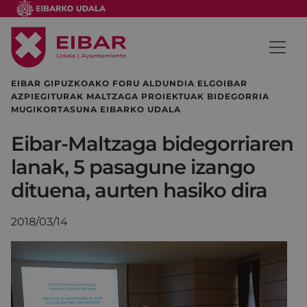
EIBAR GIPUZKOAKO FORU ALDUNDIA ELGOIBAR
AZPIEGITURAK MALTZAGA PROIEKTUAK BIDEGORRIA
MUGIKORTASUNA EIBARKO UDALA
Eibar-Maltzaga bidegorriaren
lanak, 5 pasagune izango
dituena, aurten hasiko dira
2018/03/14