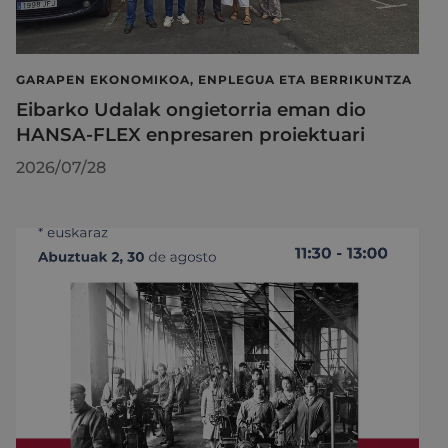
GARAPEN EKONOMIKOA, ENPLEGUA ETA BERRIKUNTZA
Eibarko Udalak ongietorria eman dio
HANSA-FLEX enpresaren proiektuari
2026/07/28