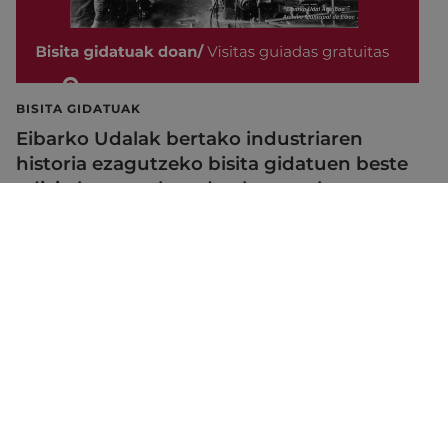
BISITA GIDATUAK
Eibarko Udalak bertako industriaren
historia ezagutzeko bisita gidatuen beste
edizio bat antolatu du abuzturako
2026/07/28
Web mapa
Irisgarritasuna
Kontaktua
Lege-oharra
Cookien politika
Udalaren sare sozial guztiak