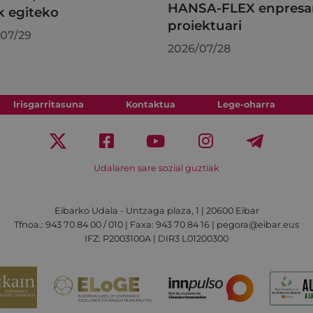
HANSA-FLEX enpresa
k egiteko
proiektuari
07/29
2026/07/28
Irisgarritasuna
Kontaktua
Lege-oharra
Udalaren sare sozial guztiak
Eibarko Udala - Untzaga plaza, 1 | 20600 Eibar
Tfnoa.: 943 70 84 00 / 010 | Faxa: 943 70 84 16 | pegora@eibar.eus
IFZ: P2003100A | DIR3 L01200300