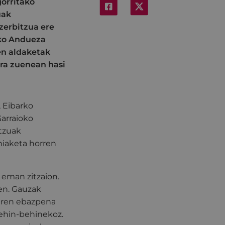
gorritako
uak
zerbitzua ere
eko Andueza
en aldaketak
era zuenean hasi
 Eibarko
Garraioko
itzuak
ehiaketa horren
 eman zitzaion.
en. Gauzak
oaren ebazpena
behin-behinekoz.