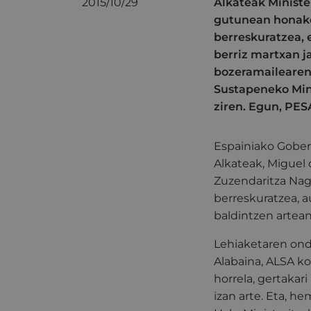
2015/10/29
Alkateak Ministe
gutunean honako 
berreskuratzea, 
berriz martxan j
bozeramailearen
Sustapeneko Mini
ziren. Egun, PES
Espainiako Gober
Alkateak, Miguel 
Zuzendaritza Nag
berreskuratzea, a
baldintzen artean
Lehiaketaren ondo
Alabaina, ALSA k
horrela, gertakar
izan arte. Eta, h