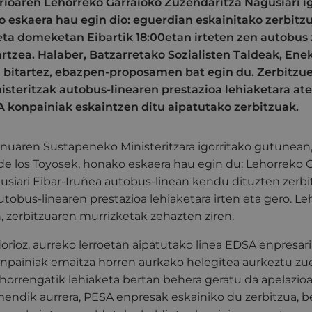
rioaren Lehorreko Garraioko Zuzendaritza Nagusiari i
eskaera hau egin dio: eguerdian eskainitako zerbitz
eta domeketan Eibartik 18:00etan irteten zen autobus 
artzea. Halaber, Batzarretako Sozialisten Taldeak, En
 bitartez, ebazpen-proposamen bat egin du. Zerbitzu
steritzak autobus-linearen prestazioa lehiaketara at
A konpainiak eskaintzen ditu aipatutako zerbitzuak.
nuaren Sustapeneko Ministeritzara igorritako gutunean,
de los Toyosek, honako eskaera hau egin du: Lehorreko 
usiari Eibar-Iruñea autobus-linean kendu dituzten zerb
utobus-linearen prestazioa lehiaketara irten eta gero. L
, zerbitzuaren murrizketak zehazten ziren.
rioz, aurreko lerroetan aipatutako linea EDSA enpresari
onpainiak emaitza horren aurkako helegitea aurkeztu zu
i horrengatik lehiaketa bertan behera geratu da apelazi
emendik aurrera, PESA enpresak eskainiko du zerbitzua, 