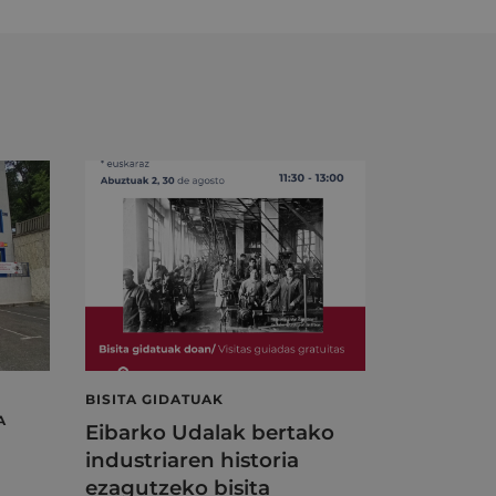
BISITA GIDATUAK
A
Eibarko Udalak bertako
industriaren historia
ezagutzeko bisita