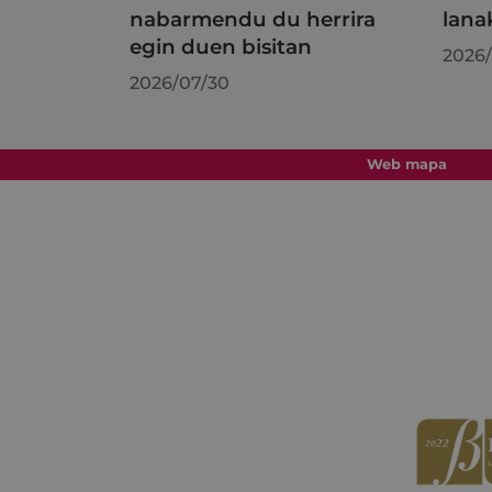
nabarmendu du herrira
lana
egin duen bisitan
2026/
2026/07/30
Web mapa