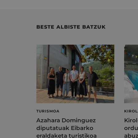
BESTE ALBISTE BATZUK
TURISMOA
KIRO
Azahara Dominguez
Kiro
diputatuak Eibarko
ordu
eraldaketa turistikoa
abuz