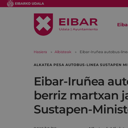
Eiba
Hasiera
Albisteak
Eibar-Iruñea autobus-line
ALKATEA PESA AUTOBUS-LINEA SUSTAPEN MI
Eibar-Iruñea au
berriz martxan j
Sustapen-Ministe