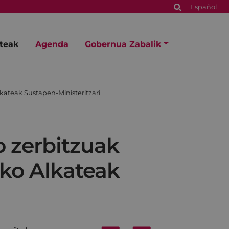
Español
steak
Agenda
Gobernua Zabalik
kateak Sustapen-Ministeritzari
o zerbitzuak
rko Alkateak