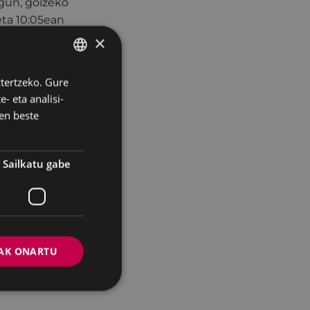
egun, goizeko
eta 10:05ean
1:00etan irten eta
×
ztertzeko. Gure
BASQUE
kontuan izanda,
- eta analisi-
 hartuta,
SPANISH
en beste
 izaten ari den
oz, Eibarko
Sailkatu gabe
 jartzea, kendu
tako Sozialisten
o ebazpen-
AK ONARTU