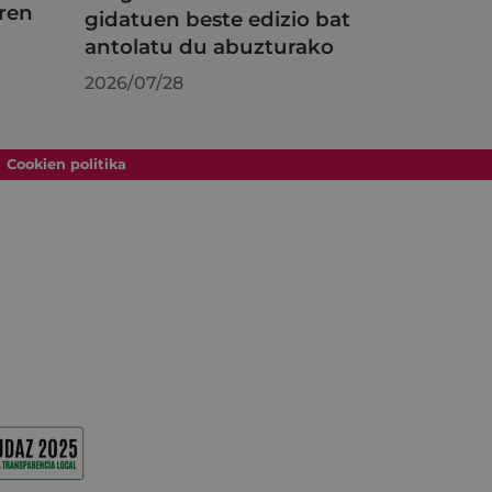
ren
gidatuen beste edizio bat
antolatu du abuzturako
2026/07/28
Cookien politika