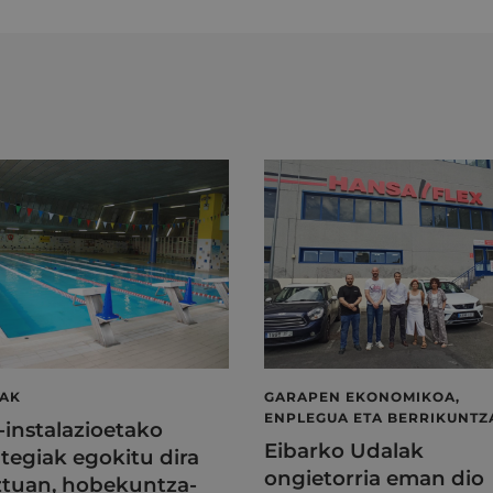
LAK
GARAPEN EKONOMIKOA,
ENPLEGUA ETA BERRIKUNTZ
l-instalazioetako
Eibarko Udalak
tegiak egokitu dira
ongietorria eman dio
tuan, hobekuntza-