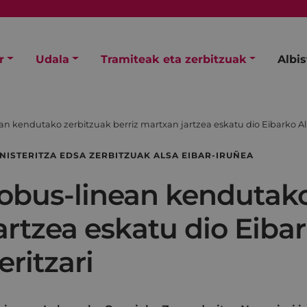
r
Udala
Tramiteak eta zerbitzuak
Albi
an kendutako zerbitzuak berriz martxan jartzea eskatu dio Eibarko Al
NISTERITZA EDSA ZERBITZUAK ALSA EIBAR-IRUÑEA
tobus-linean kendutak
artzea eskatu dio Eiba
ritzari