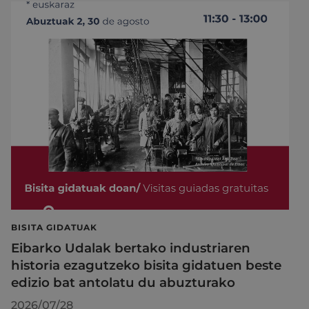
BISITA GIDATUAK
Eibarko Udalak bertako industriaren
historia ezagutzeko bisita gidatuen beste
edizio bat antolatu du abuzturako
2026/07/28