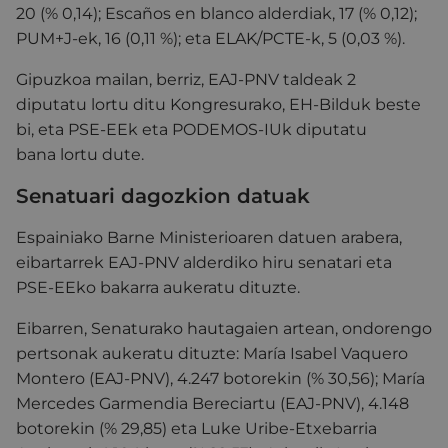
20 (% 0,14); Escaños en blanco alderdiak, 17 (% 0,12);
PUM+J-ek, 16 (0,11 %); eta ELAK/PCTE-k, 5 (0,03 %).
Gipuzkoa mailan, berriz, EAJ-PNV taldeak 2
diputatu lortu ditu Kongresurako, EH-Bilduk beste
bi, eta PSE-EEk eta PODEMOS-IUk diputatu
bana lortu dute.
Senatuari dagozkion datuak
Espainiako Barne Ministerioaren datuen arabera,
eibartarrek EAJ-PNV alderdiko hiru senatari eta
PSE-EEko bakarra aukeratu dituzte.
Eibarren, Senaturako hautagaien artean, ondorengo
pertsonak aukeratu dituzte: María Isabel Vaquero
Montero (EAJ-PNV), 4.247 botorekin (% 30,56); María
Mercedes Garmendia Bereciartu (EAJ-PNV), 4.148
botorekin (% 29,85) eta
Luke Uribe-Etxebarria