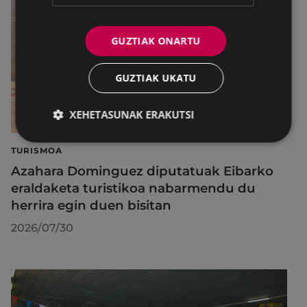
GUZTIAK ONARTU
GUZTIAK UKATU
XEHETASUNAK ERAKUTSI
TURISMOA
Azahara Dominguez diputatuak Eibarko
eraldaketa turistikoa nabarmendu du
herrira egin duen bisitan
2026/07/30