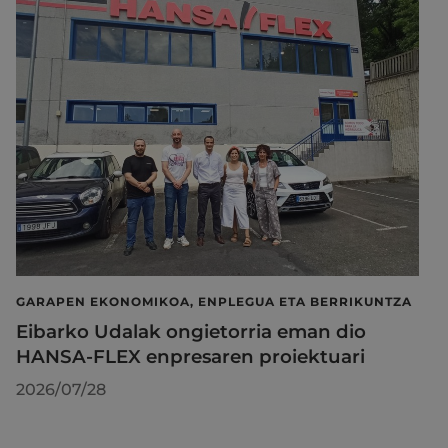
GARAPEN EKONOMIKOA, ENPLEGUA ETA BERRIKUNTZA
Eibarko Udalak ongietorria eman dio
HANSA-FLEX enpresaren proiektuari
2026/07/28