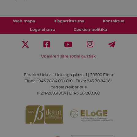
Web mapa
Irisgarritasuna
Kontaktua
Lege-oharra
Cookien politika
Udalaren sare sozial guztiak
Eibarko Udala - Untzaga plaza, 1 | 20600 Eibar
Tfnoa.: 943 70 84 00 / 010 | Faxa: 943 70 84 16 |
pegora@eibar.eus
IFZ: P2003100A | DIR3 L01200300