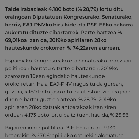
Talde irabazleak 4.180 boto (% 28,79) lortu ditu
oraingoan Diputatuen Kongresurako. Senaturako,
berriz, EAJ-PNVko hiru kide eta PSE-EEko bakarra
aukeratu dituzte eibartarrek. Parte hartzea %
69,01koa izan da, 2019ko apirilaren 28ko
hauteskunde orokorren % 74,22aren aurrean.
Espainiako Kongresurako eta Senaturako ordezkari
politikoak hautatu dituzte eibartarrek, 2019ko
azaroaren 10ean egindako hauteskunde
orokorretan. Hala, EAJ-PNV nagusitu da gurean;
guztira, 4.180 boto jaso ditu, hautestontzietara joan
diren eibartar guztien artean, % 28,79. 2019ko
apirilaren 28ko datuak antzerakoak izan ziren,
orduan 4.173 boto lortu baitzituen, hau da, % 26,66.
Bigarren indar politikoa PSE-EE izan da 3.930
botorekin, % 27,06; apirileko datuekin alderatuta,