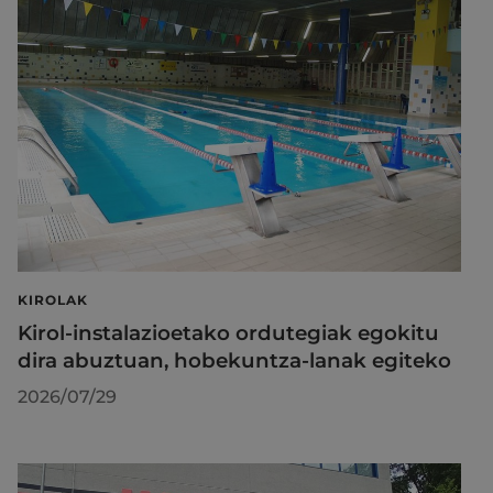
KIROLAK
Kirol-instalazioetako ordutegiak egokitu
dira abuztuan, hobekuntza-lanak egiteko
2026/07/29