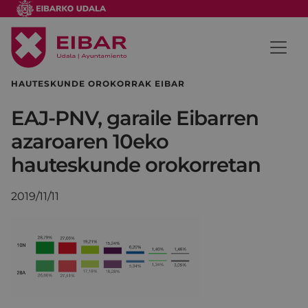
HAUTESKUNDE OROKORRAK EIBAR
EAJ-PNV, garaile Eibarren
azaroaren 10eko
hauteskunde orokorretan
2019/11/11