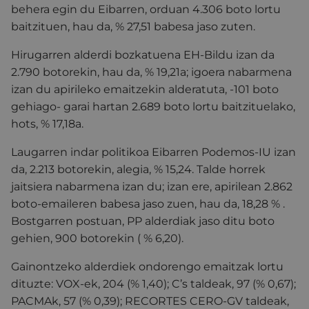
behera egin du Eibarren, orduan 4.306 boto lortu
baitzituen, hau da, % 27,51 babesa jaso zuten.
Hirugarren alderdi bozkatuena EH-Bildu izan da
2.790 botorekin, hau da, % 19,21a; igoera nabarmena
izan du apirileko emaitzekin alderatuta, -101 boto
gehiago- garai hartan 2.689 boto lortu baitzituelako,
hots, % 17,18a.
Laugarren indar politikoa Eibarren Podemos-IU izan
da, 2.213 botorekin, alegia, % 15,24. Talde horrek
jaitsiera nabarmena izan du; izan ere, apirilean 2.862
boto-emaileren babesa jaso zuen, hau da, 18,28 % .
Bostgarren postuan, PP alderdiak jaso ditu boto
gehien, 900 botorekin ( % 6,20).
Gainontzeko alderdiek ondorengo emaitzak lortu
dituzte: VOX-ek, 204 (% 1,40); C’s taldeak, 97 (% 0,67);
PACMAk, 57 (% 0,39); RECORTES CERO-GV taldeak,