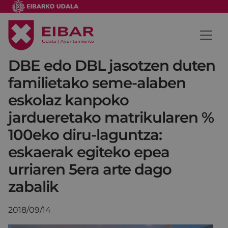
DBE edo DBL jasotzen duten
familietako seme-alaben
eskolaz kanpoko
jardueretako matrikularen %
100eko diru-laguntza:
eskaerak egiteko epea
urriaren 5era arte dago
zabalik
2018/09/14