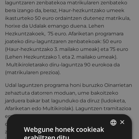
laguntzaren zenbatekoa matrikularen zenbateko
bera izango da, beraz, Haur-hezkuntzako umeek
ikasturteko 50 euro ordaintzen dutenez matrikula,
horixe da Udalak emango duena. Lehen
Hezkuntzakoek, 75 euro. Afariketan programara
joateko diru-laguntzaren zenbatekoak: 50 euro
(Haur-hezkuntzako 3. mailako umeak) eta 75 euro
(Lehen Hezkuntzako 1. eta 2. mailako umeak).
Multikiroletarako diru-laguntza 90 eurokoa da
(matrikularen prezioa).
Udal laguntzen programa honi buruzko Oinarrietan
zehaztuta datorren moduan, ume bakoitzeko
jarduera bakar bat lagunduko da diruz (ludoketa,
Afariketan edo Multikirolak). Laguntzen tramitazioa
errazteko, familiak dirurik aurreratzen ibili ez
×
daitezen, diru-laguntzak ez zaizkie familiei
Webgune honek cookieak
zuzenean emango: eskaerak onartu ondoren,
erabiltzen ditu
BASQUE