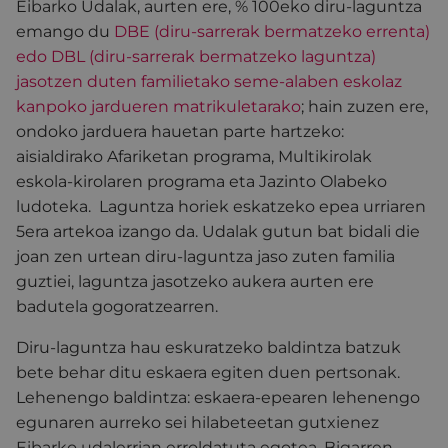
Eibarko Udalak, aurten ere, % 100eko diru-laguntza
emango du
DBE (diru-sarrerak bermatzeko errenta)
edo DBL (diru-sarrerak bermatzeko laguntza)
jasotzen duten familietako seme-alaben eskolaz
kanpoko jardueren matrikuletarako
; hain zuzen ere,
ondoko jarduera hauetan parte hartzeko:
aisialdirako Afariketan programa, Multikirolak
eskola-kirolaren programa eta Jazinto Olabeko
ludoteka. Laguntza horiek eskatzeko epea urriaren
5era artekoa izango da. Udalak gutun bat bidali die
joan zen urtean diru-laguntza jaso zuten familia
guztiei, laguntza jasotzeko aukera aurten ere
badutela gogoratzearren.
Diru-laguntza hau eskuratzeko baldintza batzuk
bete behar ditu eskaera egiten duen pertsonak.
Lehenengo baldintza: eskaera-epearen lehenengo
egunaren aurreko sei hilabeteetan gutxienez
Eibarko udalerrian erroldatuta egotea. Bigarren