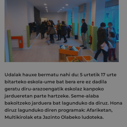
Udalak hauxe bermatu nahi du: 5 urtetik 17 urte
bitarteko eskola-ume bat bera ere ez dadila
geratu diru-arazoengatik eskolaz kanpoko
jardueretan parte hartzeke. Seme-alaba
bakoitzeko jarduera bat lagunduko da diruz. Hona
diruz lagunduko diren programak: Afariketan,
Multikirolak eta Jazinto Olabeko ludoteka.