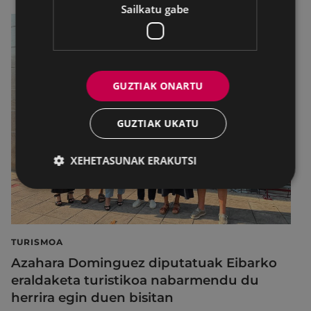
Sailkatu gabe
GUZTIAK ONARTU
GUZTIAK UKATU
XEHETASUNAK ERAKUTSI
TURISMOA
Azahara Dominguez diputatuak Eibarko
eraldaketa turistikoa nabarmendu du
herrira egin duen bisitan