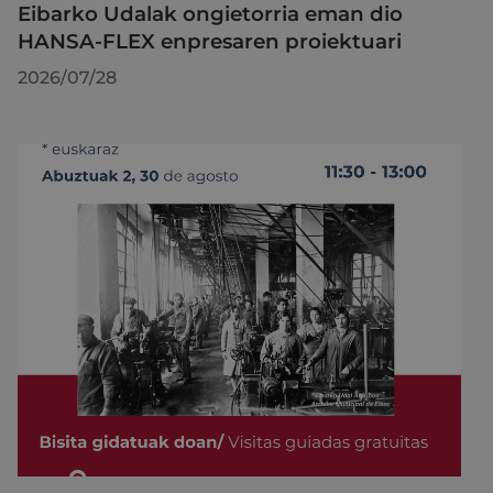
Eibarko Udalak ongietorria eman dio
HANSA-FLEX enpresaren proiektuari
2026/07/28