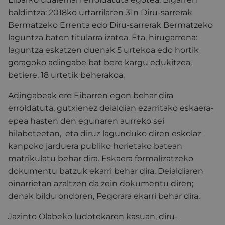
baldintza: 2018ko urtarrilaren 31n Diru-sarrerak
Bermatzeko Errenta edo Diru-sarrerak Bermatzeko
laguntza baten titularra izatea. Eta, hirugarrena:
laguntza eskatzen duenak 5 urtekoa edo hortik
goragoko adingabe bat bere kargu edukitzea,
betiere, 18 urtetik beherakoa.
Adingabeak ere Eibarren egon behar dira
erroldatuta, gutxienez deialdian ezarritako eskaera-
epea hasten den egunaren aurreko sei
hilabeteetan, eta diruz lagunduko diren eskolaz
kanpoko jarduera publiko horietako batean
matrikulatu behar dira. Eskaera formalizatzeko
dokumentu batzuk ekarri behar dira. Deialdiaren
oinarrietan azaltzen da zein dokumentu diren;
denak bildu ondoren, Pegorara ekarri behar dira.
Jazinto Olabeko ludotekaren kasuan, diru-