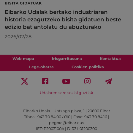
BISITA GIDATUAK
Eibarko Udalak bertako industriaren
historia ezagutzeko bisita gidatuen beste
edizio bat antolatu du abuzturako
2026/07/28
Web mapa
Irisgarritasuna
Kontaktua
Lege-oharra
Cookien politika
Udalaren sare sozial guztiak
Eibarko Udala - Untzaga plaza, 1 | 20600 Eibar
Tfnoa.: 943 70 84 00 / 010 | Faxa: 943 70 84 16 |
pegora@eibar.eus
IFZ: P2003100A | DIR3 L01200300