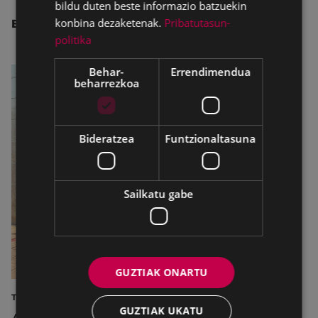
bildu duten beste informazio batzuekin
konbina dezaketenak.
Pribatutasun-
BESTE ALBISTE BATZUK
politika
Behar-
Errendimendua
beharrezkoa
Bideratzea
Funtzionaltasuna
Sailkatu gabe
GUZTIAK ONARTU
TURISMOA
GUZTIAK UKATU