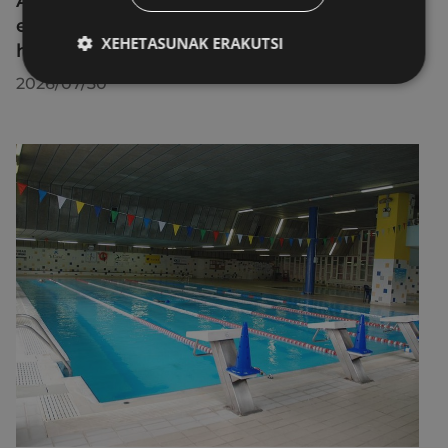
Azahara Dominguez diputatuak Eibarko
eraldaketa turistikoa nabarmendu du
XEHETASUNAK ERAKUTSI
herrira egin duen bisitan
2026/07/30