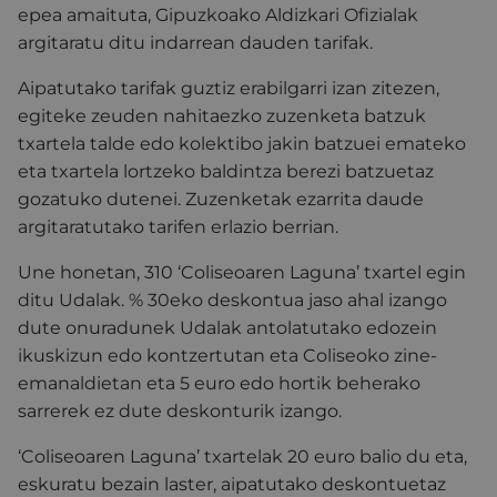
epea amaituta, Gipuzkoako Aldizkari Ofizialak
argitaratu ditu indarrean dauden tarifak.
Aipatutako tarifak guztiz erabilgarri izan zitezen,
egiteke zeuden nahitaezko zuzenketa batzuk
txartela talde edo kolektibo jakin batzuei emateko
eta txartela lortzeko baldintza berezi batzuetaz
gozatuko dutenei. Zuzenketak ezarrita daude
argitaratutako tarifen erlazio berrian.
Une honetan, 310 ‘Coliseoaren Laguna’ txartel egin
ditu Udalak. % 30eko deskontua jaso ahal izango
dute onuradunek Udalak antolatutako edozein
ikuskizun edo kontzertutan eta Coliseoko zine-
emanaldietan eta 5 euro edo hortik beherako
sarrerek ez dute deskonturik izango.
‘Coliseoaren Laguna’ txartelak 20 euro balio du eta,
eskuratu bezain laster, aipatutako deskontuetaz