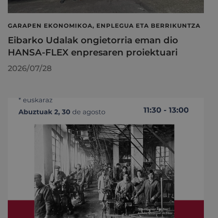
GARAPEN EKONOMIKOA, ENPLEGUA ETA BERRIKUNTZA
Eibarko Udalak ongietorria eman dio
HANSA-FLEX enpresaren proiektuari
2026/07/28