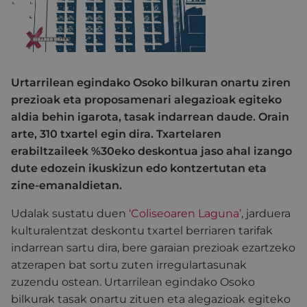
Urtarrilean egindako Osoko bilkuran onartu ziren
prezioak eta proposamenari alegazioak egiteko
aldia behin igarota, tasak indarrean daude. Orain
arte, 310 txartel egin dira. Txartelaren
erabiltzaileek %30eko deskontua jaso ahal izango
dute edozein ikuskizun edo kontzertutan eta
zine-emanaldietan.
Udalak sustatu duen
‘Coliseoaren Laguna’
, jarduera
kulturalentzat deskontu txartel berriaren tarifak
indarrean sartu dira, bere garaian prezioak ezartzeko
atzerapen bat sortu zuten irregulartasunak
zuzendu ostean. Urtarrilean egindako Osoko
bilkurak tasak onartu zituen eta alegazioak egiteko