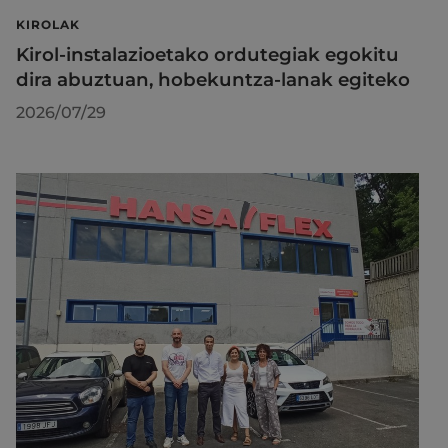
KIROLAK
Kirol-instalazioetako ordutegiak egokitu
dira abuztuan, hobekuntza-lanak egiteko
2026/07/29