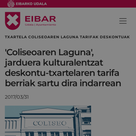
TXARTELA COLISEOAREN LAGUNA TARIFAK DESKONTUAK
'Coliseoaren Laguna',
jarduera kulturalentzat
deskontu-txartelaren tarifa
berriak sartu dira indarrean
2017/03/31