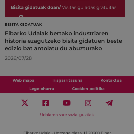
BISITA GIDATUAK
Eibarko Udalak bertako industriaren
historia ezagutzeko bisita gidatuen beste
edizio bat antolatu du abuzturako
2026/07/28
Web mapa
Irisgarritasuna
Kontaktua
Lege-oharra
Cookien politika
Udalaren sare sozial guztiak
Eibarko Udala - Untzaga plaza, 1 | 20600 Eibar