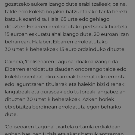
gozatzeko aukera izango dute erabiltzaileek; baina,
talde edo kolektibo jakin batzuetarako tarifa berezi
batzuk ezarri dira. Hala, 65 urte edo gehiago
dituzten Eibarren erroldatutako pertsonak txartela
15 euroan eskuratu ahal izango dute, 20 euroan izan
beharrean. Halaber, Eibarren erroldatutako
30 urtetik beherakoak 15 euro ordainduko dituzte.
Gainera, ‘Coliseoaren Laguna’ doakoa izango da
Eibarren erroldatuta dauden ondorengo talde edo
kolektiboentzat: diru-sarrerak bermatzeko errenta
edo laguntzaren titularrak eta haiekin bizi direnak;
langabeak eta gurasoak edo tutoreak langabezian
dituzten 30 urtetik beherakoak. Azken horiek
etxebizitza berdinean erroldatuta egon beharko
dute.
‘Coliseoaren Laguna’ txartela urtarrila erdialdean
egiten hasi zen Udala eta akats batzuk antzeman