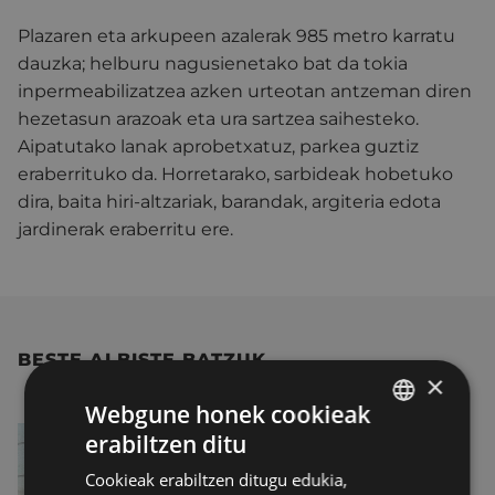
Plazaren eta arkupeen azalerak 985 metro karratu
dauzka; helburu nagusienetako bat da tokia
inpermeabilizatzea azken urteotan antzeman diren
hezetasun arazoak eta ura sartzea saihesteko.
Aipatutako lanak aprobetxatuz, parkea guztiz
eraberrituko da. Horretarako, sarbideak hobetuko
dira, baita hiri-altzariak, barandak, argiteria edota
jardinerak eraberritu ere.
BESTE ALBISTE BATZUK
×
Webgune honek cookieak
erabiltzen ditu
BASQUE
Cookieak erabiltzen ditugu edukia,
SPANISH