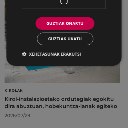
GUZTIAK ONARTU
GUZTIAK UKATU
XEHETASUNAK ERAKUTSI
KIROLAK
Kirol-instalazioetako ordutegiak egokitu
dira abuztuan, hobekuntza-lanak egiteko
2026/07/29