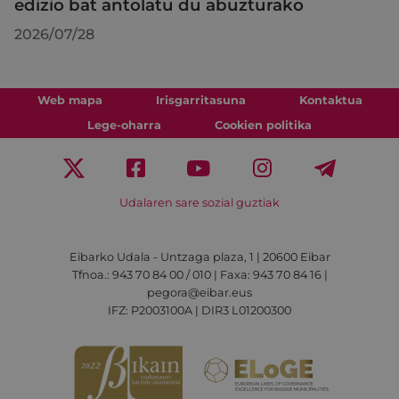
edizio bat antolatu du abuzturako
2026/07/28
Web mapa
Irisgarritasuna
Kontaktua
Lege-oharra
Cookien politika
Udalaren sare sozial guztiak
Eibarko Udala - Untzaga plaza, 1 | 20600 Eibar
Tfnoa.: 943 70 84 00 / 010 | Faxa: 943 70 84 16 |
pegora@eibar.eus
IFZ: P2003100A | DIR3 L01200300