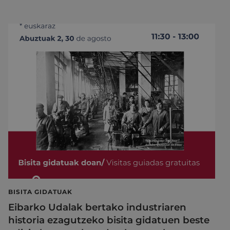
BISITA GIDATUAK
Eibarko Udalak bertako industriaren
historia ezagutzeko bisita gidatuen beste