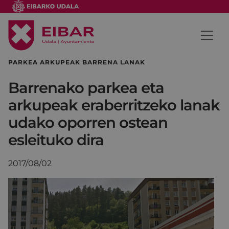
PARKEA ARKUPEAK BARRENA LANAK
Barrenako parkea eta
arkupeak eraberritzeko lanak
udako oporren ostean
esleituko dira
2017/08/02