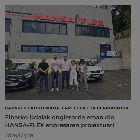
GARAPEN EKONOMIKOA, ENPLEGUA ETA BERRIKUNTZA
Eibarko Udalak ongietorria eman dio
HANSA-FLEX enpresaren proiektuari
2026/07/28