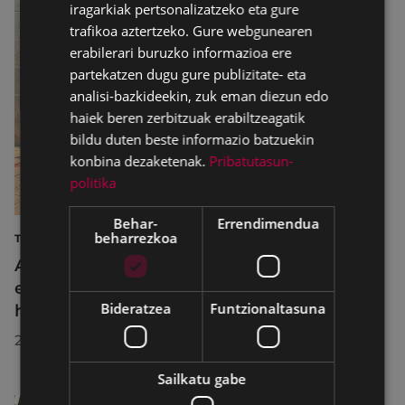
iragarkiak pertsonalizatzeko eta gure
trafikoa aztertzeko. Gure webgunearen
erabilerari buruzko informazioa ere
partekatzen dugu gure publizitate- eta
analisi-bazkideekin, zuk eman diezun edo
haiek beren zerbitzuak erabiltzeagatik
bildu duten beste informazio batzuekin
konbina dezaketenak.
Pribatutasun-
politika
Behar-
Errendimendua
beharrezkoa
TURISMOA
Azahara Dominguez diputatuak Eibarko
eraldaketa turistikoa nabarmendu du
Bideratzea
Funtzionaltasuna
herrira egin duen bisitan
2026/07/30
Sailkatu gabe