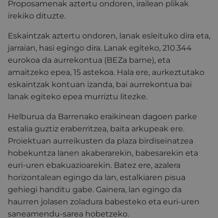
Proposamenak aztertu ondoren, irailean plikak
irekiko dituzte.
Eskaintzak aztertu ondoren, lanak esleituko dira eta,
jarraian, hasi egingo dira. Lanak egiteko, 210.344
eurokoa da aurrekontua (BEZa barne), eta
amaitzeko epea, 15 astekoa. Hala ere, aurkeztutako
eskaintzak kontuan izanda, bai aurrekontua bai
lanak egiteko epea murriztu litezke.
Helburua da Barrenako eraikinean dagoen parke
estalia guztiz eraberritzea, baita arkupeak ere.
Proiektuan aurreikusten da plaza birdiseinatzea
hobekuntza lanen akaberarekin, babesarekin eta
euri-uren ebakuazioarekin. Batez ere, azalera
horizontalean egingo da lan, estalkiaren pisua
gehiegi handitu gabe. Gainera, lan egingo da
haurren jolasen zoladura babesteko eta euri-uren
saneamendu-sarea hobetzeko.