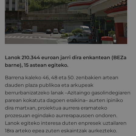
Lanok 210.344 euroan jarri dira enkantean (BEZa
barne), 15 astean egiteko.
Barrena kaleko 46, 48 eta 50. zenbakien artean
dauden plaza publikoa eta arkupeak
berrurbanizatzeko lanak –Azitaingo gasolindegiaren
parean kokatuta dagoen eraikina– aurten ipiniko
dira martxan, proiektua aurrera eramateko
prozesuan egindako aurrerapausoen ondoren.
Lanok egiteko interesa duten enpresek uztailaren
18ra arteko epea zuten eskaintzak aurkezteko.