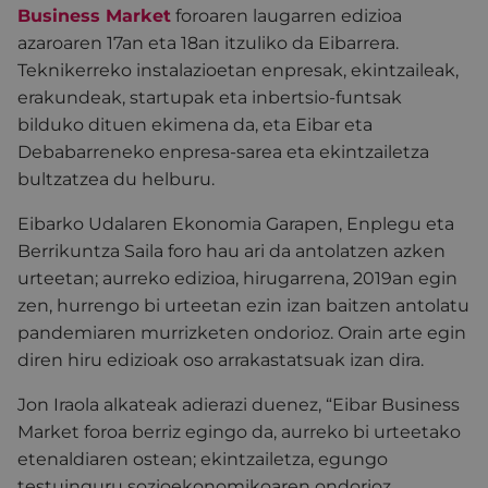
Business Market
foroaren laugarren edizioa
azaroaren 17an eta 18an itzuliko da Eibarrera.
Teknikerreko instalazioetan enpresak, ekintzaileak,
erakundeak, startupak eta inbertsio-funtsak
bilduko dituen ekimena da, eta Eibar eta
Debabarreneko enpresa-sarea eta ekintzailetza
bultzatzea du helburu.
Eibarko Udalaren Ekonomia Garapen, Enplegu eta
Berrikuntza Saila foro hau ari da antolatzen azken
urteetan; aurreko edizioa, hirugarrena, 2019an egin
zen, hurrengo bi urteetan ezin izan baitzen antolatu
pandemiaren murrizketen ondorioz. Orain arte egin
diren hiru edizioak oso arrakastatsuak izan dira.
Jon Iraola alkateak adierazi duenez, “Eibar Business
Market foroa berriz egingo da, aurreko bi urteetako
etenaldiaren ostean; ekintzailetza, egungo
testuinguru sozioekonomikoaren ondorioz,