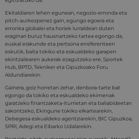
egituratuko da.
Ekitaldiaren lehen egunean, negozio-erronda eta
pitch-aurkezpenez gain, egungo egoera eta
erronka globalei eta horiek lurraldean duten
eraginari buruz hausnartzeko tartea egongo da,
euskal erakunde eta pertsona erreferenteen
eskutik, baita tokiko eta eskualdeko garapen
ekintzailearen aukerak ezagutzeko ere, Sportek
Hub, BPTD, Tekniker eta Gipuzkoako Foru
Aldundiarekin.
Gainera, goiz horretan zehar, denbora-tarte bat
egongo da tokiko eta eskualdeko ekimenak
garatzeko finantzaketa-iturrietan eta baliabideetan
sakontzeko, Ekingune tokiko elkartearekin,
Debegesa eskualdeko agentziarekin, BIC Gipuzkoa,
SPRI, Adegi eta Eibarko Udalarekin.