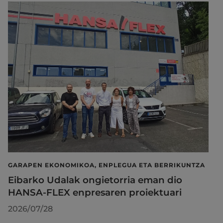
GARAPEN EKONOMIKOA, ENPLEGUA ETA BERRIKUNTZA
Eibarko Udalak ongietorria eman dio
HANSA-FLEX enpresaren proiektuari
2026/07/28