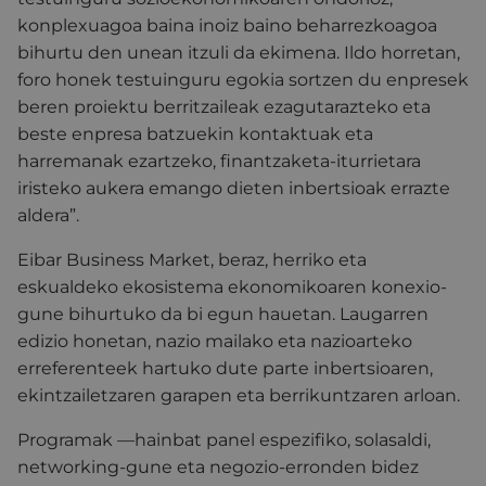
konplexuagoa baina inoiz baino beharrezkoagoa
bihurtu den unean itzuli da ekimena. Ildo horretan,
foro honek testuinguru egokia sortzen du enpresek
beren proiektu berritzaileak ezagutarazteko eta
beste enpresa batzuekin kontaktuak eta
harremanak ezartzeko, finantzaketa-iturrietara
iristeko aukera emango dieten inbertsioak errazte
aldera”.
Eibar Business Market, beraz, herriko eta
eskualdeko ekosistema ekonomikoaren konexio-
gune bihurtuko da bi egun hauetan. Laugarren
edizio honetan, nazio mailako eta nazioarteko
erreferenteek hartuko dute parte inbertsioaren,
ekintzailetzaren garapen eta berrikuntzaren arloan.
Programak —hainbat panel espezifiko, solasaldi,
networking-gune eta negozio-erronden bidez