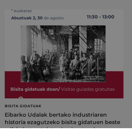
BISITA GIDATUAK
Eibarko Udalak bertako industriaren
historia ezagutzeko bisita gidatuen beste
edizio bat antolatu du abuzturako