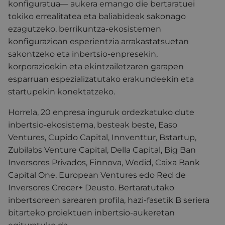
konfiguratua— aukera emango die bertaratuei
tokiko errealitatea eta baliabideak sakonago
ezagutzeko, berrikuntza-ekosistemen
konfigurazioan esperientzia arrakastatsuetan
sakontzeko eta inbertsio-enpresekin,
korporazioekin eta ekintzailetzaren garapen
esparruan espezializatutako erakundeekin eta
startupekin konektatzeko.
Horrela, 20 enpresa inguruk ordezkatuko dute
inbertsio-ekosistema, besteak beste, Easo
Ventures, Cupido Capital, Innventtur, Bstartup,
Zubilabs Venture Capital, Della Capital, Big Ban
Inversores Privados, Finnova, Wedid, Caixa Bank
Capital One, European Ventures edo Red de
Inversores Crecer+ Deusto. Bertaratutako
inbertsoreen sarearen profila, hazi-fasetik B seriera
bitarteko proiektuen inbertsio-aukeretan