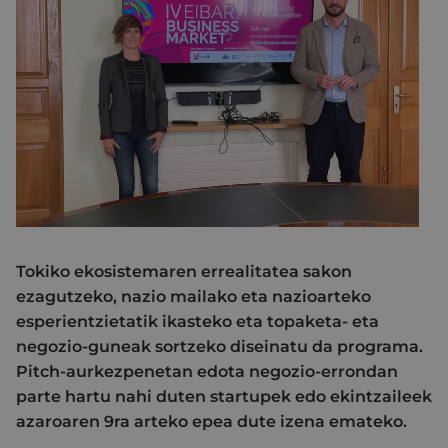
Tokiko ekosistemaren errealitatea sakon
ezagutzeko, nazio mailako eta nazioarteko
esperientzietatik ikasteko eta topaketa- eta
negozio-guneak sortzeko diseinatu da programa.
Pitch-aurkezpenetan edota negozio-errondan
parte hartu nahi duten startupek edo ekintzaileek
azaroaren 9ra arteko epea dute izena emateko.