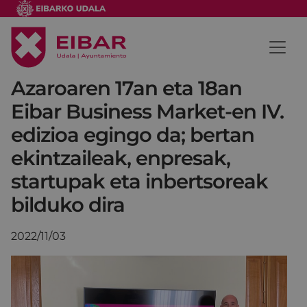
Azaroaren 17an eta 18an
Eibar Business Market-en IV.
edizioa egingo da; bertan
ekintzaileak, enpresak,
startupak eta inbertsoreak
bilduko dira
2022/11/03