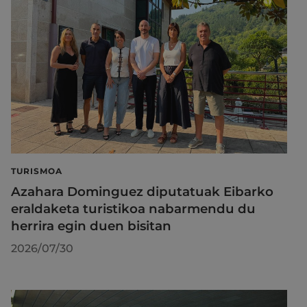
TURISMOA
Azahara Dominguez diputatuak Eibarko
eraldaketa turistikoa nabarmendu du
herrira egin duen bisitan
2026/07/30