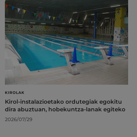
KIROLAK
Kirol-instalazioetako ordutegiak egokitu
dira abuztuan, hobekuntza-lanak egiteko
2026/07/29