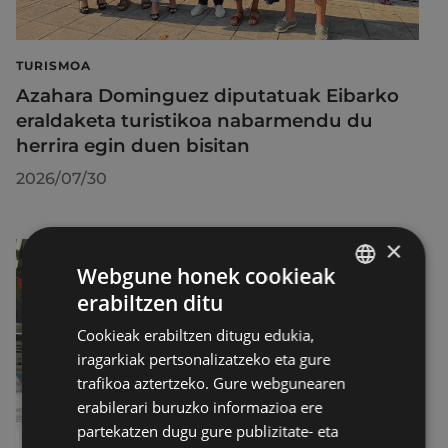
TURISMOA
Azahara Dominguez diputatuak Eibarko
eraldaketa turistikoa nabarmendu du
herrira egin duen bisitan
2026/07/30
×
Webgune honek cookieak
erabiltzen ditu
BASQUE
Cookieak erabiltzen ditugu edukia,
SPANISH
iragarkiak pertsonalizatzeko eta gure
trafikoa aztertzeko. Gure webgunearen
erabilerari buruzko informazioa ere
partekatzen dugu gure publizitate- eta