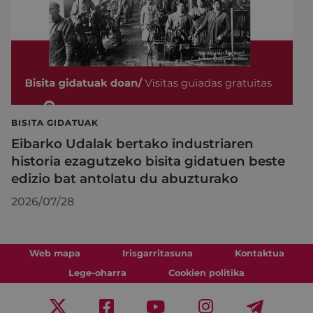
BISITA GIDATUAK
Eibarko Udalak bertako industriaren
historia ezagutzeko bisita gidatuen beste
edizio bat antolatu du abuzturako
2026/07/28
Web mapa
Irisgarritasuna
Kontaktua
Lege-oharra
Cookien politika