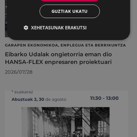
GUZTIAK UKATU
XEHETASUNAK ERAKUTSI
GARAPEN EKONOMIKOA, ENPLEGUA ETA BERRIKUNTZA
Eibarko Udalak ongietorria eman dio
HANSA-FLEX enpresaren proiektuari
2026/07/28