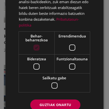
analisi-bazkideekin, zuk eman diezun edo
haiek beren zerbitzuak erabiltzeagatik
bildu duten beste informazio batzuekin
konbina dezaketenak.
Pribatutasun-
politika
KIROLAK
Kirol-instalazioetako ordutegiak egokitu
Behar-
Errendimendua
beharrezkoa
dira abuztuan, hobekuntza-lanak egiteko
2026/07/29
Bideratzea
Funtzionaltasuna
Sailkatu gabe
GUZTIAK ONARTU