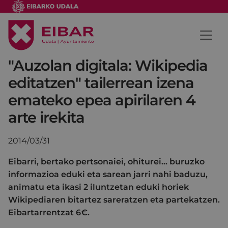
"Auzolan digitala: Wikipedia
editatzen" tailerrean izena
emateko epea apirilaren 4
arte irekita
2014/03/31
Eibarri, bertako pertsonaiei, ohiturei... buruzko
informazioa eduki eta sarean jarri nahi baduzu,
animatu eta ikasi 2 iluntzetan eduki horiek
Wikipediaren bitartez sareratzen eta partekatzen.
Eibartarrentzat 6€.