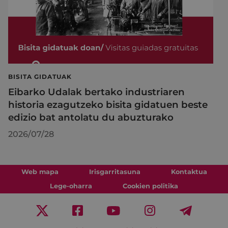
BISITA GIDATUAK
Eibarko Udalak bertako industriaren
historia ezagutzeko bisita gidatuen beste
edizio bat antolatu du abuzturako
2026/07/28
Web mapa
Irisgarritasuna
Kontaktua
Lege-oharra
Cookien politika