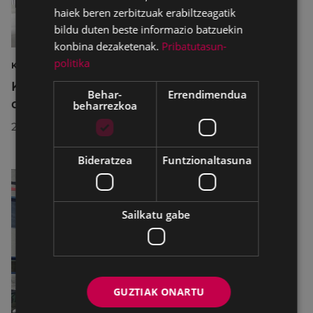
haiek beren zerbitzuak erabiltzeagatik
bildu duten beste informazio batzuekin
konbina dezaketenak.
Pribatutasun-
politika
KIROLAK
Kirol-instalazioetako ordutegiak egokitu
Behar-
Errendimendua
dira abuztuan, hobekuntza-lanak egiteko
beharrezkoa
2026/07/29
Bideratzea
Funtzionaltasuna
Sailkatu gabe
GUZTIAK ONARTU