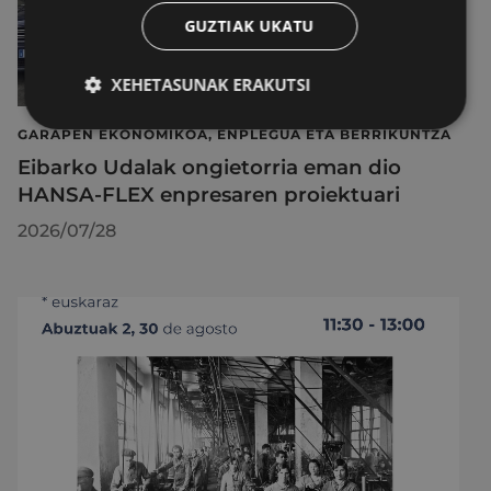
GUZTIAK UKATU
XEHETASUNAK ERAKUTSI
GARAPEN EKONOMIKOA, ENPLEGUA ETA BERRIKUNTZA
Eibarko Udalak ongietorria eman dio
HANSA-FLEX enpresaren proiektuari
2026/07/28