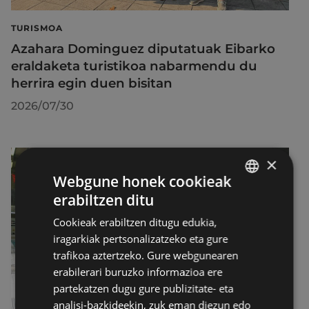
TURISMOA
Azahara Dominguez diputatuak Eibarko
eraldaketa turistikoa nabarmendu du
herrira egin duen bisitan
2026/07/30
×
Webgune honek cookieak
erabiltzen ditu
BASQUE
Cookieak erabiltzen ditugu edukia,
SPANISH
iragarkiak pertsonalizatzeko eta gure
trafikoa aztertzeko. Gure webgunearen
erabilerari buruzko informazioa ere
partekatzen dugu gure publizitate- eta
analisi-bazkideekin, zuk eman diezun edo