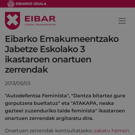
Eibarko Emakumeentzako
Jabetze Eskolako 3
ikastaroen onartuen
zerrendak
2013/05/03
"Autodefentsa Feminista", "Dantza bitartez gure
gorputzera bueltatuz" eta "ATAKAPA, neska
gazteei zuzenduriko talde feminista" ikastaroen
onartuen zerrendak argitaratu dira.
Onartuen zerrendak kontsultatzeko,
sakatu hemen
.