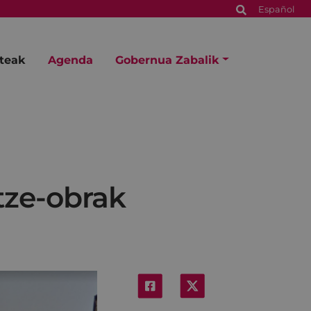
Español
steak
Agenda
Gobernua Zabalik
tze-obrak