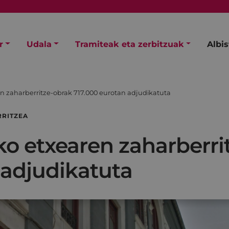
r
Udala
Tramiteak eta zerbitzuak
Albi
en zaharberritze-obrak 717.000 eurotan adjudikatuta
RRITZEA
ko etxearen zaharberri
 adjudikatuta