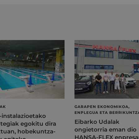
LAK
GARAPEN EKONOMIKOA,
ENPLEGUA ETA BERRIKUNTZ
l-instalazioetako
Eibarko Udalak
tegiak egokitu dira
ongietorria eman dio
tuan, hobekuntza-
HANSA-FLEX enpresa