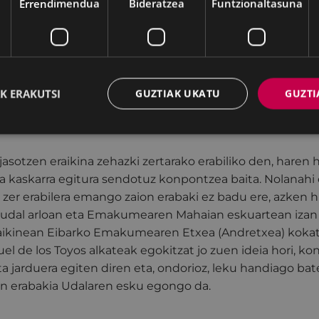
Errendimendua
Bideratzea
Funtzionaltasuna
 zuloa lagata. Halaber, fatxada eraberritzean, jatorrizko
a haien konposizioaren eta babes-mailaren arabera, euri
berri bat egingo da, eta aurreikusten da ur beltzen sare 
azalera guztira 640 metrokoa da: sotoari dagozkionak (
K ERAKUTSI
GUZTIAK UKATU
GUZTI
olairua (225 metro) eta lehen eta bigarren solairuak (ha
). Lanak gauzatzeko epea zazpi hilabetekoa da, behin a
jasotzen eraikina zehazki zertarako erabiliko den, haren
a kaskarra egitura sendotuz konpontzea baita. Nolanahi 
ri zer erabilera emango zaion erabaki ez badu ere, azken 
udal arloan eta Emakumearen Mahaian eskuartean izan
raikinean Eibarko Emakumearen Etxea (Andretxea) kokat
uel de los Toyos alkateak egokitzat jo zuen ideia hori, k
 jarduera egiten diren eta, ondorioz, leku handiago bat
en erabakia Udalaren esku egongo da.