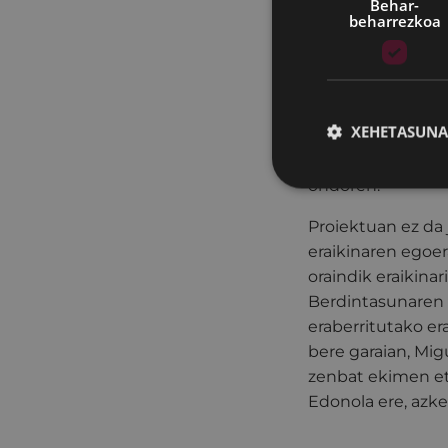
Behar-
igogailu baterako
beharrezkoa
aprobetxatuko dir
ebakuatzeko sare 
Esku-hartuko den 
XEHETASUNA
koadro), beheko s
193 metro kuadro
ondoren.
Proiektuan ez da 
eraikinaren egoer
oraindik eraikina
Berdintasunaren 
eraberritutako e
bere garaian, Mig
zenbat ekimen eta
Edonola ere, azk