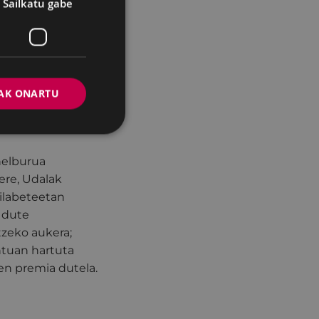
Sailkatu gabe
 elementuak
-urak
bat egitea.
113 metro
AK ONARTU
ietako bakoitzak
djudikazioa eman
 helburua
ere, Udalak
hilabeteetan
 dute
zeko aukera;
ontuan hartuta
en premia dutela.