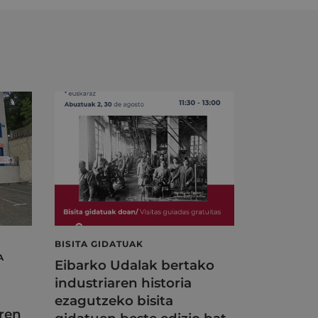
BISITA GIDATUAK
A
Eibarko Udalak bertako
industriaren historia
ezagutzeko bisita
ren