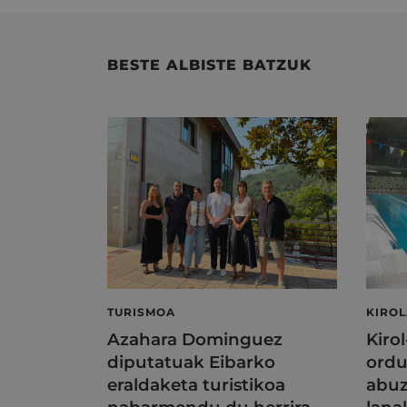
BESTE ALBISTE BATZUK
TURISMOA
KIRO
Azahara Dominguez
Kiro
diputatuak Eibarko
ordu
eraldaketa turistikoa
abuz