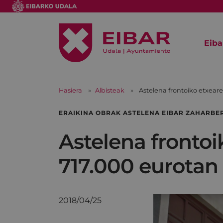
Eiba
Hasiera
Albisteak
Astelena frontoiko etxear
ERAIKINA OBRAK ASTELENA EIBAR ZAHARBE
Astelena frontoi
717.000 eurotan
2018/04/25