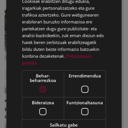
Cookieak erabiltzen ditugu edukia,
SPANISH
iragarkiak pertsonalizatzeko eta gure
trafikoa aztertzeko. Gure webgunearen
erabilerari buruzko informazioa ere
partekatzen dugu gure publizitate- eta
analisi-bazkideekin, zuk eman diezun edo
haiek beren zerbitzuak erabiltzeagatik
bildu duten beste informazio batzuekin
konbina dezaketenak.
Pribatutasun-
politika
Behar-
Errendimendua
beharrezkoa
KIROLAK
Bideratzea
Funtzionaltasuna
Kirol-instalazioetako ordutegiak egokitu
dira abuztuan, hobekuntza-lanak egiteko
Sailkatu gabe
2026/07/29