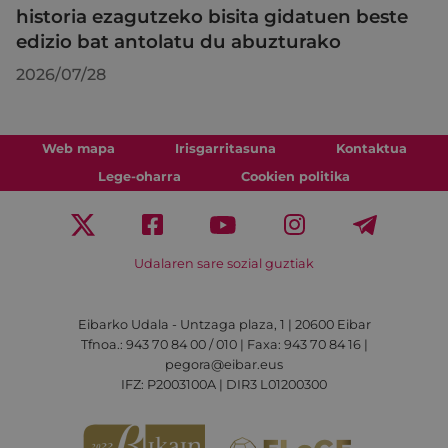
historia ezagutzeko bisita gidatuen beste
edizio bat antolatu du abuzturako
2026/07/28
Web mapa
Irisgarritasuna
Kontaktua
Lege-oharra
Cookien politika
Udalaren sare sozial guztiak
Eibarko Udala - Untzaga plaza, 1 | 20600 Eibar
Tfnoa.: 943 70 84 00 / 010 | Faxa: 943 70 84 16 |
pegora@eibar.eus
IFZ: P2003100A | DIR3 L01200300