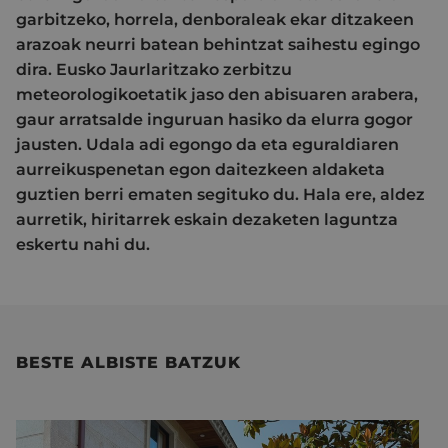
garbitzeko, horrela, denboraleak ekar ditzakeen
arazoak neurri batean behintzat saihestu egingo
dira. Eusko Jaurlaritzako zerbitzu
meteorologikoetatik jaso den abisuaren arabera,
gaur arratsalde inguruan hasiko da elurra gogor
jausten. Udala adi egongo da eta eguraldiaren
aurreikuspenetan egon daitezkeen aldaketa
guztien berri ematen segituko du. Hala ere, aldez
aurretik, hiritarrek eskain dezaketen laguntza
eskertu nahi du.
BESTE ALBISTE BATZUK