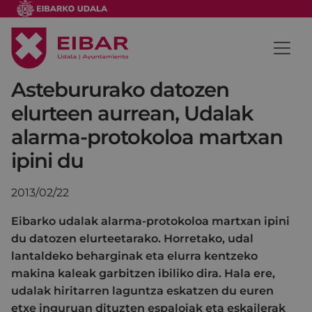
Astebururako datozen
elurteen aurrean, Udalak
alarma-protokoloa martxan
ipini du
2013/02/22
Eibarko udalak alarma-protokoloa martxan ipini
du datozen elurteetarako. Horretako, udal
lantaldeko beharginak eta elurra kentzeko
makina kaleak garbitzen ibiliko dira. Hala ere,
udalak hiritarren laguntza eskatzen du euren
etxe inguruan dituzten espaloiak eta eskailerak