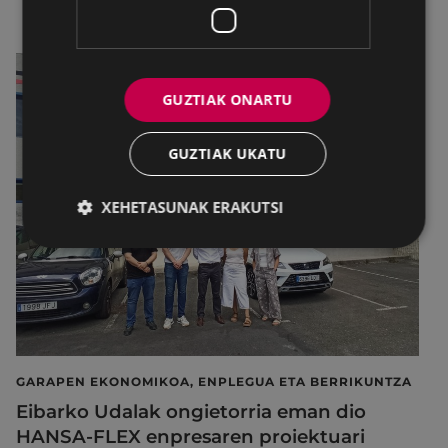
GUZTIAK ONARTU
GUZTIAK UKATU
XEHETASUNAK ERAKUTSI
GARAPEN EKONOMIKOA, ENPLEGUA ETA BERRIKUNTZA
Eibarko Udalak ongietorria eman dio
HANSA-FLEX enpresaren proiektuari