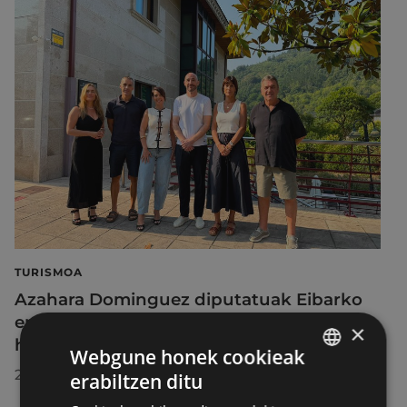
TURISMOA
Azahara Dominguez diputatuak Eibarko
eraldaketa turistikoa nabarmendu du
×
herrira egin duen bisitan
Webgune honek cookieak
2026/07/30
erabiltzen ditu
BASQUE