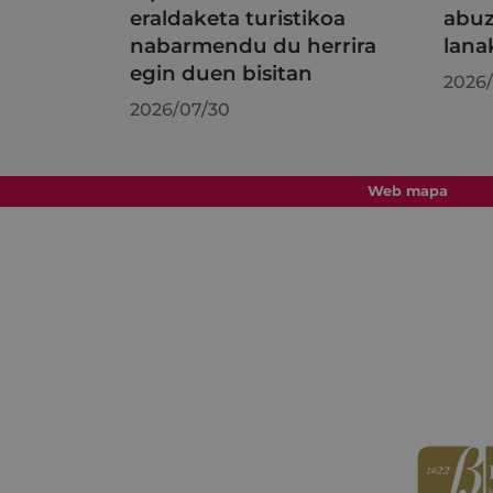
eraldaketa turistikoa
abuz
nabarmendu du herrira
lana
egin duen bisitan
2026/
2026/07/30
Web mapa