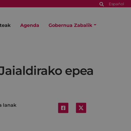
Español
steak
Agenda
Gobernua Zabalik
 Jaialdirako epea
a lanak