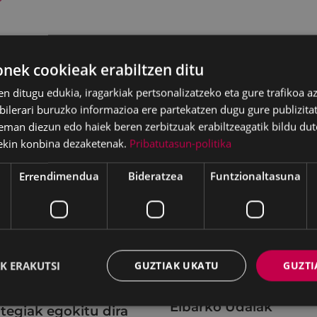
ek cookieak erabiltzen ditu
en ditugu edukia, iragarkiak pertsonalizatzeko eta gure trafikoa a
lerari buruzko informazioa ere partekatzen dugu gure publizitate
eman diezun edo haiek beren zerbitzuak erabiltzeagatik bildu dut
ekin konbina dezaketenak.
Pribatutasun-politika
Errendimendua
Bideratzea
Funtzionaltasuna
K ERAKUTSI
GUZTIAK UKATU
GUZTI
LAK
GARAPEN EKONOMIKOA,
ENPLEGUA ETA BERRIKUNTZ
l-instalazioetako
Eibarko Udalak
tegiak egokitu dira