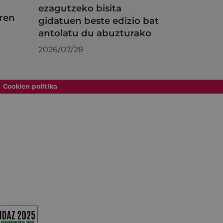
ezagutzeko bisita
ren
gidatuen beste edizio bat
antolatu du abuzturako
2026/07/28
Cookien politika