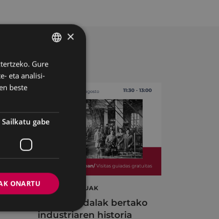
×
ztertzeko. Gure
BASQUE
- eta analisi-
SPANISH
en beste
Sailkatu gabe
AK ONARTU
BISITA GIDATUAK
A
Eibarko Udalak bertako
industriaren historia