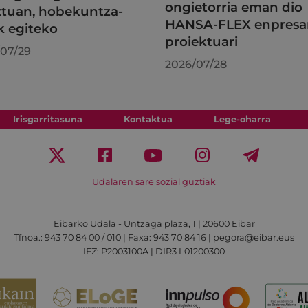
ongietorria eman dio
tuan, hobekuntza-
HANSA-FLEX enpresa
k egiteko
proiektuari
07/29
2026/07/28
Irisgarritasuna
Kontaktua
Lege-oharra
Udalaren sare sozial guztiak
Eibarko Udala - Untzaga plaza, 1 | 20600 Eibar
Tfnoa.: 943 70 84 00 / 010 | Faxa: 943 70 84 16 | pegora@eibar.eus
IFZ: P2003100A | DIR3 L01200300