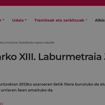
r
Udala
Tramiteak eta zerbitzuak
Albi
 Laburmetraia Jaialdirako epea zabalik
arko XIII. Laburmetraia
 Antzokian 2012ko azaroaren 5etik 10era burutuko da et
 urriaren 5ean amaituko da.
go