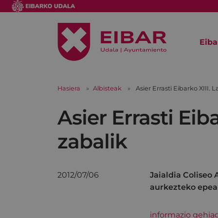
Eiba
Hasiera
Albisteak
Asier Errasti Eibarko XIII.
Asier Errasti Eib
zabalik
2012/07/06
Jaialdia Coliseo
aurkezteko epea
informazio gehia