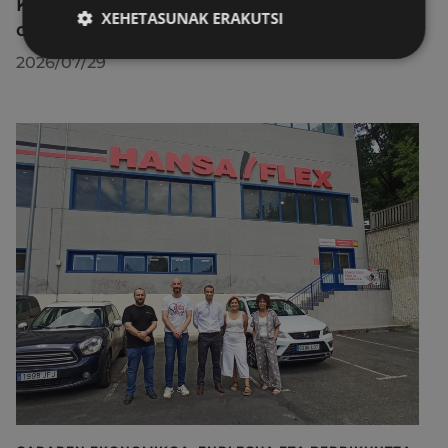
Kirol-instalazioetako ordutegiak egokitu
XEHETASUNAK ERAKUTSI
dira abuztuan, hobekuntza-lanak egiteko
2026/07/29