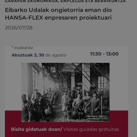
GARAPEN EKONOMIKOA, ENPLEGUA ETA BERRIKUNTZA
Eibarko Udalak ongietorria eman dio
HANSA-FLEX enpresaren proiektuari
2026/07/28