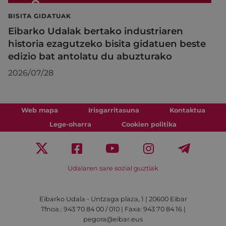
BISITA GIDATUAK
Eibarko Udalak bertako industriaren
historia ezagutzeko bisita gidatuen beste
edizio bat antolatu du abuzturako
2026/07/28
Web mapa
Irisgarritasuna
Kontaktua
Lege-oharra
Cookien politika
Udalaren sare sozial guztiak
Eibarko Udala - Untzaga plaza, 1 | 20600 Eibar
Tfnoa.: 943 70 84 00 / 010 | Faxa: 943 70 84 16 |
pegora@eibar.eus