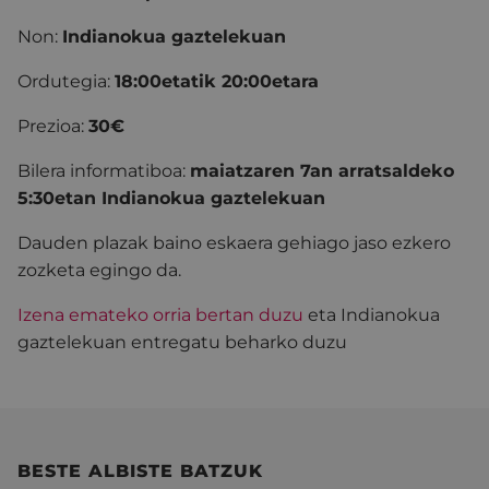
Non:
Indianokua gaztelekuan
Ordutegia:
18:00etatik 20:00etara
Prezioa:
30€
Bilera informatiboa:
maiatzaren 7an arratsaldeko
5:30etan Indianokua gaztelekuan
Dauden plazak baino eskaera gehiago jaso ezkero
zozketa egingo da.
Izena emateko orria bertan duzu
eta Indianokua
gaztelekuan entregatu beharko duzu
BESTE ALBISTE BATZUK