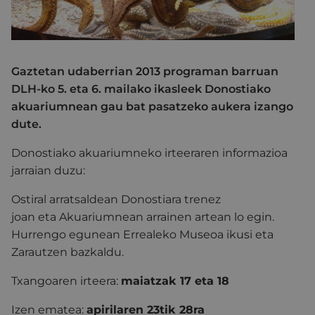
Gaztetan udaberrian 2013 programan barruan
DLH-ko 5. eta 6. mailako ikasleek Donostiako
akuariumnean gau bat pasatzeko aukera izango
dute.
Donostiako akuariumneko irteeraren informazioa
jarraian duzu:
Ostiral arratsaldean Donostiara trenez
joan eta Akuariumnean arrainen artean lo egin.
Hurrengo egunean Errealeko Museoa ikusi eta
Zarautzen bazkaldu.
Txangoaren irteera:
maiatzak 17 eta 18
Izen ematea:
apirilaren 23tik 28ra