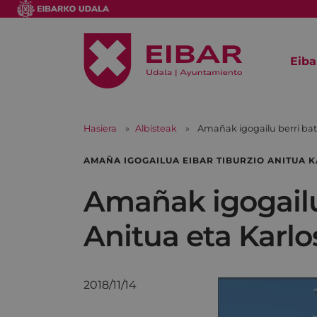
Eiba
Hasiera
Albisteak
Amañak igogailu berri bat
AMAÑA IGOGAILUA EIBAR TIBURZIO ANITUA 
Amañak igogailu
Anitua eta Karlo
2018/11/14