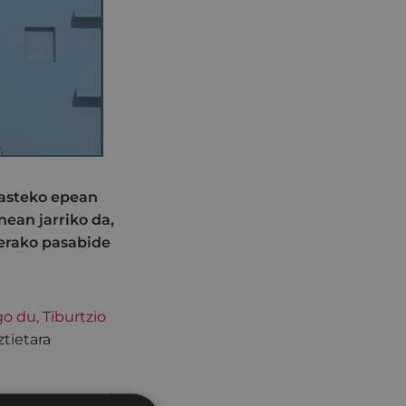
 asteko epean
nean jarriko da,
 erako pasabide
o du, Tiburtzio
tietara
ko epea egongo da