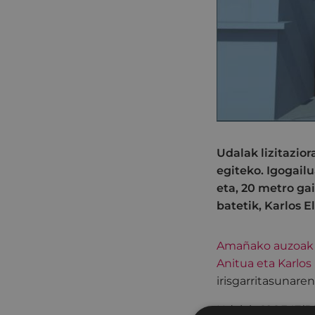
Udalak lizitazio
egiteko. Igogail
eta, 20 metro ga
batetik, Karlos 
Amañako auzoak da
Anitua eta Karlos
irisgarritasunar
Udalak 626.347(BE