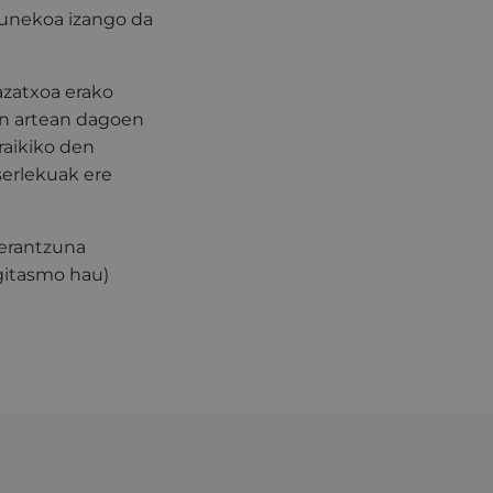
gunekoa izango da
azatxoa erako
ien artean dagoen
raikiko den
serlekuak ere
 erantzuna
gitasmo hau)