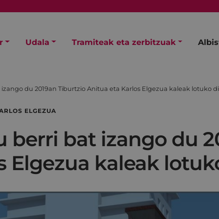
r
Udala
Tramiteak eta zerbitzuak
Albi
 izango du 2019an Tiburtzio Anitua eta Karlos Elgezua kaleak lotuko d
KARLOS ELGEZUA
 berri bat izango du 2
s Elgezua kaleak lotuk