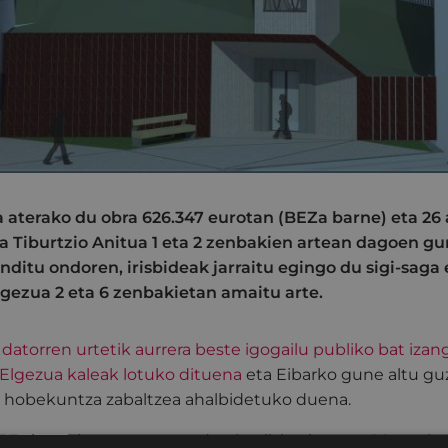
ra aterako du obra 626.347 eurotan (BEZa barne) eta 26
ua Tiburtzio Anitua 1 eta 2 zenbakien artean dagoen gu
inditu ondoren, irisbideak jarraitu egingo du sigi-saga
Elgezua 2 eta 6 zenbakietan amaitu arte.
torren urtetik aurrera beste igogailu publiko bat izang
 Elgezua kaleak lotuko dituena
eta Eibarko gune altu guz
en hobekuntza zabaltzea ahalbidetuko duena.
Za barne) eurotan atera du obra lizitaziora eta 26 aste