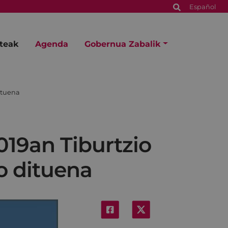
Español
steak
Agenda
Gobernua Zabalik
ituena
019an Tiburtzio
o dituena