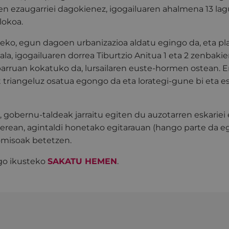
en ezaugarriei dagokienez, igogailuaren ahalmena 13 la
lokoa.
teko, egun dagoen urbanizazioa aldatu egingo da, eta pl
ala, igogailuaren dorrea Tiburtzio Anitua 1 eta 2 zenbak
rruan kokatuko da, lursailaren euste-hormen ostean. E
 triangeluz osatua egongo da eta lorategi-gune bi eta e
 gobernu-taldeak jarraitu egiten du auzotarren eskariei
berean, agintaldi honetako egitarauan (hango parte da e
omisoak betetzen.
go ikusteko
SAKATU HEMEN
.