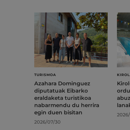
TURISMOA
KIRO
Azahara Dominguez
Kiro
diputatuak Eibarko
ordu
eraldaketa turistikoa
abuz
nabarmendu du herrira
lana
egin duen bisitan
2026/
2026/07/30