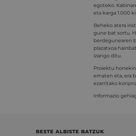
egoteko. Kabinar
eta karga 1.000 ki
Beheko atera iris
gune bat sortu. H
berdegunearen ba
plazatxoa hainbat
izango ditu.
Proiektu honekin,
ematen eta, era 
ezarritako konpr
Informazio gehia
BESTE ALBISTE BATZUK