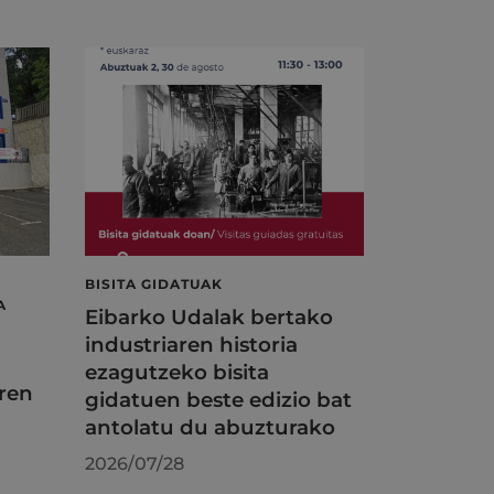
BISITA GIDATUAK
A
Eibarko Udalak bertako
industriaren historia
ezagutzeko bisita
ren
gidatuen beste edizio bat
antolatu du abuzturako
2026/07/28