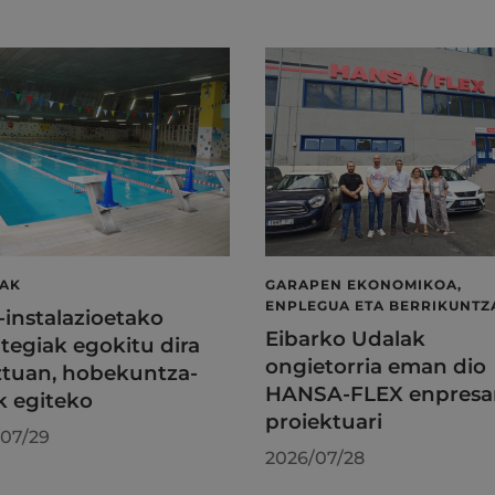
LAK
GARAPEN EKONOMIKOA,
ENPLEGUA ETA BERRIKUNTZ
l-instalazioetako
Eibarko Udalak
tegiak egokitu dira
ongietorria eman dio
tuan, hobekuntza-
HANSA-FLEX enpresa
k egiteko
proiektuari
07/29
2026/07/28