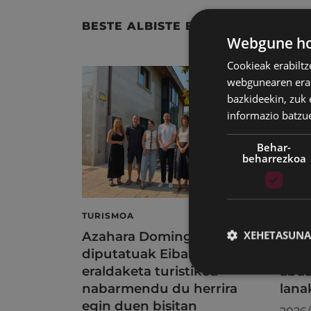
BESTE ALBISTE BATZUK
Webgune hon
Cookieak erabiltz
webgunearen erabi
bazkideekin, zuk 
informazio batzu
Behar-
beharrezkoa
TURISMOA
KIRO
XEHETASUNA
Azahara Dominguez
Kiro
diputatuak Eibarko
ordu
eraldaketa turistikoa
abuz
nabarmendu du herrira
lana
egin duen bisitan