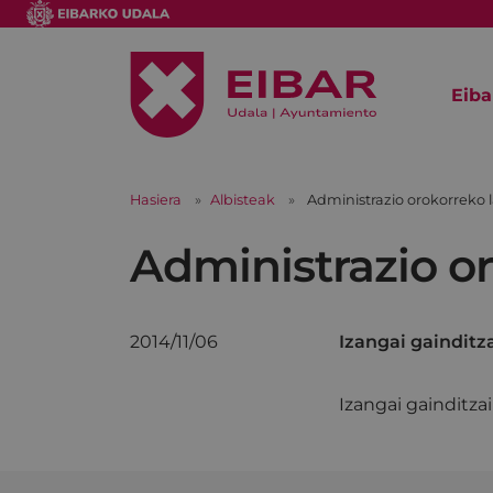
Eiba
Hasiera
Albisteak
Administrazio orokorreko 
Administrazio or
2014/11/06
Izangai gainditza
Izangai gainditza