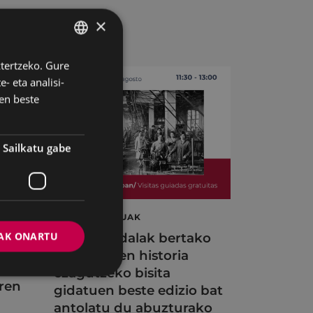
×
ztertzeko. Gure
BASQUE
- eta analisi-
SPANISH
en beste
Sailkatu gabe
BISITA GIDATUAK
A
AK ONARTU
Eibarko Udalak bertako
industriaren historia
ezagutzeko bisita
ren
gidatuen beste edizio bat
antolatu du abuzturako