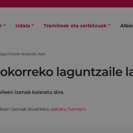
r
Udala
Tramiteak eta zerbitzuak
Albi
laguntzaile lanpostu bat
okorreko laguntzaile 
ileen izenak kaleratu dira.
ileen izenak ikusteko,
sakatu hemen
.