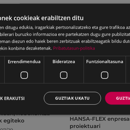
ek cookieak erabiltzen ditu
en ditugu edukia, iragarkiak pertsonalizatzeko eta gure trafikoa a
lerari buruzko informazioa ere partekatzen dugu gure publizitate
eman diezun edo haiek beren zerbitzuak erabiltzeagatik bildu dut
ekin konbina dezaketenak.
Pribatutasun-politika
Errendimendua
Bideratzea
Funtzionaltasuna
LAK
GARAPEN EKONOMIKOA,
ENPLEGUA ETA BERRIKUNTZ
K ERAKUTSI
GUZTIAK UKATU
GUZTI
l-instalazioetako
Eibarko Udalak
tegiak egokitu dira
ongietorria eman dio
tuan, hobekuntza-
HANSA-FLEX enpresa
k egiteko
proiektuari