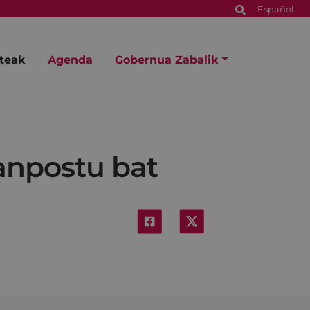
Español
steak
Agenda
Gobernua Zabalik
lanpostu bat