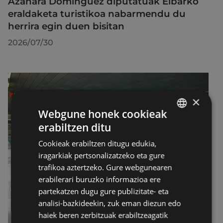
Azahara Dominguez diputatuak Eibarko
eraldaketa turistikoa nabarmendu du
herrira egin duen bisitan
2026/07/30
×
Webgune honek cookieak
erabiltzen ditu
BASQUE
Cookieak erabiltzen ditugu edukia,
SPANISH
iragarkiak pertsonalizatzeko eta gure
trafikoa aztertzeko. Gure webgunearen
erabilerari buruzko informazioa ere
partekatzen dugu gure publizitate- eta
analisi-bazkideekin, zuk eman diezun edo
haiek beren zerbitzuak erabiltzeagatik