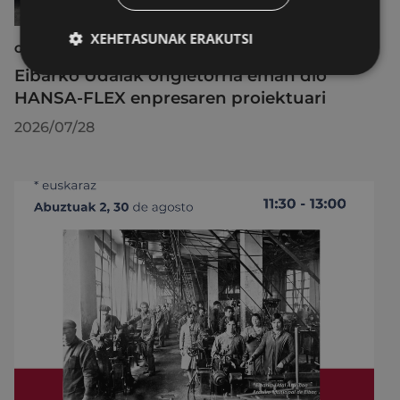
XEHETASUNAK ERAKUTSI
GARAPEN EKONOMIKOA, ENPLEGUA ETA BERRIKUNTZA
Eibarko Udalak ongietorria eman dio
HANSA-FLEX enpresaren proiektuari
2026/07/28