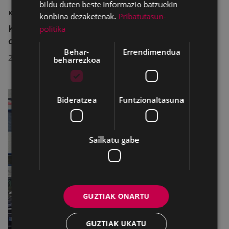
bildu duten beste informazio batzuekin
KIROLAK
konbina dezaketenak.
Pribatutasun-
Kirol-instalazioetako ordutegiak egokitu
politika
dira abuztuan, hobekuntza-lanak egiteko
Behar-
Errendimendua
2026/07/29
beharrezkoa
Bideratzea
Funtzionaltasuna
Sailkatu gabe
GUZTIAK ONARTU
GUZTIAK UKATU