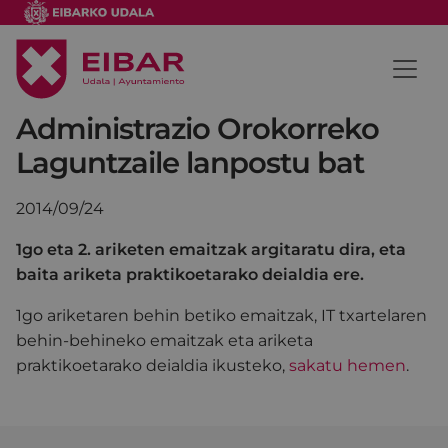
Administrazio Orokorreko
Laguntzaile lanpostu bat
2014/09/24
1go eta 2. ariketen emaitzak argitaratu dira, eta
baita ariketa praktikoetarako deialdia ere.
1go ariketaren behin betiko emaitzak, IT txartelaren
behin-behineko emaitzak eta ariketa
praktikoetarako deialdia ikusteko,
sakatu hemen
.