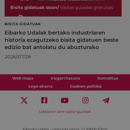
BISITA GIDATUAK
Eibarko Udalak bertako industriaren
historia ezagutzeko bisita gidatuen beste
edizio bat antolatu du abuzturako
2026/07/28
Web mapa
Irisgarritasuna
Kontaktua
Lege-oharra
Cookien politika
Udalaren sare sozial guztiak
Eibarko Udala - Untzaga plaza, 1 | 20600 Eibar