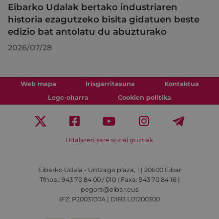
Eibarko Udalak bertako industriaren
historia ezagutzeko bisita gidatuen beste
edizio bat antolatu du abuzturako
2026/07/28
Web mapa
Irisgarritasuna
Kontaktua
Lege-oharra
Cookien politika
Udalaren sare sozial guztiak
Eibarko Udala - Untzaga plaza, 1 | 20600 Eibar
Tfnoa.: 943 70 84 00 / 010 | Faxa: 943 70 84 16 |
pegora@eibar.eus
IFZ: P2003100A | DIR3 L01200300