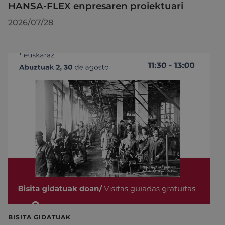
HANSA-FLEX enpresaren proiektuari
2026/07/28
BISITA GIDATUAK