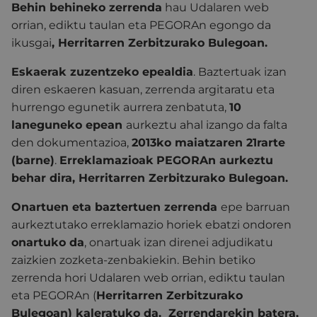
Behin behineko zerrenda
hau Udalaren web
orrian, ediktu taulan eta PEGORAn egongo da
ikusgai
,
Herritarren Zerbitzurako Bulegoan.
Eskaerak zuzentzeko epealdia
. Baztertuak izan
diren eskaeren kasuan, zerrenda argitaratu eta
hurrengo egunetik aurrera zenbatuta,
10
laneguneko epean
aurkeztu ahal izango da falta
den dokumentazioa,
2013ko maiatzaren 21rarte
(barne)
.
Erreklamazioak
PEGORAn
aurkeztu
behar dira, Herritarren Zerbitzurako Bulegoan.
Onartuen eta baztertuen zerrenda
epe barruan
aurkeztutako erreklamazio horiek ebatzi ondoren
onartuko da
, onartuak izan direnei adjudikatu
zaizkien zozketa-zenbakiekin. Behin betiko
zerrenda hori Udalaren web orrian, ediktu taulan
eta PEGORAn (
Herritarren Zerbitzurako
Bulegoan) kaleratuko da.
Zerrendarekin batera,