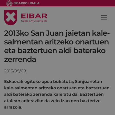
2013ko San Juan jaietan kale-
salmentan aritzeko onartuen
eta baztertuen aldi baterako
zerrenda
2013/05/09
Eskaerak egiteko epea bukatuta, Sanjuanetan
kale-salmentan aritzeko onartuen eta baztertuen
aldi baterako zerrenda kaleratu da. Baztertuen
atalean adieraziko da zein izan den baztertze-
arrazoia.