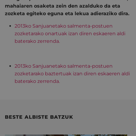
mahaiaren osaketa zein den azalduko da eta
zozketa egiteko eguna eta lekua adieraziko dira.
2013ko Sanjuanetako salmenta-postuen
zozketarako onartuak izan diren eskaeren aldi
baterako zerrenda.
2013ko Sanjuanetako salmenta-postuen
zozketarako baztertuak izan diren eskaeren aldi
baterako zerrenda.
BESTE ALBISTE BATZUK