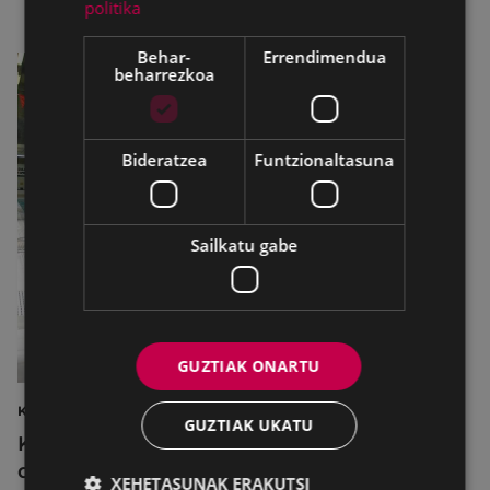
politika
Behar-
Errendimendua
beharrezkoa
Bideratzea
Funtzionaltasuna
Sailkatu gabe
GUZTIAK ONARTU
KIROLAK
GUZTIAK UKATU
Kirol-instalazioetako ordutegiak egokitu
dira abuztuan, hobekuntza-lanak egiteko
XEHETASUNAK ERAKUTSI