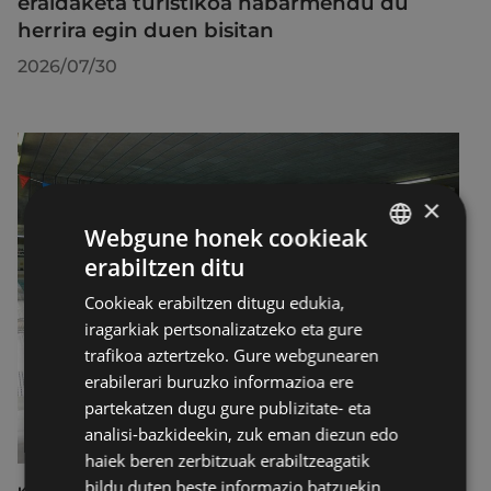
eraldaketa turistikoa nabarmendu du
herrira egin duen bisitan
2026/07/30
×
Webgune honek cookieak
erabiltzen ditu
BASQUE
Cookieak erabiltzen ditugu edukia,
SPANISH
iragarkiak pertsonalizatzeko eta gure
trafikoa aztertzeko. Gure webgunearen
erabilerari buruzko informazioa ere
partekatzen dugu gure publizitate- eta
analisi-bazkideekin, zuk eman diezun edo
haiek beren zerbitzuak erabiltzeagatik
bildu duten beste informazio batzuekin