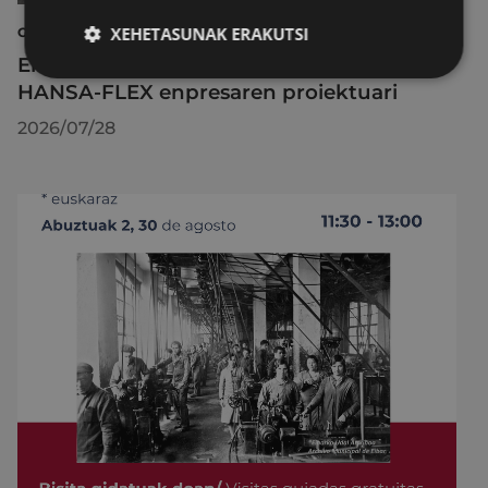
XEHETASUNAK ERAKUTSI
GARAPEN EKONOMIKOA, ENPLEGUA ETA BERRIKUNTZA
Eibarko Udalak ongietorria eman dio
HANSA-FLEX enpresaren proiektuari
2026/07/28