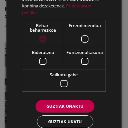
KIROLAK
konbina dezaketenak.
Pribatutasun-
Kirol-instalazioetako ordutegiak egokitu
politika
dira abuztuan, hobekuntza-lanak egiteko
Behar-
Errendimendua
2026/07/29
beharrezkoa
Bideratzea
Funtzionaltasuna
Sailkatu gabe
GUZTIAK ONARTU
GUZTIAK UKATU