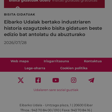
BISITA GIDATUAK
Eibarko Udalak bertako industriaren
historia ezagutzeko bisita gidatuen beste
edizio bat antolatu du abuzturako
2026/07/28
Web mapa
Irisgarritasuna
Kontaktua
Lege-oharra
Cookien politika
Udalaren sare sozial guztiak
Eibarko Udala - Untzaga plaza, 1 | 20600 Eibar
Tfnoa.: 943 70 84 00 / 010 | Faxa: 943 70 84 16 |