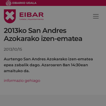
2013ko San Andres
Azokarako izen-ematea
2013/10/15
Aurtengo San Andres Azokarako izen-ematea
epea zabalik dago. Azaroaren 8an 14:30ean
amaituko da.
informazio gehiago