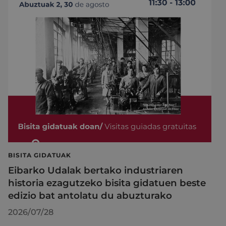
BISITA GIDATUAK
Eibarko Udalak bertako industriaren
historia ezagutzeko bisita gidatuen beste
edizio bat antolatu du abuzturako
2026/07/28