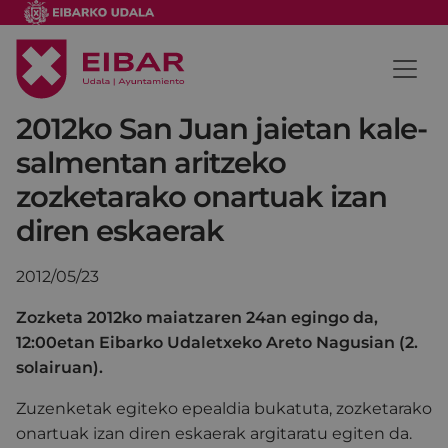
2012ko San Juan jaietan kale-
salmentan aritzeko
zozketarako onartuak izan
diren eskaerak
2012/05/23
Zozketa 2012ko maiatzaren 24an egingo da,
12:00etan Eibarko Udaletxeko Areto Nagusian (2.
solairuan).
Zuzenketak egiteko epealdia bukatuta, zozketarako
onartuak izan diren eskaerak argitaratu egiten da.