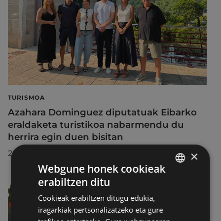
TURISMOA
Azahara Dominguez diputatuak Eibarko
eraldaketa turistikoa nabarmendu du
herrira egin duen bisitan
2026/07/30
×
Webgune honek cookieak
erabiltzen ditu
BASQUE
Cookieak erabiltzen ditugu edukia,
SPANISH
iragarkiak pertsonalizatzeko eta gure