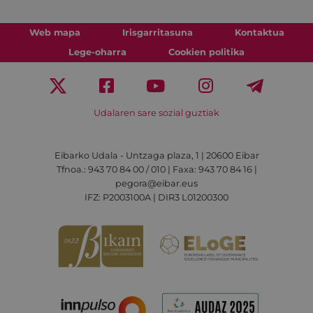
Web mapa
Irisgarritasuna
Kontaktua
Lege-oharra
Cookien politika
Udalaren sare sozial guztiak
Eibarko Udala - Untzaga plaza, 1 | 20600 Eibar
Tfnoa.: 943 70 84 00 / 010 | Faxa: 943 70 84 16 |
pegora@eibar.eus
IFZ: P2003100A | DIR3 L01200300