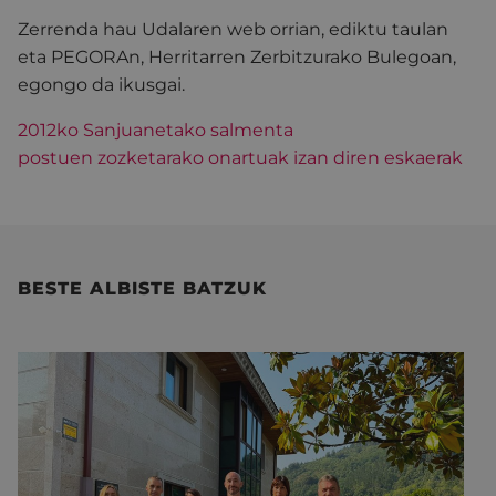
Zerrenda hau Udalaren web orrian, ediktu taulan
eta PEGORAn, Herritarren Zerbitzurako Bulegoan,
egongo da ikusgai.
2012ko Sanjuanetako salmenta
postuen zozketarako onartuak izan diren eskaerak
BESTE ALBISTE BATZUK