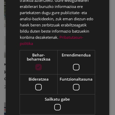
trafikoa aztertzeko. Gure webgunearen
erabilerari buruzko informazioa ere
partekatzen dugu gure publizitate- eta
analisi-bazkideekin, zuk eman diezun edo
haiek beren zerbitzuak erabiltzeagatik
bildu duten beste informazio batzuekin
konbina dezaketenak.
Pribatutasun-
politika
Behar-
Errendimendua
beharrezkoa
KIROLAK
Kirol-instalazioetako ordutegiak egokitu
dira abuztuan, hobekuntza-lanak egiteko
Bideratzea
Funtzionaltasuna
2026/07/29
Sailkatu gabe