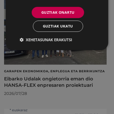
GUZTIAK ONARTU
GUZTIAK UKATU
XEHETASUNAK ERAKUTSI
GARAPEN EKONOMIKOA, ENPLEGUA ETA BERRIKUNTZA
Eibarko Udalak ongietorria eman dio
HANSA-FLEX enpresaren proiektuari
2026/07/28