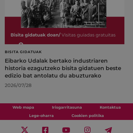
BISITA GIDATUAK
Eibarko Udalak bertako industriaren
historia ezagutzeko bisita gidatuen beste
edizio bat antolatu du abuzturako
2026/07/28
Web mapa
Irisgarritasuna
Kontaktua
Lege-oharra
Cookien politika