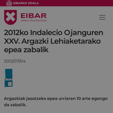
2012ko Indalecio Ojanguren
XXV. Argazki Lehiaketarako
epea zabalik
2012/07/04
Argazkiak jasotzeko epea urriaren 10 arte egongo
da zabalik.