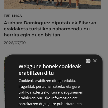
TURISMOA
Azahara Dominguez diputatuak Eibarko
eraldaketa turistikoa nabarmendu du
herrira egin duen bisitan
2026/07/30
×
Webgune honek cookieak
erabiltzen ditu
BASQUE
Cookieak erabiltzen ditugu edukia,
SPANISH
iragarkiak pertsonalizatzeko eta gure
trafikoa aztertzeko. Gure webgunearen
erabilerari buruzko informazioa ere
partekatzen dugu gure publizitate- eta