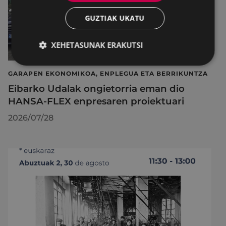
GUZTIAK UKATU
XEHETASUNAK ERAKUTSI
GARAPEN EKONOMIKOA, ENPLEGUA ETA BERRIKUNTZA
Eibarko Udalak ongietorria eman dio
HANSA-FLEX enpresaren proiektuari
2026/07/28