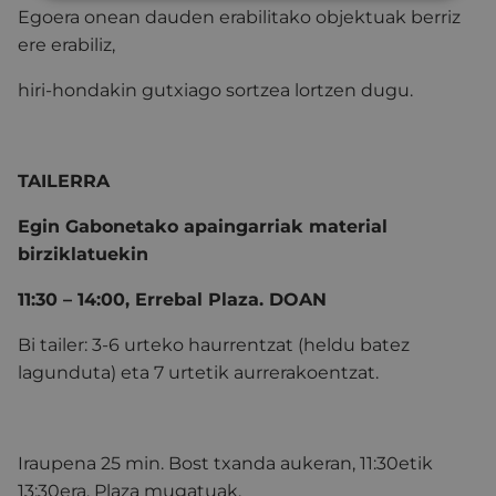
Egoera onean dauden erabilitako objektuak berriz
ere erabiliz,
hiri-hondakin gutxiago sortzea lortzen dugu.
TAILERRA
Egin Gabonetako apaingarriak material
birziklatuekin
11:30 – 14:00, Errebal Plaza. DOAN
Bi tailer: 3-6 urteko haurrentzat (heldu batez
lagunduta) eta 7 urtetik aurrerakoentzat.
Iraupena 25 min. Bost txanda aukeran, 11:30etik
13:30era. Plaza mugatuak.