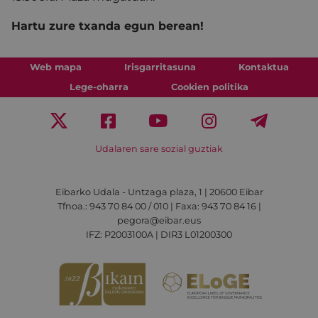
Hartu zure txanda egun berean!
Web mapa
Irisgarritasuna
Kontaktua
Lege-oharra
Cookien politika
Udalaren sare sozial guztiak
Eibarko Udala - Untzaga plaza, 1 | 20600 Eibar
Tfnoa.: 943 70 84 00 / 010 | Faxa: 943 70 84 16 |
pegora@eibar.eus
IFZ: P2003100A | DIR3 L01200300