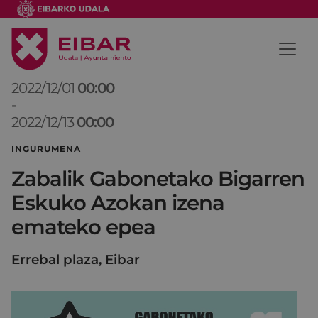
2022/12/01
00:00
-
2022/12/13
00:00
INGURUMENA
Zabalik Gabonetako Bigarren
Eskuko Azokan izena
emateko epea
Errebal plaza, Eibar