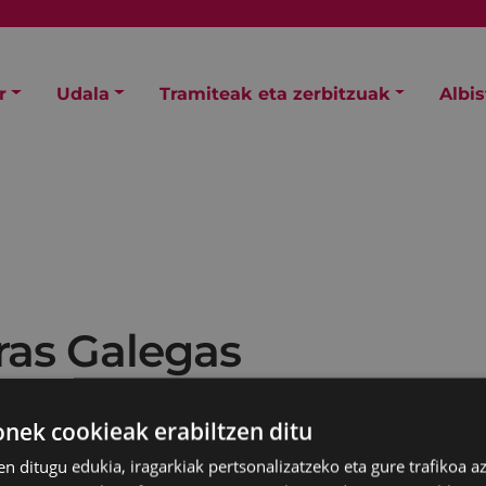
r
Udala
Tramiteak eta zerbitzuak
Albi
ras Galegas
ek cookieak erabiltzen ditu
en ditugu edukia, iragarkiak pertsonalizatzeko eta gure trafikoa a
ARI
ei ongietorria eta