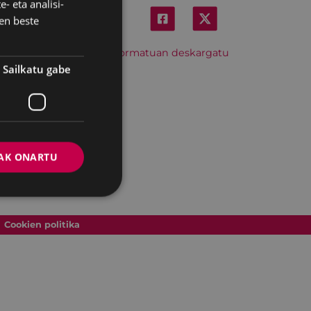
- eta analisi-
SPANISH
en beste
Hitzordu hau iCal formatuan deskargatu
Sailkatu gabe
AK ONARTU
Cookien politika