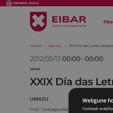
Eiba
Hasiera
Agenda
XXIX Día das Letras Galegas
2012/05/13
00:00
-
00:00
JAIAK
XXIX Día das Let
URKIZU
Webgune hon
Cookieak erabiltz
11:45.- Untzaga plazan
EIBARKO TRIKITIL