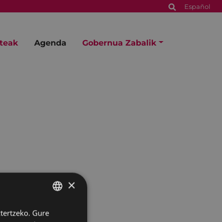
Español
steak
Agenda
Gobernua Zabalik
×
ztertzeko. Gure
BASQUE